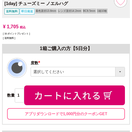
[1day] チューズミー ノエルハグ
着色直径13.8mm
レンズ直径14.2mm
BC8.5mm
1箱10枚
送料無料
即日発送
¥
1,705
税込
[
16
ポイントプレゼント ]
送料無料
1箱ご購入の方【5日分】
度数
(必
須)
数量
アプリダウンロードで1,000円分のクーポンGET