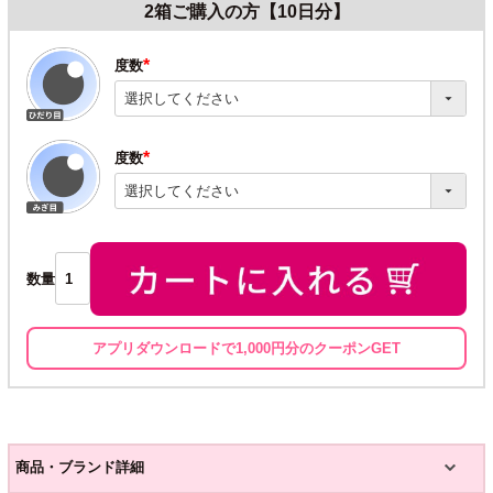
2箱ご購入の方【10日分】
度数
(必
須)
度数
(必
須)
数量
アプリダウンロードで1,000円分のクーポンGET
商品・ブランド詳細