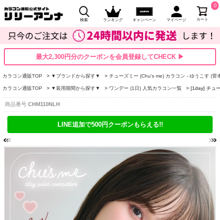
0
カート
検索
ランキング
キャンペーン
マイページ
最大2,300円分のクーポンを会員登録してCHECK ▶
カラコン通販TOP
▼ブランドから探す▼
チューズミー (Chu's me) カラコン - ゆうこす (菅
カラコン通販TOP
▼装用期間から探す▼
ワンデー (1日) 人気カラコン一覧
[1day] 
商品番号
CHM110NLH
LINE追加で500円クーポンもらえる!!