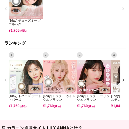
[1day] チューズミー ノ
エルハグ
¥
1,705
(税込)
ランキング
1
2
3
4
[1day] トパーズ デート
[1day] モラク トゥイン
[1day] モラク ドーリッ
[1day] コ
トパーズ
クルブラウン
シュブラウン
ルテンパフ
¥
1,760
¥
1,760
¥
1,760
¥
1,848
(税込)
(税込)
(税込)
(税込)
🛒 カラコン通販サイト LILY ANNAとは？