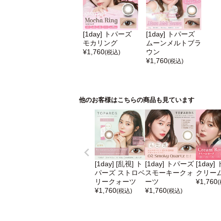
[1day] トパーズ
[1day] トパーズ
モカリング
ムーンメルトブラ
¥
1,760
ウン
(税込)
¥
1,760
(税込)
他のお客様はこちらの商品も見ています
[1day] [乱視] ト
[1day] トパーズ
[1day
パーズ ストロベ
スモーキークォ
クリー
リークォーツ
ーツ
¥
1,760
¥
1,760
¥
1,760
(税込)
(税込)