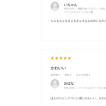
いちゃん
年代:
10代
裸眼の色:
ブラウン
出目
パーソナルカラー:
ブルべ夏
ちゅるちゅるきゅるきゅるなおめめになれる！❤️❤️❤️❤️❤
かわいい
使用感
:5
発色
:4
おすすめ度
:4
おはな
年代:
20代
パーソナルカラー:
ブルべ
ほんのりピンクでいい感じかわいい。かわ