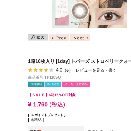
1箱10枚入り
[1day] トパーズ ストロベリークォ
4.0
（6）
レビューを見る・書く
商品番号
TP110SQ
送料無料
即日発送
メーカー直販商品
【 S A L E 】
6箱15％OFF対象
¥
1,760
税込
[
16
ポイントプレゼント ]
送料込