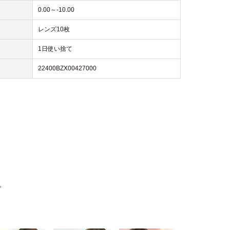
0.00～-10.00
レンズ10枚
1日使い捨て
22400BZX00427000
。