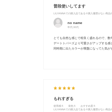
普段使いしてます
LILYANNAでの購入品である※購入履歴がない商
no name
年代:
30代
とても自然な感じで程良く盛れるので、数
デートトパーズより可愛さがアップする感
同時期に出たカラーが廃盤になってた気が
もれすぎる
使用感
:5
発色
:5
おすすめ度
:5
LILYANNAでの購入品である※購入履歴がない商