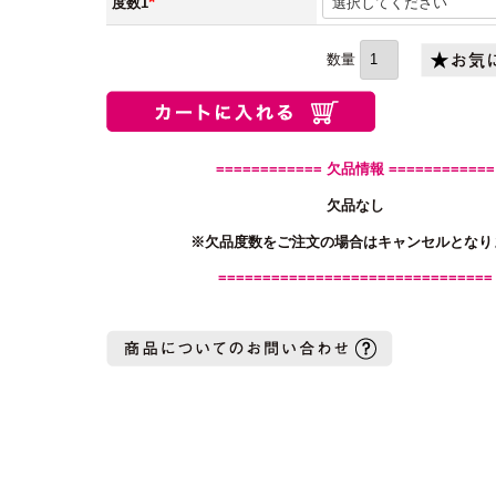
度数1
(必
須)
============ 欠品情報 ============
欠品なし
※欠品度数をご注文の場合はキャンセルとなり
===============================