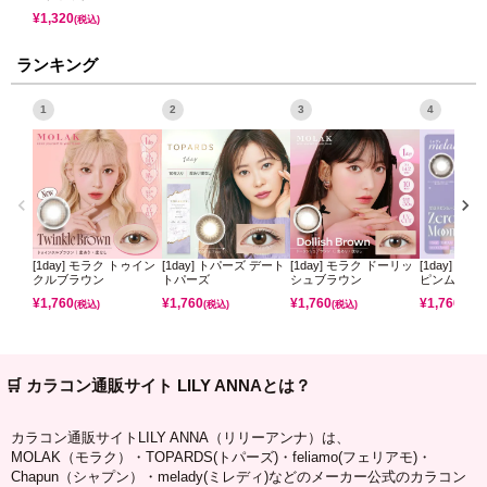
¥
1,320
(税込)
ランキング
1
2
3
4
[1day] モラク トゥイン
[1day] トパーズ デート
[1day] モラク ドーリッ
[1day] ミ
クルブラウン
トパーズ
シュブラウン
ピンムーン
¥
1,760
¥
1,760
¥
1,760
¥
1,760
(税込)
(税込)
(税込)
(税込)
🛒 カラコン通販サイト LILY ANNAとは？
カラコン通販サイトLILY ANNA（リリーアンナ）は、
MOLAK（モラク）・TOPARDS(トパーズ)・feliamo(フェリアモ)・
Chapun（シャプン）・melady(ミレディ)などのメーカー公式のカラコン