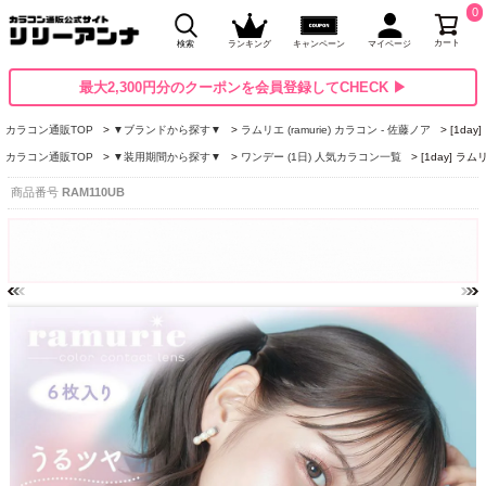
0
カート
検索
ランキング
キャンペーン
マイページ
最大2,300円分のクーポンを会員登録してCHECK ▶
カラコン通販TOP
▼ブランドから探す▼
ラムリエ (ramurie) カラコン - 佐藤ノア
[1da
カラコン通販TOP
▼装用期間から探す▼
ワンデー (1日) 人気カラコン一覧
[1day] 
商品番号
RAM110UB