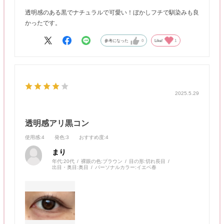
透明感のある黒でナチュラルで可愛い！ぼかしフチで馴染みも良
かったです。
参考になった
0
Like!
1
2025.5.29
透明感アリ黒コン
使用感
:4
発色
:3
おすすめ度
:4
まり
年代:
20代
裸眼の色:
ブラウン
目の形:
切れ長目
出目・奥目:
奥目
パーソナルカラー:
イエベ春