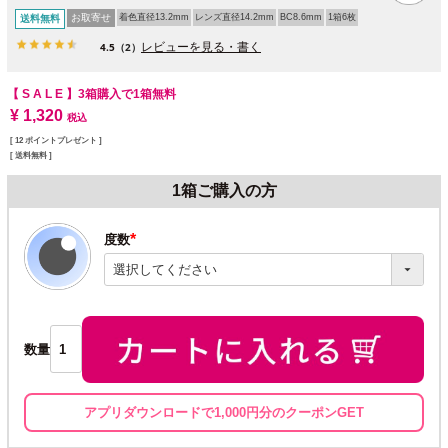
お取寄せ
着色直径13.2mm
レンズ直径14.2mm
BC8.6mm
1箱6枚
送料無料
レビューを見る・書く
4.5
（2）
【 S A L E 】
3箱購入で1箱無料
¥
1,320
税込
[
12
ポイントプレゼント ]
送料無料
1箱ご購入の方
度数
(必
須)
数量
アプリダウンロードで1,000円分のクーポンGET