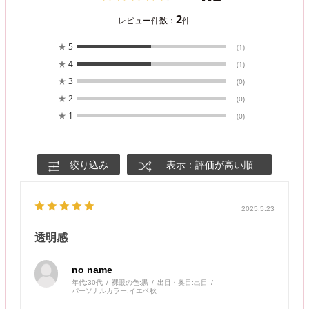
2
レビュー件数：
件
★
5
(1)
★
4
(1)
★
3
(0)
★
2
(0)
★
1
(0)
絞り込み
表示：評価が高い順
2025.5.23
透明感
no name
年代:
30代
裸眼の色:
黒
出目・奥目:
出目
パーソナルカラー:
イエベ秋