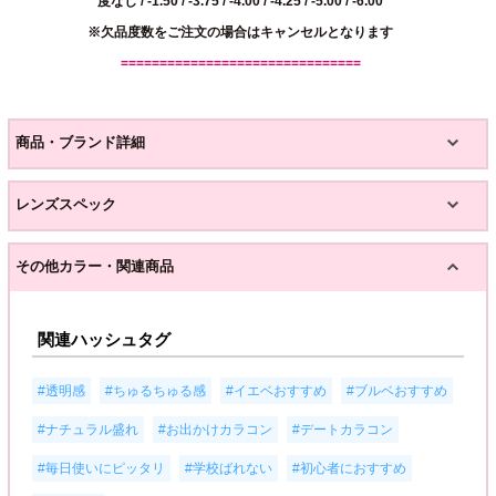
度なし / -1.50 / -3.75 / -4.00 / -4.25 / -5.00 / -6.00
※欠品度数をご注文の場合はキャンセルとなります
===============================
商品・ブランド詳細
レンズスペック
その他カラー・関連商品
関連ハッシュタグ
,
,
,
,
#透明感
#ちゅるちゅる感
#イエベおすすめ
#ブルベおすすめ
,
,
,
#ナチュラル盛れ
#お出かけカラコン
#デートカラコン
,
,
,
#毎日使いにピッタリ
#学校ばれない
#初心者におすすめ