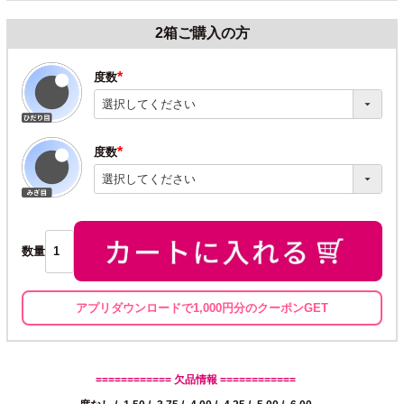
2箱ご購入の方
度数
(必
須)
度数
(必
須)
数量
アプリダウンロードで1,000円分のクーポンGET
============ 欠品情報 ============