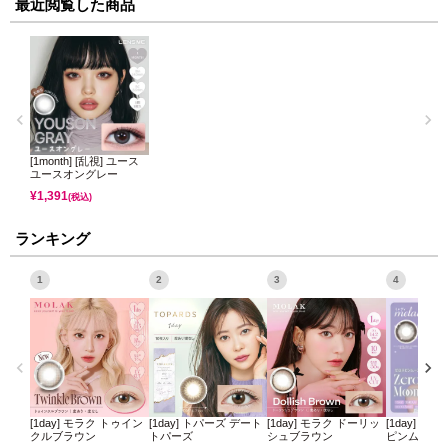
最近閲覧した商品
[1month] [乱視] ユース
ユースオングレー
¥
1,391
(税込)
ランキング
1
2
3
4
[1day] モラク トゥイン
[1day] トパーズ デート
[1day] モラク ドーリッ
[1day] ミ
クルブラウン
トパーズ
シュブラウン
ピンムーン