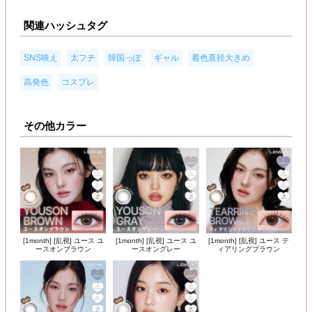
関連ハッシュタグ
,
,
,
,
,
SNS映え
太フチ
韓国っぽ
ギャル
着色直径大きめ
,
高発色
コスプレ
その他カラー
[1month] [乱視] ユース ユ
[1month] [乱視] ユース ユ
[1month] [乱視] ユース テ
ースオンブラウン
ースオングレー
ィアリングブラウン