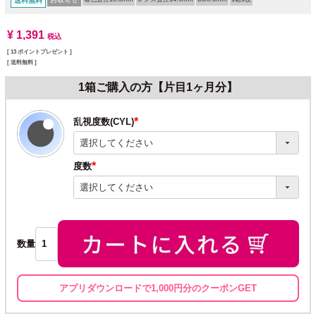
送料無料
¥
1,391
税込
[
13
ポイントプレゼント ]
送料無料
1箱ご購入の方【片目1ヶ月分】
乱視度数(CYL)
(必
須)
度数
(必
須)
数量
アプリダウンロードで1,000円分のクーポンGET