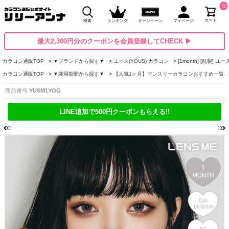
0
カート
検索
ランキング
キャンペーン
マイページ
最大2,300円分のクーポンを会員登録してCHECK ▶
カラコン通販TOP
▼ブランドから探す▼
ユース(YOUS) カラコン
[1month] [乱視]
カラコン通販TOP
▼装用期間から探す▼
【人気1ヶ月】マンスリーカラコンおすすめ一覧
商品番号
YUSM1YOG
LINE追加で500円クーポンもらえる!!