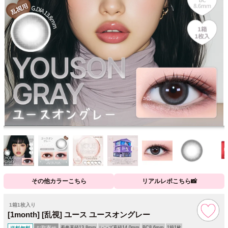
その他カラーこちら
リアルレポこちら📸
1箱1枚入り
[1month] [乱視] ユース ユースオングレー
お取寄せ
着色直径13.8mm
レンズ直径14.0mm
BC8.6mm
1箱1枚