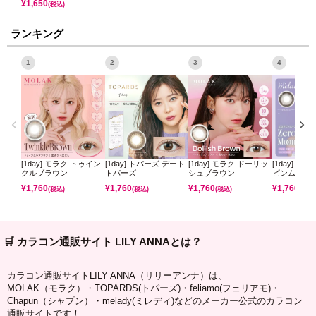
¥
1,650
(税込)
ランキング
1
2
3
4
[1day] モラク トゥイン
[1day] トパーズ デート
[1day] モラク ドーリッ
[1day] ミ
クルブラウン
トパーズ
シュブラウン
ピンムーン
¥
1,760
¥
1,760
¥
1,760
¥
1,760
(税込)
(税込)
(税込)
(税込)
🛒 カラコン通販サイト LILY ANNAとは？
カラコン通販サイトLILY ANNA（リリーアンナ）は、
MOLAK（モラク）・TOPARDS(トパーズ)・feliamo(フェリアモ)・
Chapun（シャプン）・melady(ミレディ)などのメーカー公式のカラコン
通販サイトです！