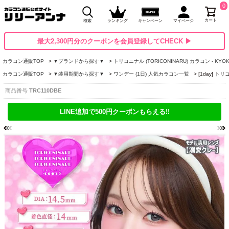
0
カート
検索
ランキング
キャンペーン
マイページ
最大2,300円分のクーポンを会員登録してCHECK ▶
カラコン通販TOP
▼ブランドから探す▼
トリコニナル (TORICONINARU) カラコン - KYO
カラコン通販TOP
▼装用期間から探す▼
ワンデー (1日) 人気カラコン一覧
[1day] 
商品番号
TRC110DBE
LINE追加で500円クーポンもらえる!!