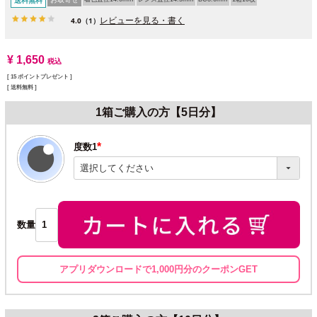
送料無料
レビューを見る・書く
4.0
（1）
¥
1,650
税込
[
15
ポイントプレゼント ]
送料無料
1箱ご購入の方【5日分】
度数1
(必
須)
数量
アプリダウンロードで1,000円分のクーポンGET