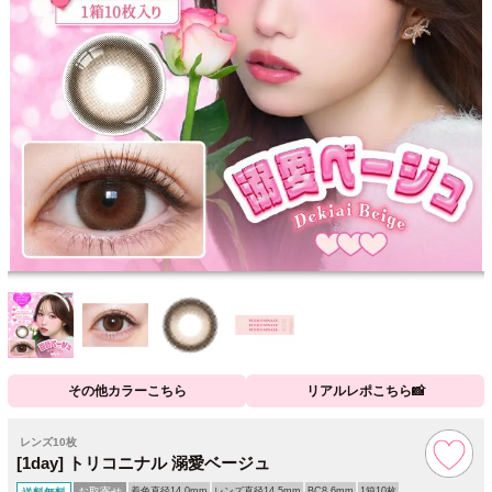
その他カラーこちら
リアルレポこちら📸
レンズ10枚
[1day] トリコニナル 溺愛ベージュ
お取寄せ
着色直径14.0mm
レンズ直径14.5mm
BC8.6mm
1箱10枚