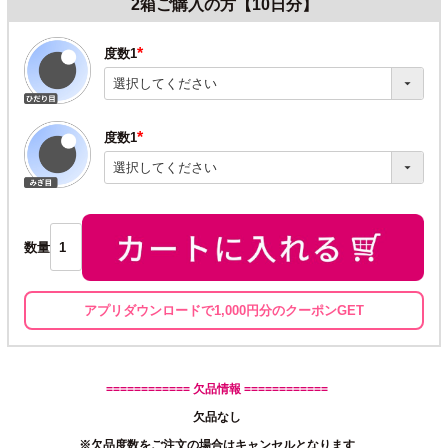
2箱ご購入の方【10日分】
度数1
(必
須)
度数1
(必
須)
数量
アプリダウンロードで1,000円分のクーポンGET
============ 欠品情報 ============
欠品なし
※欠品度数をご注文の場合はキャンセルとなります