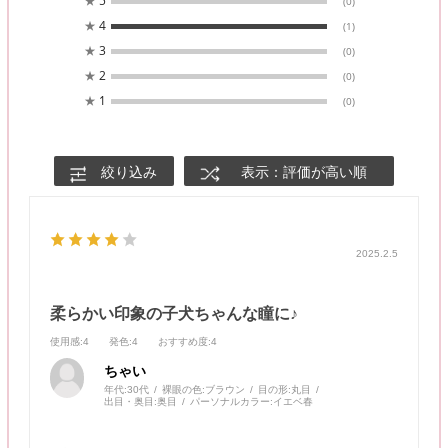
★
5
(0)
★
4
(1)
★
3
(0)
★
2
(0)
★
1
(0)
絞り込み
表示：評価が高い順
2025.2.5
柔らかい印象の子犬ちゃんな瞳に♪
使用感
:4
発色
:4
おすすめ度
:4
ちゃい
年代:
30代
裸眼の色:
ブラウン
目の形:
丸目
出目・奥目:
奥目
パーソナルカラー:
イエベ春