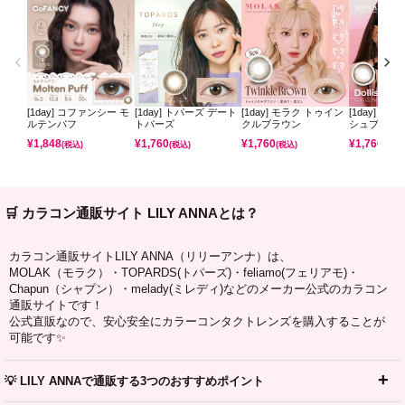
[1day] コファンシー モ
[1day] トパーズ デート
[1day] モラク トゥイン
[1day] モ
ルテンパフ
トパーズ
クルブラウン
シュブラウ
¥
1,848
¥
1,760
¥
1,760
¥
1,760
(税込)
(税込)
(税込)
(税込)
🛒 カラコン通販サイト LILY ANNAとは？
カラコン通販サイトLILY ANNA（リリーアンナ）は、
MOLAK（モラク）・TOPARDS(トパーズ)・feliamo(フェリアモ)・
Chapun（シャプン）・melady(ミレディ)などのメーカー公式のカラコン
通販サイトです！
公式直販なので、安心安全にカラーコンタクトレンズを購入することが
可能です✨
💡 LILY ANNAで通販する3つのおすすめポイント