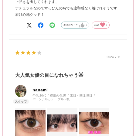
上品さを出してくれます。
ナチュラルなのですっぴんの時でも違和感なく着けれそうです！
着け心地グッド！
参考になった
0
Like!
0
2024.7.11
大人気女優の目になれちゃう😻
nanami
年代:
20代
裸眼の色:
黒
出目・奥目:
奥目
パーソナルカラー:
ブルべ夏