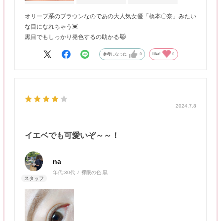
オリーブ系のブラウンなのであの大人気女優「橋本〇奈」みたい
な目になれちゃう💓
黒目でもしっかり発色するの助かる😹
参考になった
0
Like!
0
2024.7.8
イエベでも可愛いぞ～～！
na
年代:
30代
裸眼の色:
黒