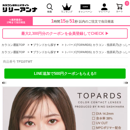
0
カート
検索
ランキング
キャンペーン
マイページ
1
15
50
✨業界最長✨
時間
分
秒 以内のご注文で当日発送
17時まで当日発送
最大2,300円分のクーポンを会員登録してCHECK ▶
カラコン通販TOP
▼ブランドから探す▼
トパーズ(TOPARDS) カラコン - 指原莉乃(さっしー
カラコン通販TOP
▼ブランドから探す▼
トパーズ(TOPARDS) カラコン - 指原莉乃(さっしー
商品番号
TP110TWT
LINE追加で500円クーポンもらえる!!