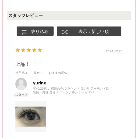
スタッフレビュー
絞り込み
表示：新しい順
2024.12.20
上品！
使用感
:4
発色
:3
おすすめ度
:4
yurine
年代:
20代
裸眼の色:
ブラウン
目の形:
アーモンド目
出目・奥目:
奥目
パーソナルカラー:
イエベ