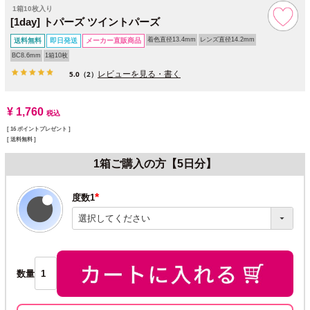
1箱10枚入り
[1day] トパーズ ツイントパーズ
着色直径13.4mm
レンズ直径14.2mm
送料無料
即日発送
メーカー直販商品
BC8.6mm
1箱10枚
レビューを見る・書く
5.0
（2）
¥
1,760
税込
[
16
ポイントプレゼント ]
送料無料
1箱ご購入の方【5日分】
度数1
(必
須)
数量