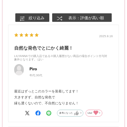
絞り込み
表示：評価が高い順
2025.9.16
自然な発色でとにかく綺麗！
LILYANNAでの購入品である※購入履歴がない商品の場合ポイント付与対
象外となります。
:はい
Piro
年代:
30代
最近はずっとこのカラーを装着してます！
大きすぎず、自然な発色で
縁も濃くないので、不自然になりません！
参考になった
0
Like!
0