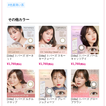
#色素薄い系
その他カラー
[1day] トパーズ ガーネ
[1day] トパーズ スモー
[1day] トパーズ パール
ット
キークォーツ
キャッツアイ
¥
1,760
¥
1,760
¥
1,760
(税込)
(税込)
(税込)
[1day] トパーズ ルチル
[1day] トパーズ グレー
[1day] トパーズ グロー
ドロップ
ジュクォーツ
ブラウン