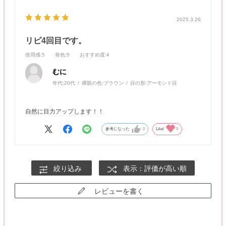
2025.3.26
リピ4回目です。
使用感
:5
発色
:5
おすすめ度
:4
むに
年代:
20代
裸眼の色:
ブラウン
目の形:
アーモンド目
自然に目力アップします！！
参考になった
0
Like!
0
絞り込み
表示：評価が高い順
レビューを書く