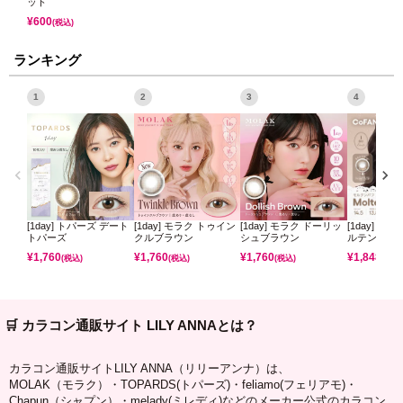
ット
¥
600
(税込)
ランキング
1
2
3
4
[1day] トパーズ デート
[1day] モラク トゥイン
[1day] モラク ドーリッ
[1day] コ
トパーズ
クルブラウン
シュブラウン
ルテンパフ
¥
1,760
¥
1,760
¥
1,760
¥
1,848
(税込)
(税込)
(税込)
(税込)
🛒 カラコン通販サイト LILY ANNAとは？
カラコン通販サイトLILY ANNA（リリーアンナ）は、
MOLAK（モラク）・TOPARDS(トパーズ)・feliamo(フェリアモ)・
Chapun（シャプン）・melady(ミレディ)などのメーカー公式のカラコン