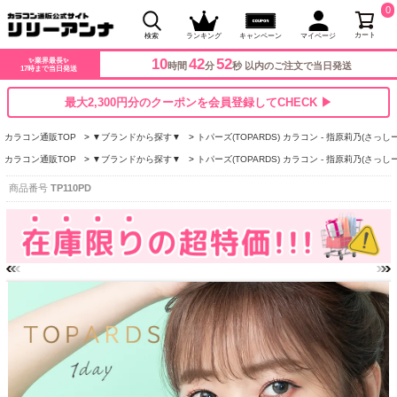
0
カート
検索
ランキング
キャンペーン
マイページ
10
42
51
✨業界最長✨
時間
分
秒 以内のご注文で当日発送
17時まで当日発送
最大2,300円分のクーポンを会員登録してCHECK ▶
カラコン通販TOP
▼ブランドから探す▼
トパーズ(TOPARDS) カラコン - 指原莉乃(さっしー
カラコン通販TOP
▼ブランドから探す▼
トパーズ(TOPARDS) カラコン - 指原莉乃(さっしー
商品番号
TP110PD