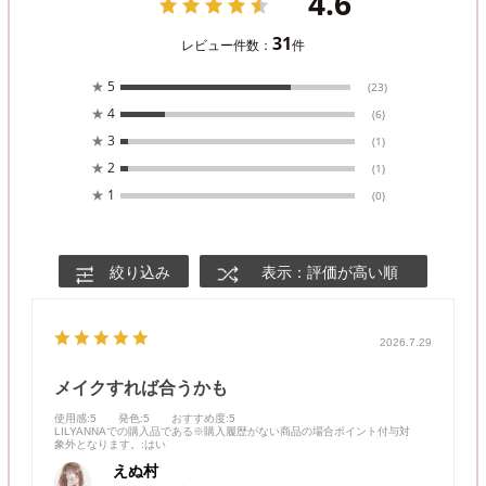
4.6
31
レビュー件数：
件
★
5
(23)
★
4
(6)
★
3
(1)
★
2
(1)
★
1
(0)
絞り込み
表示：評価が高い順
2026.7.29
メイクすれば合うかも
使用感
:5
発色
:5
おすすめ度
:5
LILYANNAでの購入品である※購入履歴がない商品の場合ポイント付与対
象外となります。
:はい
えぬ村