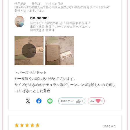
使用感
:5
発色
:3
おすすめ度
:5
LILYANNAでの購入品である※購入履歴がない商品の場合ポイント付与対
象外となります。
:はい
no name
年代:
40代
裸眼の色:
黒
目の形:
切れ長目
出目・奥目:
奥目
パーソナルカラー:
イエベ
目の大きさ:
普通目
トパーズ ペリドット
セール買うお試しありがとございます。
サイズが大きめのナチュラル系グリーンレンズは珍しいので嬉し
い！ ぱきっとした発色
参考になった
0
Like!
0
2026.6.5