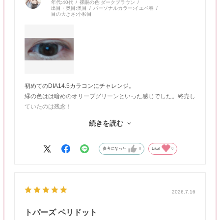
年代:
40代
裸眼の色:
ダークブラウン
出目・奥目:
奥目
パーソナルカラー:
イエベ春
目の大きさ:
小粒目
初めてのDIA14.5カラコンにチャレンジ。
縁の色はは暗めのオリーブグリーンといった感じでした。終売し
ていたのは残念！
小さい目に14,5は宇宙人かもと思いましたが、メイクをすれば丁
続きを読む
度いいかもしれないですね。
写真はノーメイクです。
参考になった
0
Like!
0
2026.7.16
トパーズ ペリドット