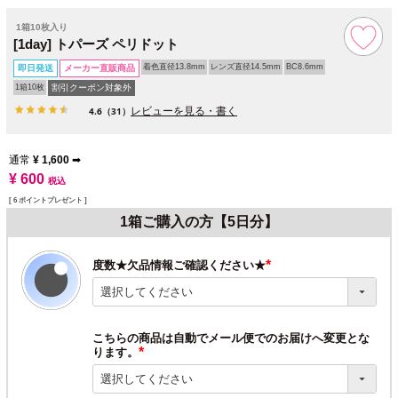
1箱10枚入り
[1day] トパーズ ペリドット
着色直径13.8mm
レンズ直径14.5mm
BC8.6mm
即日発送
メーカー直販商品
1箱10枚
割引クーポン対象外
レビューを見る・書く
4.6
（31）
通常
¥
1,600
➡
¥
600
税込
[
6
ポイントプレゼント ]
1箱ご購入の方【5日分】
度数★欠品情報ご確認ください★
(必
須)
こちらの商品は自動でメール便でのお届けへ変更とな
ります。
(必
須)