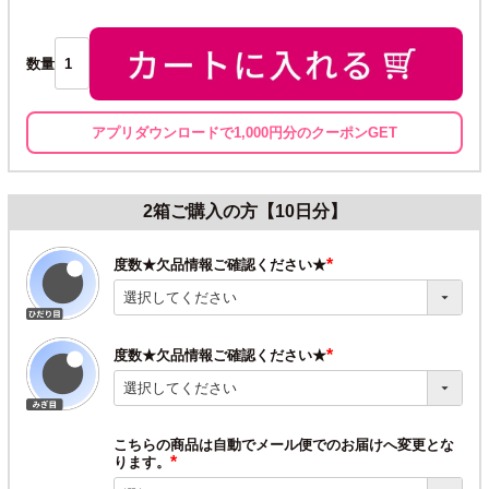
数量
アプリダウンロードで1,000円分のクーポンGET
2箱ご購入の方【10日分】
度数★欠品情報ご確認ください★
(必
須)
度数★欠品情報ご確認ください★
(必
須)
こちらの商品は自動でメール便でのお届けへ変更とな
ります。
(必