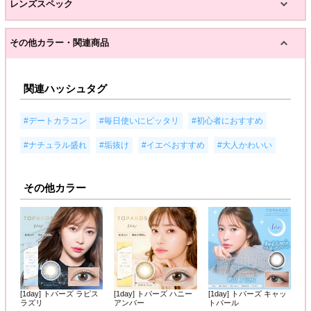
レンズスペック
その他カラー・関連商品
関連ハッシュタグ
,
,
,
#デートカラコン
#毎日使いにピッタリ
#初心者におすすめ
,
,
,
#ナチュラル盛れ
#垢抜け
#イエベおすすめ
#大人かわいい
その他カラー
[1day] トパーズ ラピス
[1day] トパーズ ハニー
[1day] トパーズ キャッ
ラズリ
アンバー
トパール