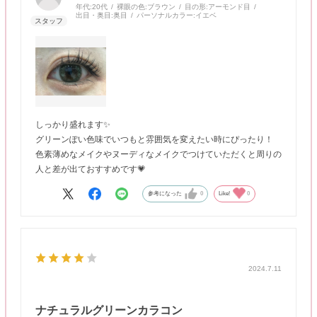
年代:
20代
裸眼の色:
ブラウン
目の形:
アーモンド目
出目・奥目:
奥目
パーソナルカラー:
イエベ
しっかり盛れます✨
グリーンぽい色味でいつもと雰囲気を変えたい時にぴったり！
色素薄めなメイクやヌーディなメイクでつけていただくと周りの
人と差が出ておすすめです💗
参考になった
0
Like!
0
2024.7.11
ナチュラルグリーンカラコン