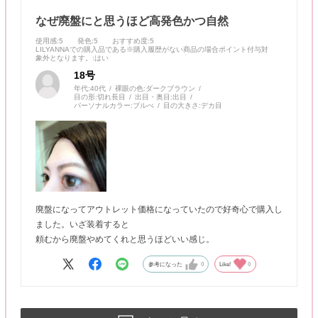
なぜ廃盤にと思うほど高発色かつ自然
使用感
:5
発色
:5
おすすめ度
:5
LILYANNAでの購入品である※購入履歴がない商品の場合ポイント付与対
象外となります。
:はい
18号
年代:
40代
裸眼の色:
ダークブラウン
目の形:
切れ長目
出目・奥目:
出目
パーソナルカラー:
ブルべ
目の大きさ:
デカ目
廃盤になってアウトレット価格になっていたので好奇心で購入し
ました。いざ装着すると
頼むから廃盤やめてくれと思うほどいい感じ。
参考になった
0
Like!
0