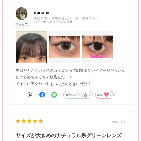
nanami
年代:
20代
裸眼の色:
黒
出目・奥目:
奥目
パーソナルカラー:
ブルべ夏
黒目だとこういう色のカラコンって馴染まないイメージだったん
だけどめちゃくちゃ馴染んだ…！
メイクにアクセントをつけたいときにぜひ！
参考になった
0
Like!
2
2024.7.9
サイズが大きめのナチュラル系グリーンレンズ