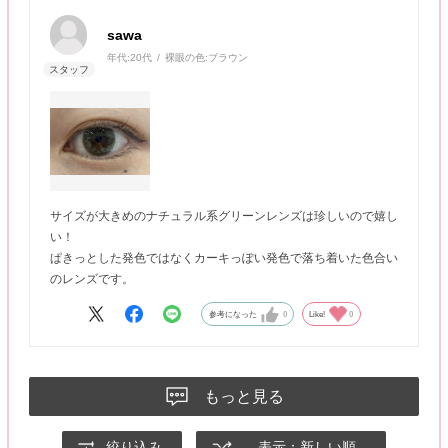
sawa
年代:
20代
裸眼の色:
ブラウン
サイズが大きめのナチュラル系グリーンレンズは珍しいので嬉し
い！
ぱきっとした発色ではなくカーキっぽい発色で落ち着いた色合い
のレンズです。
参考になった
0
Like!
0
もっと見る
絞り込み
表示：新しい順