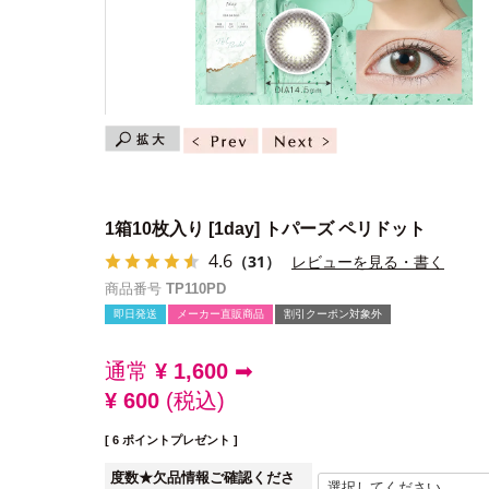
1箱10枚入り
[1day] トパーズ ペリドット
4.6
（31）
レビューを見る・書く
商品番号
TP110PD
即日発送
メーカー直販商品
割引クーポン対象外
通常
¥
1,600
➡
¥
600
税込
[
6
ポイントプレゼント ]
度数★欠品情報ご確認くださ