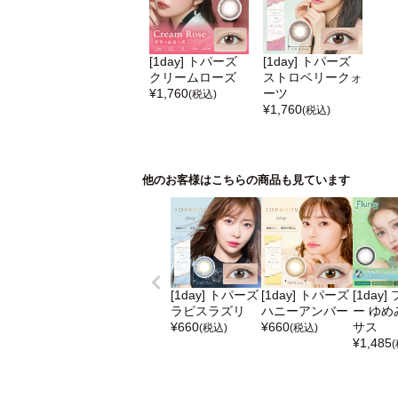
[1day] トパーズ
[1day] トパーズ
クリームローズ
ストロベリークォ
¥
1,760
ーツ
(税込)
¥
1,760
(税込)
他のお客様はこちらの商品も見ています
[1day] トパーズ
[1day] トパーズ
[1day
ラピスラズリ
ハニーアンバー
ー ゆめ
¥
660
¥
660
サス
(税込)
(税込)
¥
1,485