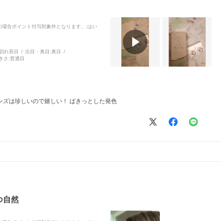
品の場合ポイント付与対象外となります。
:はい
切れ長目
出目・奥目:
奥目
きさ:
普通目
ンズは珍しいので嬉しい！ ぱきっとした発色
つ自然