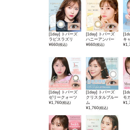
[1day] トパーズ
[1day] トパーズ
[1
ラピスラズリ
ハニーアンバー
キ
¥
660
¥
660
¥
1,
(税込)
(税込)
[1day] トパーズ
[1day] トパーズ
[1
ゼリークォーツ
クリスタルブルー
モ
¥
1,760
ム
¥
1,
(税込)
¥
1,760
(税込)