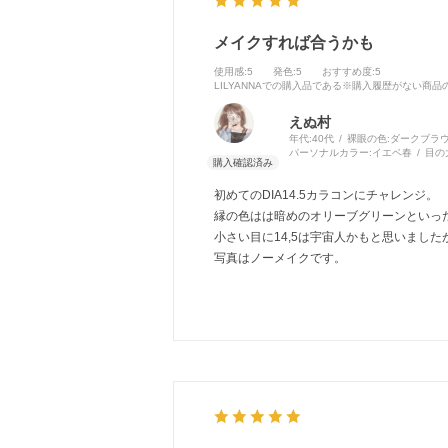
メイクすれば合うかも
使用感
:5
発色
:5
おすすめ度
:5
LILYANNAでの購入品である※購入履歴がない商
えぬ村
年代:
40代
裸眼の色:
ダークブラ
パーソナルカラー:
イエベ春
目の
初めてのDIA14.5カラコンにチャレンジ。
縁の色はは暗めのオリーブグリーンといっ
小さい目に14,5は宇宙人かもと思いまし
写真はノーメイクです。