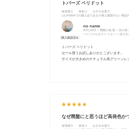
トパーズ ペリドット
使用感
:5
発色
:3
おすすめ度
:5
LILYANNAでの購入品である※購入履歴がない商
no name
年代:
40代
裸眼の色:
黒
目の形:
パーソナルカラー:
イエベ
目の大
トパーズ ペリドット
セール買うお試しありがとございます。
サイズが大きめのナチュラル系グリーンレ
なぜ廃盤にと思うほど高発色か
使用感
:5
発色
:5
おすすめ度
:5