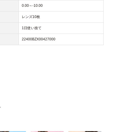
0.00～-10.00
レンズ10枚
1日使い捨て
22400BZX00427000
。