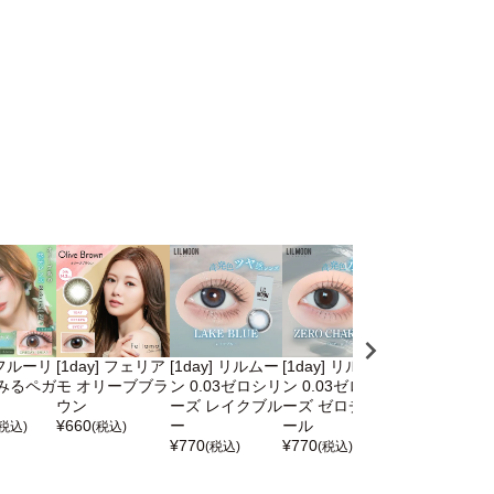
] フルーリ
[1day] フェリア
[1day] リルムー
[1day] リルムー
[1day] リル
みるペガ
モ オリーブブラ
ン 0.03ゼロシリ
ン 0.03ゼロシリ
ン 0.03ゼロ
ウン
ーズ レイクブル
ーズ ゼロチャコ
ーズ ジェント
¥
660
ー
ール
ピンク
(税込)
(税込)
¥
770
¥
770
¥
770
(税込)
(税込)
(税込)