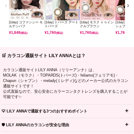
[1day] コファンシー モ
[1day] トパーズ デート
[1day] モラク トゥイン
[1day] モ
ルテンパフ
トパーズ
クルブラウン
シュブラウ
¥
1,848
¥
1,760
¥
1,760
¥
1,760
(税込)
(税込)
(税込)
(税込)
🛒 カラコン通販サイト LILY ANNAとは？
カラコン通販サイトLILY ANNA（リリーアンナ）は、
MOLAK（モラク）・TOPARDS(トパーズ)・feliamo(フェリアモ)・
Chapun（シャプン）・melady(ミレディ)などのメーカー公式のカラコン
通販サイトです！
公式直販なので、安心安全にカラーコンタクトレンズを購入することが
可能です✨
💡 LILY ANNAで通販する3つのおすすめポイント
🛡️ LILY ANNAのカラコンが安全な理由