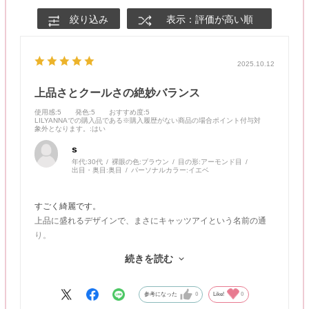
絞り込み
表示：評価が高い順
2025.10.12
上品さとクールさの絶妙バランス
使用感
:5
発色
:5
おすすめ度
:5
LILYANNAでの購入品である※購入履歴がない商品の場合ポイント付与対
象外となります。
:はい
s
年代:
30代
裸眼の色:
ブラウン
目の形:
アーモンド目
出目・奥目:
奥目
パーソナルカラー:
イエベ
すごく綺麗です。
上品に盛れるデザインで、まさにキャッツアイという名前の通
り。
外側の黒縁と内側の淡い色のバランスが絶妙で、上品かつクール
続きを読む
な印象になります。
しっかり印象を盛りたいときにぴったりです。
参考になった
0
Like!
0