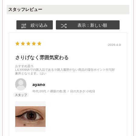
スタッフレビュー
絞り込み
表示：新しい順
2026.4.9
さりげなく雰囲気変わる
おすすめ度
:5
LILYANNAでの購入品である※購入履歴がない商品の場合ポイント付与対
象外となります。
:はい
ayano
年代:
20代
裸眼の色:
黒
目の大きさ:
小粒目