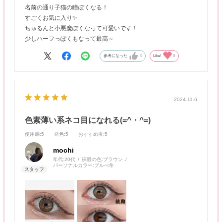
名前の通り子猫の瞳ぽくなる！
すごくお気に入り✨
ちゅるんと小悪魔ぽくなって可愛いです！
少しハーフっぽくもなって最高～
参考になった
0
Like!
0
2024.11.6
色素薄い系ネコ目になれる(=^・^=)
使用感
:5
発色
:5
おすすめ度
:5
mochi
年代:
20代
裸眼の色:
ブラウン
パーソナルカラー:
ブルべ冬