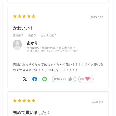
2025.8.15
かわいい！
使用感
:5
発色
:5
おすすめ度
:5
あかり
年代:
10代
裸眼の色:
黒
目の形:
丸目
出目・奥目:
出目
パーソナルカラー:
イエベ
黒目がおっきくなってめちゃくちゃ可愛い！！！！メイク盛れる
のでオススメです！！リピ確です！！！！！！
参考になった
0
Like!
0
2025.5.6
初めて買いました！