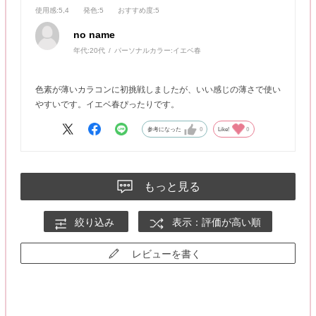
使用感
:5,4
発色
:5
おすすめ度
:5
no name
年代:
20代
パーソナルカラー:
イエベ春
色素が薄いカラコンに初挑戦しましたが、いい感じの薄さで使い
やすいです。イエベ春ぴったりです。
参考になった
0
Like!
0
もっと見る
絞り込み
表示：評価が高い順
レビューを書く