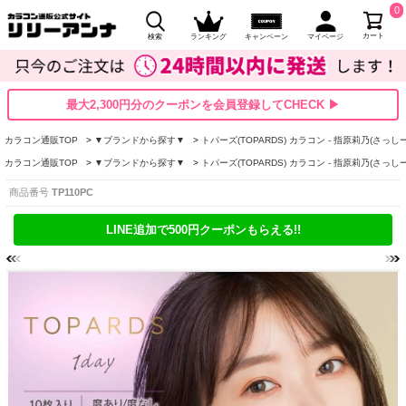
0
カート
検索
ランキング
キャンペーン
マイページ
最大2,300円分のクーポンを会員登録してCHECK ▶
カラコン通販TOP
▼ブランドから探す▼
トパーズ(TOPARDS) カラコン - 指原莉乃(さっしー
カラコン通販TOP
▼ブランドから探す▼
トパーズ(TOPARDS) カラコン - 指原莉乃(さっしー
商品番号
TP110PC
LINE追加で500円クーポンもらえる!!