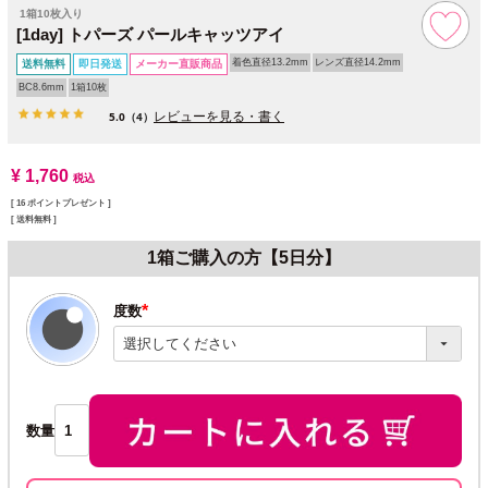
1箱10枚入り
[1day] トパーズ パールキャッツアイ
着色直径13.2mm
レンズ直径14.2mm
送料無料
即日発送
メーカー直販商品
BC8.6mm
1箱10枚
レビューを見る・書く
5.0
（4）
¥
1,760
税込
[
16
ポイントプレゼント ]
送料無料
1箱ご購入の方【5日分】
度数
(必
須)
数量