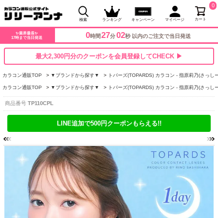
0
カート
検索
ランキング
キャンペーン
マイページ
0
27
01
✨業界最長✨
時間
分
秒 以内のご注文で当日発送
17時まで当日発送
最大2,300円分のクーポンを会員登録してCHECK ▶
カラコン通販TOP
▼ブランドから探す▼
トパーズ(TOPARDS) カラコン - 指原莉乃(さっしー
カラコン通販TOP
▼ブランドから探す▼
トパーズ(TOPARDS) カラコン - 指原莉乃(さっしー
商品番号
TP110CPL
LINE追加で500円クーポンもらえる!!