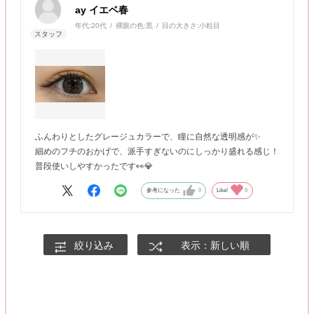
ay イエベ春
年代:
20代
裸眼の色:
黒
目の大きさ:
小粒目
ふんわりとしたグレージュカラーで、瞳に自然な透明感が✨
細めのフチのおかげで、派手すぎないのにしっかり盛れる感じ！
普段使いしやすかったです👀💎
参考になった
0
Like!
0
絞り込み
表示：新しい順