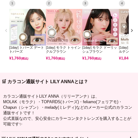
1
2
3
4
[1day] トパーズ デート
[1day] モラク トゥイン
[1day] モラク ドーリッ
[1day] コ
トパーズ
クルブラウン
シュブラウン
ルテンパフ
¥
1,760
¥
1,760
¥
1,760
¥
1,848
(税込)
(税込)
(税込)
(税込)
🛒 カラコン通販サイト LILY ANNAとは？
カラコン通販サイトLILY ANNA（リリーアンナ）は、
MOLAK（モラク）・TOPARDS(トパーズ)・feliamo(フェリアモ)・
Chapun（シャプン）・melady(ミレディ)などのメーカー公式のカラコン
通販サイトです！
公式直販なので、安心安全にカラーコンタクトレンズを購入することが
可能です✨