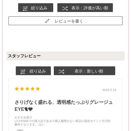
グレーっぽい青みだから、さっしーみたいにピンク系のアイシャ
絞り込み
表示：評価が高い順
ドーもすごくかわいい🫶✨
ムーンメルトブラウンも楽しみ🌙✨
レビューを書く
スタッフレビュー
絞り込み
表示：新しい順
2026.5.15
さりげなく盛れる、透明感たっぷりグレージュ
EYE🐈🩶
おすすめ度
:5
LILYANNAでの購入品である※購入履歴がない商品の場合ポイント付与対
象外となります。
:はい