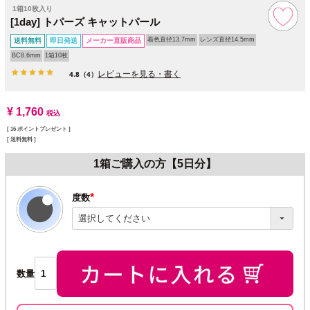
1箱10枚入り
[1day] トパーズ キャットパール
着色直径13.7mm
レンズ直径14.5mm
送料無料
即日発送
メーカー直販商品
BC8.6mm
1箱10枚
レビューを見る・書く
4.8
（4）
¥
1,760
税込
[
16
ポイントプレゼント ]
送料無料
1箱ご購入の方【5日分】
度数
(必
須)
数量