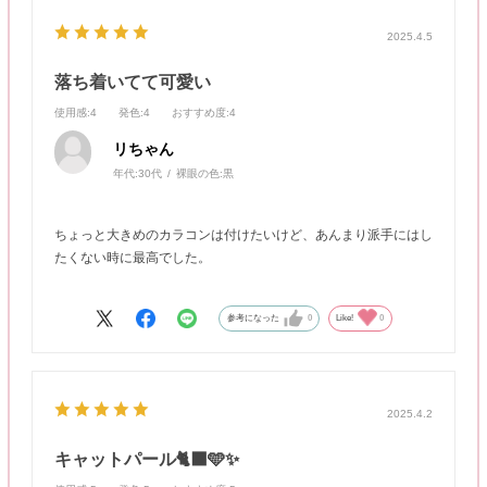
2025.4.5
落ち着いてて可愛い
使用感
:4
発色
:4
おすすめ度
:4
リちゃん
年代:
30代
裸眼の色:
黒
ちょっと大きめのカラコンは付けたいけど、あんまり派手にはし
たくない時に最高でした。
参考になった
0
Like!
0
2025.4.2
キャットパール🐈‍⬛🩵✨