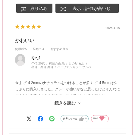
絞り込み
表示：評価が高い順
2025.4.15
かわいい
使用感
:5
発色
:5,4
おすすめ度
:5
ゆづ
年代:
20代
裸眼の色:
黒
目の形:
丸目
出目・奥目:
奥目
パーソナルカラー:
ブルべ
今まで14.2mmのナチュラルをつけることが多くて14.5mmは久
しぶりに購入しました。グレーが強いかなと思ったけどそんなに
強くないのでメイクを派手にしなくてもいいのが嬉しい。
何より水分量がおおいので1日つけても目が痛くならないのが嬉
続きを読む
しい。
参考になった
0
Like!
1