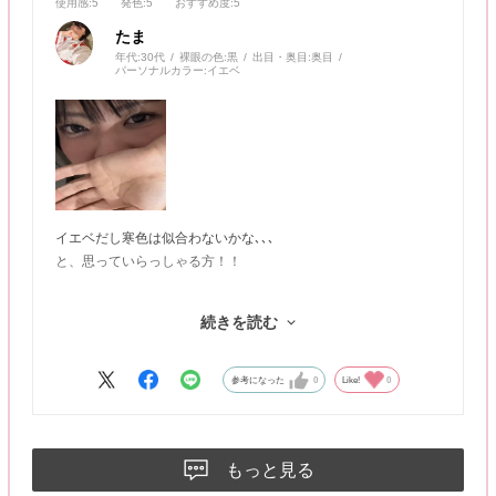
使用感
:5
発色
:5
おすすめ度
:5
たま
年代:
30代
裸眼の色:
黒
出目・奥目:
奥目
パーソナルカラー:
イエベ
イエベだし寒色は似合わないかな､､､
と、思っていらっしゃる方！！
たぬきよりもたぬき顔のイエベなわたしが、
続きを読む
ねこ目っぽくなり妖艶な雰囲気になれました😽
向かって左目は照明が当たっていて、
参考になった
0
Like!
0
向かって右目は影になっている状態です！
加工使っておりません！正しくは使えないです笑
もっと見る
高含水で目も喜んでいます👀✨
寒色系のアイシャドーが似合う日がくるなんて🥺