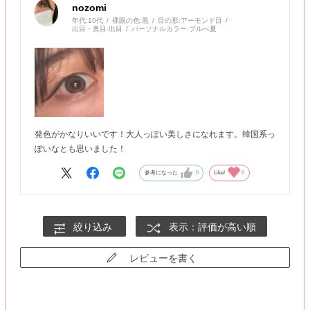
nozomi
年代:
10代
裸眼の色:
黒
目の形:
アーモンド目
出目・奥目:
出目
パーソナルカラー:
ブルべ夏
発色がかなりいいです！大人っぽい美しさになれます。韓国系っ
ぽいなとも思いました！
参考になった
0
Like!
0
絞り込み
表示：評価が高い順
レビューを書く