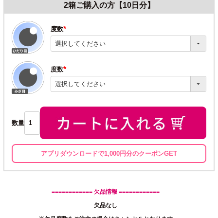
2箱ご購入の方【10日分】
度数
(必
須)
度数
(必
須)
数量
アプリダウンロードで1,000円分のクーポンGET
============ 欠品情報 ============
欠品なし