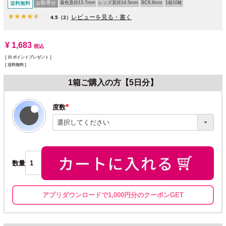
お取寄せ
着色直径13.7mm
レンズ直径14.5mm
BC8.6mm
1箱10枚
送料無料
レビューを見る・書く
4.5
（2）
¥
1,683
税込
[
15
ポイントプレゼント ]
送料無料
1箱ご購入の方【5日分】
度数
(必
須)
数量
アプリダウンロードで1,000円分のクーポンGET