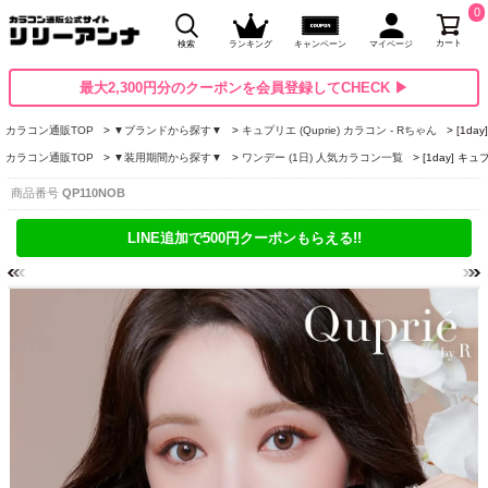
0
カート
検索
ランキング
キャンペーン
マイページ
最大2,300円分のクーポンを会員登録してCHECK ▶
カラコン通販TOP
▼ブランドから探す▼
キュプリエ (Quprie) カラコン - Rちゃん
[1d
カラコン通販TOP
▼装用期間から探す▼
ワンデー (1日) 人気カラコン一覧
[1day] 
商品番号
QP110NOB
LINE追加で500円クーポンもらえる!!