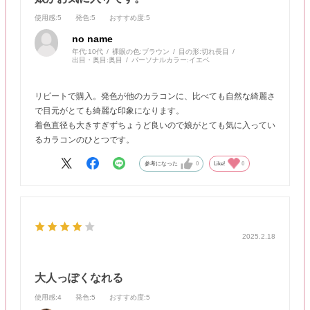
使用感
:5
発色
:5
おすすめ度
:5
no name
年代:
10代
裸眼の色:
ブラウン
目の形:
切れ長目
出目・奥目:
奥目
パーソナルカラー:
イエベ
リピートで購入。発色が他のカラコンに、比べても自然な綺麗さ
で目元がとても綺麗な印象になります。
着色直径も大きすぎずちょうど良いので娘がとても気に入ってい
るカラコンのひとつです。
参考になった
0
Like!
0
2025.2.18
大人っぽくなれる
使用感
:4
発色
:5
おすすめ度
:5