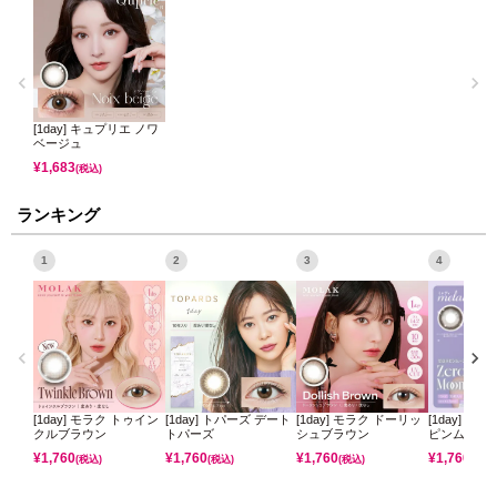
[1day] キュプリエ ノワ
ベージュ
¥
1,683
(税込)
ランキング
1
2
3
4
[1day] モラク トゥイン
[1day] トパーズ デート
[1day] モラク ドーリッ
[1day] ミ
クルブラウン
トパーズ
シュブラウン
ピンムーン
¥
1,760
¥
1,760
¥
1,760
¥
1,760
(税込)
(税込)
(税込)
(税込)