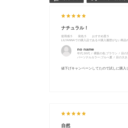
ナチュラル！
使用感
:5
発色
:5
おすすめ度
:5
LILYANNAでの購入品である※購入履歴がない商
no name
年代:
30代
裸眼の色:
ブラウン
目の
パーソナルカラー:
ブルべ夏
目の大き
値下げキャンペーンしてたので試しに購入
自然