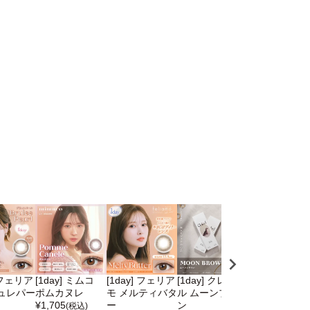
] フェリア
[1day] ミムコ
[1day] フェリア
[1day] クレイネ
[1day] モラク
ュレパー
ポムカヌレ
モ メルティバタ
ル ムーンブラウ
サクラペタル
¥
1,705
ー
ン
¥
1,760
(税込)
(税込)