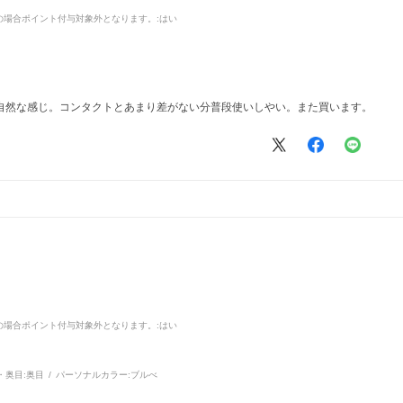
品の場合ポイント付与対象外となります。
:はい
自然な感じ。コンタクトとあまり差がない分普段使いしやい。また買います。
品の場合ポイント付与対象外となります。
:はい
・奥目:
奥目
パーソナルカラー:
ブルべ