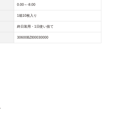
0.00～-8.00
1箱10枚入り
終日装用・1日使い捨て
30600BZI00030000
。