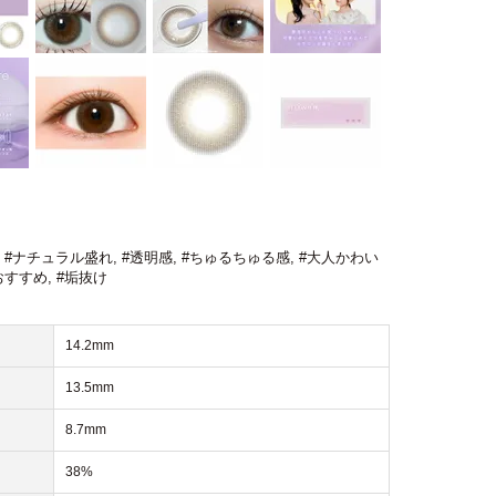
,
#ナチュラル盛れ
,
#透明感
,
#ちゅるちゅる感
,
#大人かわい
おすすめ
,
#垢抜け
14.2mm
13.5mm
8.7mm
38%