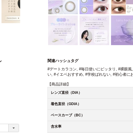
関連ハッシュタグ
ン
#デートカラコン
,
#毎日使いにピッタリ
,
#裸眼風
い
,
#イエベおすすめ
,
#学校ばれない
,
#初心者に
【商品詳細】
レンズ直径（DIA）
着色直径（GDIA）
ベースカーブ（BC）
含水率