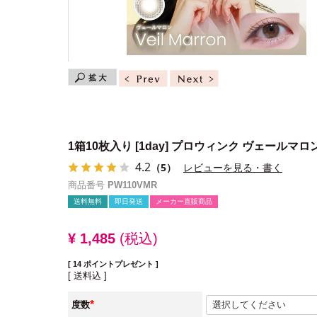
1箱10枚入り
[1day] プロウィンク ヴェールマロ
4.2
（5）
レビューを見る・書く
商品番号
PW110VMR
送料無料
即日発送
メーカー直販商品
¥
1,485
税込
[
14
ポイントプレゼント ]
送料込
度数