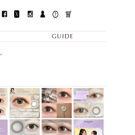
GUIDE
ン