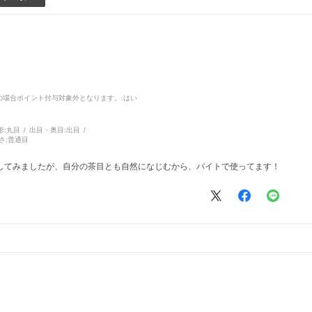
品の場合ポイント付与対象外となります。
:はい
形:
丸目
出目・奥目:
出目
さ:
普通目
してみましたが、自分の茶目とも自然になじむから、バイトで使ってます！