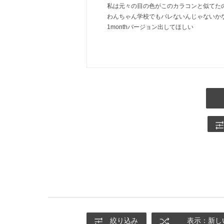
私は元々の目の色がこのカラコンと似てた
わんちゃん学校でもバレないんじゃないか
1monthバージョン出してほしい
絞り込み
表示：新し