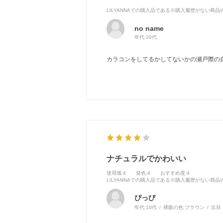
LILYANNAでの購入品である※購入履歴がない商
no name
年代:
20代
カラコンをしてるかしてないかの瀬戸際の
ナチュラルでかわいい
使用感
:4
発色
:4
おすすめ度
:4
LILYANNAでの購入品である※購入履歴がない商
ぴっぴ
年代:
10代
裸眼の色:
ブラウン
出目