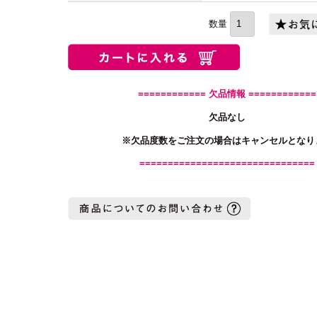
(必
須)
============ 欠品情報 ============
欠品なし
※欠品度数をご注文の場合はキャンセルとなり
===============================