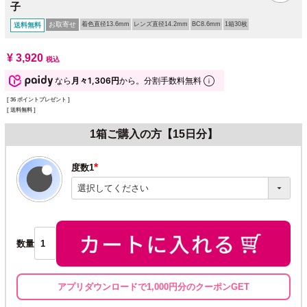
子
お取寄せ
着色直径13.6mm
レンズ直径14.2mm
BC8.6mm
1箱30枚
送料無料
¥
3,920
税込
なら
月々1,306円
から。分割手数料無料
[
36
ポイントプレゼント ]
送料無料
1箱ご購入の方【15日分】
度数1
(必
須)
数量
アプリダウンロードで1,000円分のクーポンGET