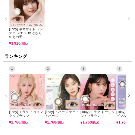
[1day] ネオサイト ワン
デー シエルUV となり
のあの子
¥
3,920
(税込)
ランキング
1
2
3
4
[1day] モラク トゥイン
[1day] トパーズ デート
[1day] モラク ドーリッ
[1day] ミ
クルブラウン
トパーズ
シュブラウン
ピンムーン
¥
1,760
¥
1,760
¥
1,760
¥
1,760
(税込)
(税込)
(税込)
(税込)