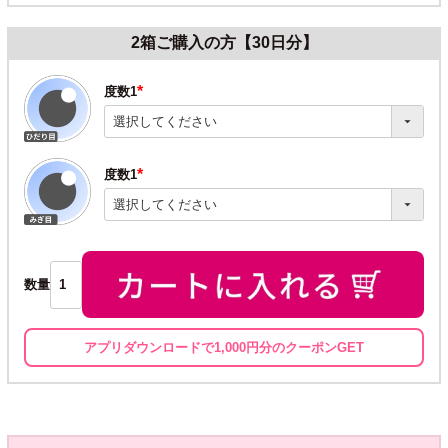
2箱ご購入の方【30日分】
度数1
(必
須)
度数1
(必
須)
数量
アプリダウンロードで1,000円分のクーポンGET