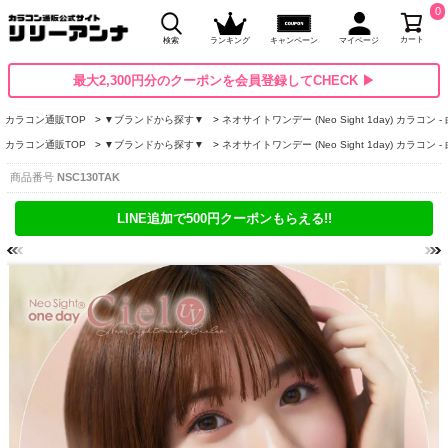
0
カート
検索
ランキング
キャンペーン
マイページ
最大2,300円分のクーポンを会員登録してCHECK ▶
カラコン通販TOP
▼ブランドから探す▼
ネオサイトワンデー (Neo Sight 1day) カラコン 
カラコン通販TOP
▼ブランドから探す▼
ネオサイトワンデー (Neo Sight 1day) カラコン 
商品番号
NSC130TAK
LINE追加で500円クーポンもらえる!!