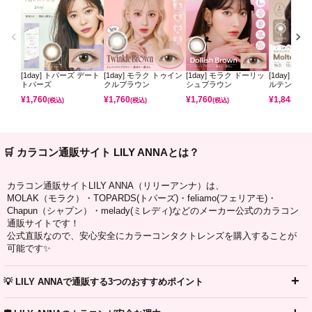
[1day] トパーズ デート
[1day] モラク トゥイン
[1day] モラク ドーリッ
[1day] コ
トパーズ
クルブラウン
シュブラウン
ルテンパフ
¥
1,760
¥
1,760
¥
1,760
¥
1,848
(税込)
(税込)
(税込)
(税込)
🛒 カラコン通販サイト LILY ANNAとは？
カラコン通販サイトLILY ANNA（リリーアンナ）は、
MOLAK（モラク）・TOPARDS(トパーズ)・feliamo(フェリアモ)・
Chapun（シャプン）・melady(ミレディ)などのメーカー公式のカラコン
通販サイトです！
公式直販なので、安心安全にカラーコンタクトレンズを購入することが
可能です✨
💡 LILY ANNAで通販する3つのおすすめポイント