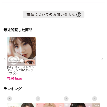
最近閲覧した商品
[1day] ネオサイト ワン
デー リングUV ダーク
ブラウン
¥
2,953
(税込)
ランキング
1
2
3
4