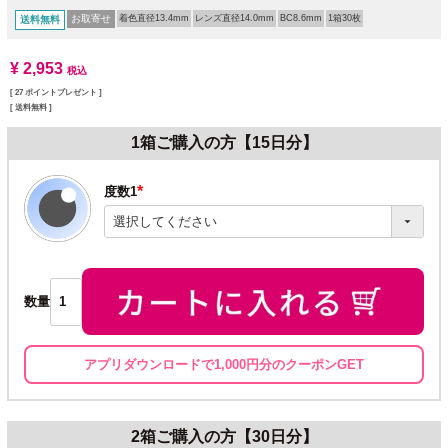
お取寄せ
着色直径13.4mm
レンズ直径14.0mm
BC8.6mm
1箱30枚
送料無料
¥
2,953
税込
[
27
ポイントプレゼント ]
送料無料
1箱ご購入の方【15日分】
度数1
(必
須)
数量
アプリダウンロードで1,000円分のクーポンGET
2箱ご購入の方【30日分】