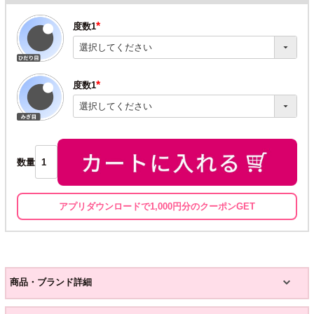
度数1
(必
須)
度数1
(必
須)
数量
アプリダウンロードで1,000円分のクーポンGET
商品・ブランド詳細