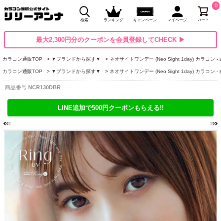
0
カート
検索
ランキング
キャンペーン
マイページ
最大2,300円分のクーポンを会員登録してCHECK ▶
カラコン通販TOP
▼ブランドから探す▼
ネオサイトワンデー (Neo Sight 1day) カラコン 
カラコン通販TOP
▼ブランドから探す▼
ネオサイトワンデー (Neo Sight 1day) カラコン 
商品番号
NCR130DBR
LINE追加で500円クーポンもらえる!!