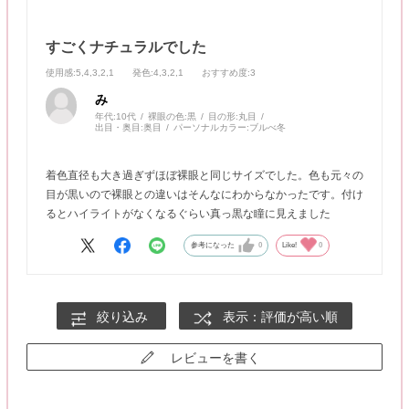
すごくナチュラルでした
使用感
:5,4,3,2,1
発色
:4,3,2,1
おすすめ度
:3
み
年代:
10代
裸眼の色:
黒
目の形:
丸目
出目・奥目:
奥目
パーソナルカラー:
ブルべ冬
着色直径も大き過ぎずほぼ裸眼と同じサイズでした。色も元々の
目が黒いので裸眼との違いはそんなにわからなかったです。付け
るとハイライトがなくなるぐらい真っ黒な瞳に見えました
参考になった
0
Like!
0
絞り込み
表示：評価が高い順
レビューを書く