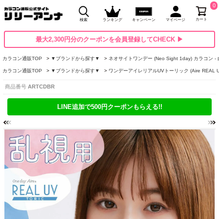
0
カート
検索
ランキング
キャンペーン
マイページ
最大2,300円分のクーポンを会員登録してCHECK ▶
カラコン通販TOP
▼ブランドから探す▼
ネオサイトワンデー (Neo Sight 1day) カラコン 
カラコン通販TOP
▼ブランドから探す▼
ワンデーアイレリアルUVトーリック (Aire REAL U
商品番号
ARTCDBR
LINE追加で500円クーポンもらえる!!