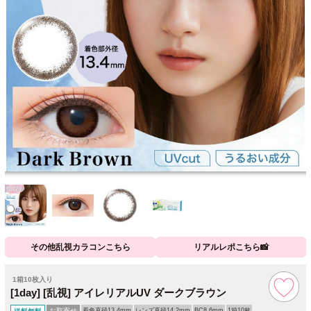
その他乱視カラコンこちら
リアルレポこちら📸
1箱10枚入り
[1day] [乱視] アイレリアルUV ダークブラウン
お取寄せ
着色直径13.4mm
レンズ直径14.2mm
BC8.6mm
1箱10枚