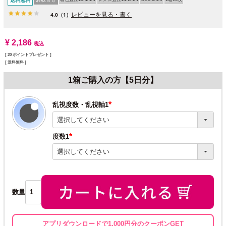
送料無料
レビューを見る・書く
4.0
（1）
¥
2,186
税込
[
20
ポイントプレゼント ]
送料無料
1箱ご購入の方【5日分】
乱視度数・乱視軸1
(必
須)
度数1
(必
須)
数量
アプリダウンロードで1,000円分のクーポンGET