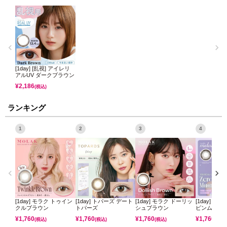
[1day] [乱視] アイレリ
アルUV ダークブラウン
¥
2,186
(税込)
ランキング
1
2
3
4
[1day] モラク トゥイン
[1day] トパーズ デート
[1day] モラク ドーリッ
[1day] ミ
クルブラウン
トパーズ
シュブラウン
ピンムーン
¥
1,760
¥
1,760
¥
1,760
¥
1,760
(税込)
(税込)
(税込)
(税込)