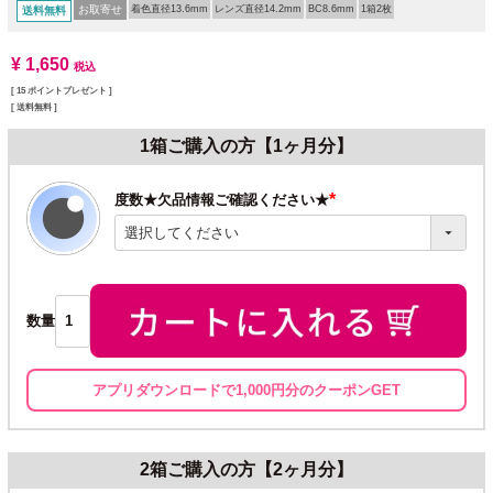
お取寄せ
着色直径13.6mm
レンズ直径14.2mm
BC8.6mm
1箱2枚
送料無料
¥
1,650
税込
[
15
ポイントプレゼント ]
送料無料
1箱ご購入の方【1ヶ月分】
度数★欠品情報ご確認ください★
(必
須)
数量
アプリダウンロードで1,000円分のクーポンGET
2箱ご購入の方【2ヶ月分】