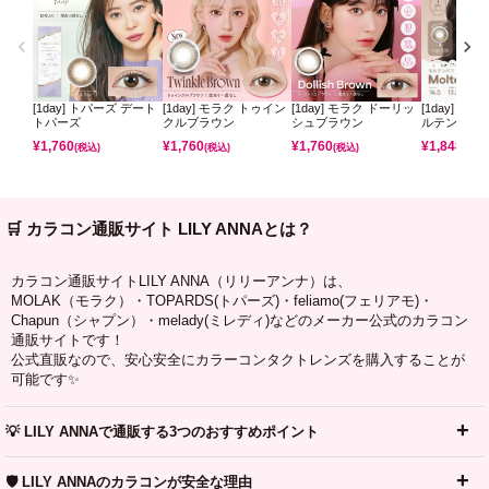
[1day] トパーズ デート
[1day] モラク トゥイン
[1day] モラク ドーリッ
[1day] コ
トパーズ
クルブラウン
シュブラウン
ルテンパフ
¥
1,760
¥
1,760
¥
1,760
¥
1,848
(税込)
(税込)
(税込)
(税込)
🛒 カラコン通販サイト LILY ANNAとは？
カラコン通販サイトLILY ANNA（リリーアンナ）は、
MOLAK（モラク）・TOPARDS(トパーズ)・feliamo(フェリアモ)・
Chapun（シャプン）・melady(ミレディ)などのメーカー公式のカラコン
通販サイトです！
公式直販なので、安心安全にカラーコンタクトレンズを購入することが
可能です✨
💡 LILY ANNAで通販する3つのおすすめポイント
🛡️ LILY ANNAのカラコンが安全な理由