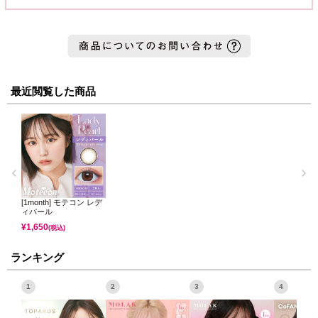
最近閲覧した商品
[1month] モテコン レデ
ィパール
¥
1,650
(税込)
ランキング
1
2
3
4