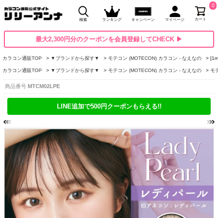
0
カート
検索
ランキング
キャンペーン
マイページ
最大2,300円分のクーポンを会員登録してCHECK ▶
カラコン通販TOP
▼ブランドから探す▼
モテコン (MOTECON) カラコン - なえなの
[1
カラコン通販TOP
▼ブランドから探す▼
モテコン (MOTECON) カラコン - なえなの
モテ
商品番号
MTCM02LPE
LINE追加で500円クーポンもらえる!!