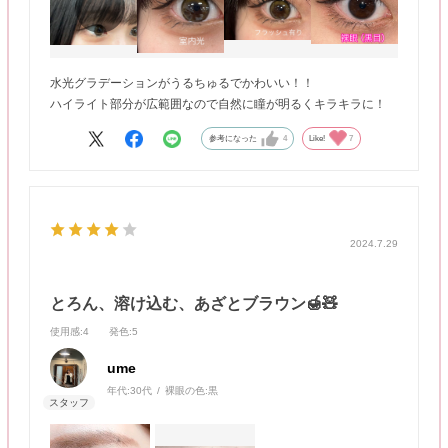
水光グラデーションがうるちゅるでかわいい！！
ハイライト部分が広範囲なので自然に瞳が明るくキラキラに！
参考になった
4
Like!
7
2024.7.29
とろん、溶け込む、あざとブラウン🍯🧸
使用感
:4
発色
:5
ume
年代:
30代
裸眼の色:
黒