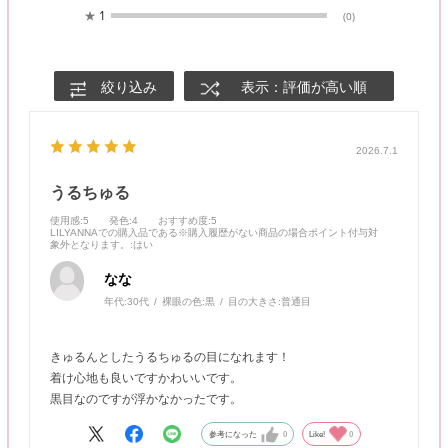
★
1
(0)
絞り込み
表示：評価が高い順
2026.7.1
うるちゅる
使用感
:5
発色
:4
おすすめ度
:5
LILYANNAでの購入品である※購入履歴がない商品の場合ポイント付与対
象外となります。
:はい
なな
年代:
30代
裸眼の色:
黒
目の大きさ:
普通目
きゅるんとしたうるちゅるの目になれます！
着け心地も良いですかわいいです。
黒目なのですが浮かなかったです。
参考になった
0
Like!
0