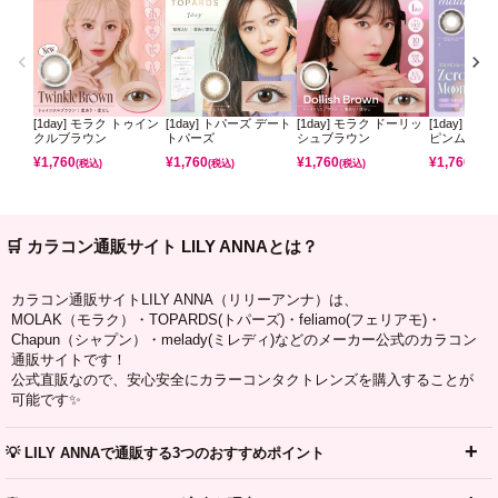
[1day] モラク トゥイン
[1day] トパーズ デート
[1day] モラク ドーリッ
[1day] ミ
クルブラウン
トパーズ
シュブラウン
ピンムーン
¥
1,760
¥
1,760
¥
1,760
¥
1,760
(税込)
(税込)
(税込)
(税込)
🛒 カラコン通販サイト LILY ANNAとは？
カラコン通販サイトLILY ANNA（リリーアンナ）は、
MOLAK（モラク）・TOPARDS(トパーズ)・feliamo(フェリアモ)・
Chapun（シャプン）・melady(ミレディ)などのメーカー公式のカラコン
通販サイトです！
公式直販なので、安心安全にカラーコンタクトレンズを購入することが
可能です✨
💡 LILY ANNAで通販する3つのおすすめポイント