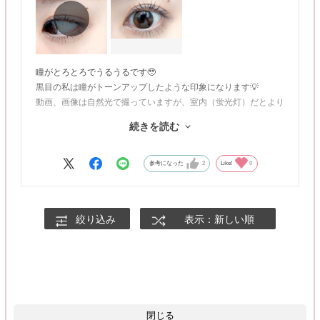
瞳がとろとろでうるうるです🥹
黒目の私は瞳がトーンアップしたような印象になります💡
動画、画像は自然光で撮っていますが、室内（蛍光灯）だとより
馴染みもよくどんな場面でも使える優秀ブラウンです！
続きを読む
動画、静止画：自然光撮影
参考になった
2
Like!
0
絞り込み
表示：新しい順
閉じる