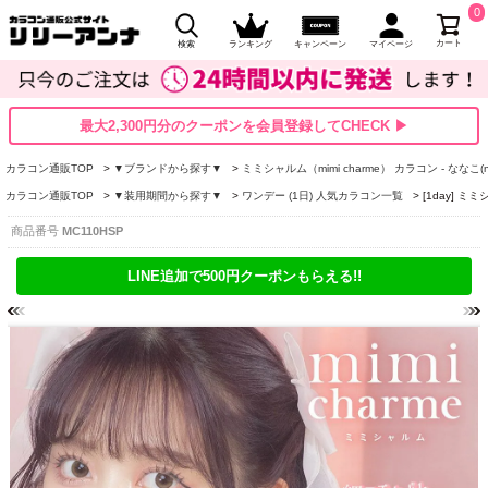
0
カート
検索
ランキング
キャンペーン
マイページ
最大2,300円分のクーポンを会員登録してCHECK ▶
カラコン通販TOP
▼ブランドから探す▼
ミミシャルム（mimi charme） カラコン - ななこ(na
カラコン通販TOP
▼装用期間から探す▼
ワンデー (1日) 人気カラコン一覧
[1day] 
商品番号
MC110HSP
LINE追加で500円クーポンもらえる!!