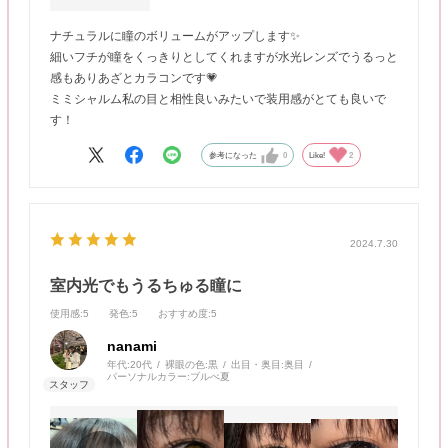
ナチュラルに瞳のボリュームがアップします✨
細いフチが瞳をくっきりとしてくれますが水光レンズでうるっと
感もありあざとカラコンです💗
ミミシャルム私の目と相性良いみたいで装用感がとても良いで
す！
参考になった
0
Like!
2
2024.7.30
室内光でもうるちゅる瞳に
使用感
:5
発色
:5
おすすめ度
:5
nanami
年代:
20代
裸眼の色:
黒
出目・奥目:
奥目
パーソナルカラー:
ブルべ夏