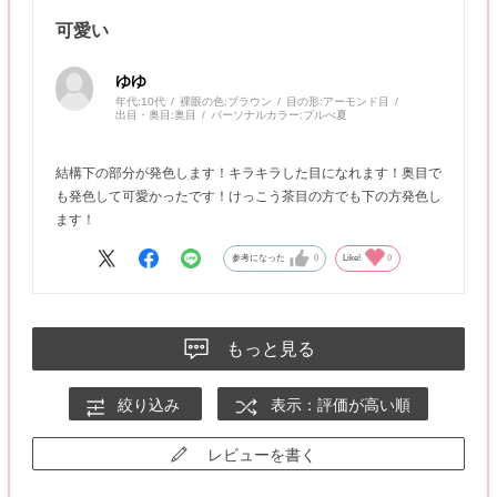
可愛い
ゆゆ
年代:
10代
裸眼の色:
ブラウン
目の形:
アーモンド目
出目・奥目:
奥目
パーソナルカラー:
ブルべ夏
結構下の部分が発色します！キラキラした目になれます！奥目で
も発色して可愛かったです！けっこう茶目の方でも下の方発色し
ます！
参考になった
0
Like!
0
もっと見る
絞り込み
表示：評価が高い順
レビューを書く