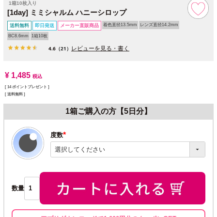
1箱10枚入り
[1day] ミミシャルム ハニーシロップ
着色直径13.5mm
レンズ直径14.2mm
送料無料
即日発送
メーカー直販商品
BC8.6mm
1箱10枚
レビューを見る・書く
4.6
（21）
¥
1,485
税込
[
14
ポイントプレゼント ]
送料無料
1箱ご購入の方【5日分】
度数
(必
須)
数量