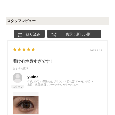
スタッフレビュー
絞り込み
表示：新しい順
2025.1.14
着け心地良すぎです！
おすすめ度
:5
yurine
年代:
20代
裸眼の色:
ブラウン
目の形:
アーモンド目
出目・奥目:
奥目
パーソナルカラー:
イエベ