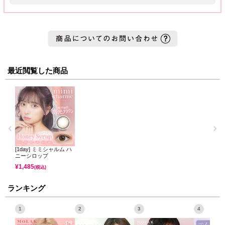
最近閲覧した商品
[1day] ミミシャルム ハ
ニーシロップ
¥
1,485
(税込)
ランキング
1
2
3
4