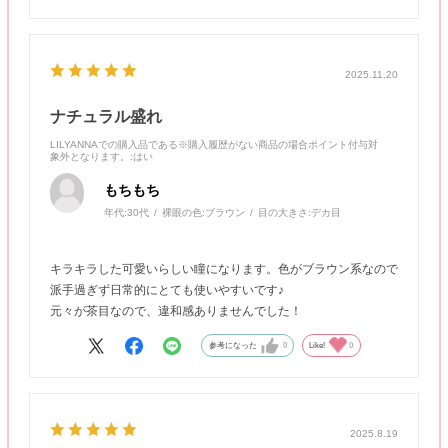
2025.11.20
ナチュラル盛れ
LILYANNAでの購入品である※購入履歴がない商品の場合ポイント付与対
象外となります。
:はい
もちもち
年代:
30代
裸眼の色:
ブラウン
目の大きさ:
デカ目
キラキラした可愛いらしい瞳になります。色がブラウン系なので
派手過ぎず日常的にとても使いやすいです♪
元々が茶目なので、違和感ありませんでした！
参考になった
0
Like!
0
2025.8.19