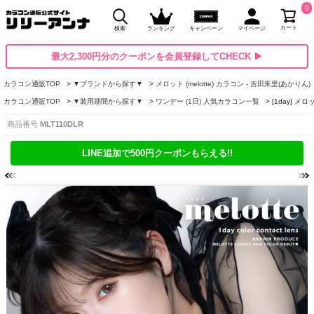
0
カート
検索
ランキング
キャンペーン
マイページ
最大2,300円分のクーポンを会員登録してCHECK ▶
カラコン通販TOP
▼ブランドから探す▼
メロット (melotte) カラコン - 吉田朱里(あかりん)
カラコン通販TOP
▼装用期間から探す▼
ワンデー (1日) 人気カラコン一覧
[1day] メ
商品番号
MLT110DLR
LINE追加で500円クーポンもらえる!!