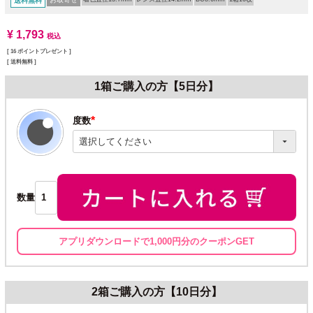
送料無料
¥
1,793
税込
[
16
ポイントプレゼント ]
送料無料
1箱ご購入の方【5日分】
度数
(必
須)
数量
アプリダウンロードで1,000円分のクーポンGET
2箱ご購入の方【10日分】