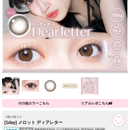
その他カラーこちら
リアルレポこちら📸
1箱10枚入り
[1day] メロット ディアレター
お取寄せ
着色直径13.7mm
レンズ直径14.2mm
BC8.6mm
1箱10枚