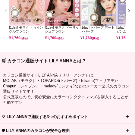
[1day] モラク トゥイン
[1day] モラク ドーリッ
[1day] トパーズ デート
[1day] ミ
クルブラウン
シュブラウン
トパーズ
ピンムーン
¥
1,760
¥
1,760
¥
1,760
¥
1,760
(税込)
(税込)
(税込)
(税込)
🛒 カラコン通販サイト LILY ANNAとは？
カラコン通販サイトLILY ANNA（リリーアンナ）は、
MOLAK（モラク）・TOPARDS(トパーズ)・feliamo(フェリアモ)・
Chapun（シャプン）・melady(ミレディ)などのメーカー公式のカラコン
通販サイトです！
公式直販なので、安心安全にカラーコンタクトレンズを購入することが
可能です✨
💡 LILY ANNAで通販する3つのおすすめポイント
🛡️ LILY ANNAのカラコンが安全な理由