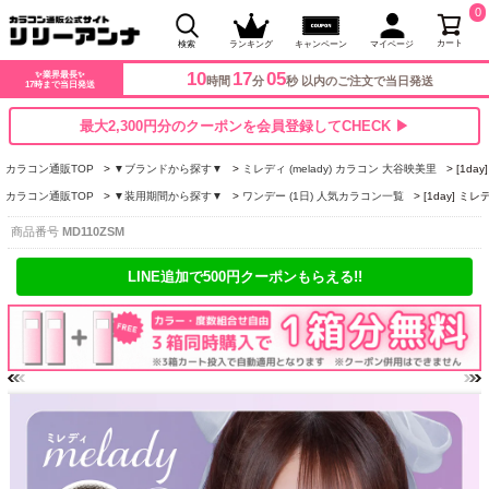
0
カート
検索
ランキング
キャンペーン
マイページ
10
17
05
✨業界最長✨
時間
分
秒 以内のご注文で当日発送
17時まで当日発送
最大2,300円分のクーポンを会員登録してCHECK ▶
カラコン通販TOP
▼ブランドから探す▼
ミレディ (melady) カラコン 大谷映美里
[1d
カラコン通販TOP
▼装用期間から探す▼
ワンデー (1日) 人気カラコン一覧
[1day] 
商品番号
MD110ZSM
LINE追加で500円クーポンもらえる!!