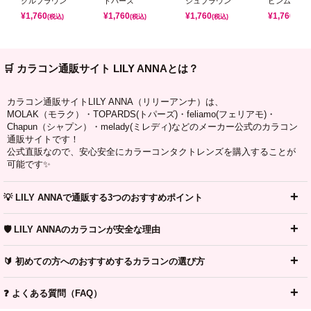
クルブラウン
トパーズ
シュブラウン
ピンムーン
¥
1,760
¥
1,760
¥
1,760
¥
1,760
(税込)
(税込)
(税込)
(税込)
🛒 カラコン通販サイト LILY ANNAとは？
カラコン通販サイトLILY ANNA（リリーアンナ）は、
MOLAK（モラク）・TOPARDS(トパーズ)・feliamo(フェリアモ)・
Chapun（シャプン）・melady(ミレディ)などのメーカー公式のカラコン
通販サイトです！
公式直販なので、安心安全にカラーコンタクトレンズを購入することが
可能です✨
💡 LILY ANNAで通販する3つのおすすめポイント
🛡️ LILY ANNAのカラコンが安全な理由
🔰 初めての方へのおすすめするカラコンの選び方
❓ よくある質問（FAQ）