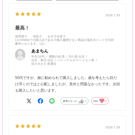
2026.7.30
最高！
使用感
:5
発色
:5
おすすめ度
:5
LILYANNAでの購入品である※購入履歴がない商品の場合ポイント付与対
象外となります。
:はい
あまちん
年代:
50代
裸眼の色:
黒
目の形:
丸目
出目・奥目:
出目
パーソナルカラー:
イエベ春
目の大きさ:
普通目
50代ですが、娘に勧められて購入しました。歳を考えたら目だ
け浮くのではと心配しましたが、意外と問題なかったです。次回
も購入したいと思います。
参考になった
0
Like!
0
2026.7.28