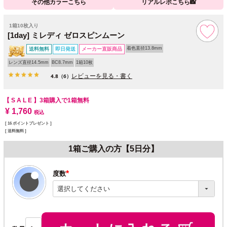
その他カラーこちら
リアルレポこちら📸
1箱10枚入り
[1day] ミレディ ゼロスピンムーン
着色直径13.8mm
送料無料
即日発送
メーカー直販商品
レンズ直径14.5mm
BC8.7mm
1箱10枚
レビューを見る・書く
4.8
（6）
【 S A L E 】
3箱購入で1箱無料
¥
1,760
税込
[
16
ポイントプレゼント ]
送料無料
1箱ご購入の方【5日分】
度数
(必
須)