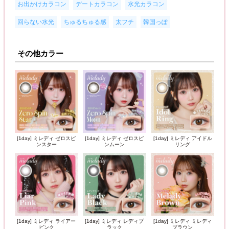
,
,
,
お出かけカラコン
デートカラコン
水光カラコン
,
,
,
回らない水光
ちゅるちゅる感
太フチ
韓国っぽ
その他カラー
[1day] ミレディ ゼロスピ
[1day] ミレディ ゼロスピ
[1day] ミレディ アイドル
ンスター
ンムーン
リング
[1day] ミレディ ライアー
[1day] ミレディ レディブ
[1day] ミレディ ミレディ
ピンク
ラック
ブラウン