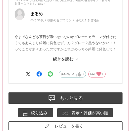
LILYANNAでの購入品である※購入履歴がない商品の場合ポイント付与対
象外となります。
:はい
まるめ
年代:
30代
裸眼の色:
ブラウン
目の大きさ:
普通目
今までなんども茶目が濃いせいなのかグレーのカラコンが付けた
くてもあんまり綺麗に発色せず、ん？グレー？黒やないかい！！
ってことが多々あったのですがこれはめっちゃ綺麗に発色してく
れました😭感動です。
続きを読む
めっちゃ可愛く盛れて望み通りの発色で最高です！
絶対リピします！
参考になった
0
Like!
0
もっと見る
絞り込み
表示：評価が高い順
レビューを書く