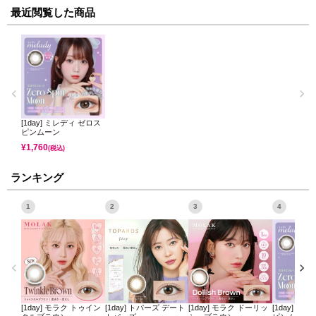
最近閲覧した商品
[1day] ミレディ ゼロス
ピンムーン
¥
1,760
(税込)
ランキング
1
2
3
4
[1day] モラク トゥイン
[1day] トパーズ デート
[1day] モラク ドーリッ
[1day] ミ