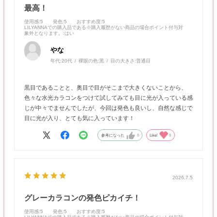
最高！
使用感
:5
発色
:5
おすすめ度
:5
LILYANNAでの購入品である※購入履歴がない商品の場合ポイント付与対
象外となります。
:はい
やな
年代:
20代
裸眼の色:
黒
目の大きさ:
普通目
黒目であることと、奥目で目がそこまで大きくないことから、
色々な水光カラコンをつけて試してみても目に光が入っている感
じが中々でませんでしたが、今回は発色も良いし、自然な感じで
目に光が入り、とても気に入っています！
参考になった
0
Like!
0
2026.7.5
グレーカラコンの発色ピカイチ！
使用感
:5
発色
:5
おすすめ度
:5