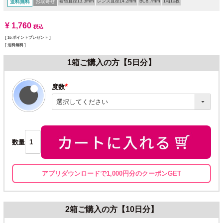
お取寄せ
着色直径13.3mm
レンズ直径14.2mm
BC8.7mm
1箱10枚
送料無料
¥
1,760
税込
[
16
ポイントプレゼント ]
送料無料
1箱ご購入の方【5日分】
度数
(必
須)
数量
アプリダウンロードで1,000円分のクーポンGET
2箱ご購入の方【10日分】