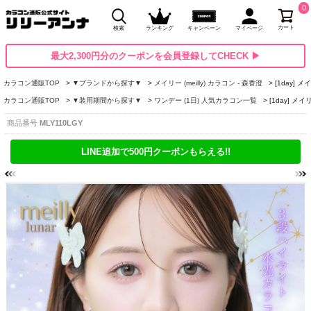
0
カート
検索
ランキング
キャンペーン
マイページ
最大2,300円分のクーポンを会員登録してCHECK ▶
カラコン通販TOP
▼ブランドから探す▼
メイリー (meilly) カラコン - 森香澄
[1day]
カラコン通販TOP
▼装用期間から探す▼
ワンデー (1日) 人気カラコン一覧
[1day] 
商品番号
MLY110LGY
LINE追加で500円クーポンもらえる!!