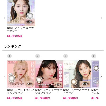
[1day] メイリー ルーナ
ーグレー
¥
1,760
(税込)
ランキング
1
2
3
4
[1day] モラク トゥイン
[1day] モラク ドーリッ
[1day] トパーズ デート
[1day] ミ
クルブラウン
シュブラウン
トパーズ
ピンムーン
¥
1,760
¥
1,760
¥
1,760
¥
1,760
(税込)
(税込)
(税込)
(税込)