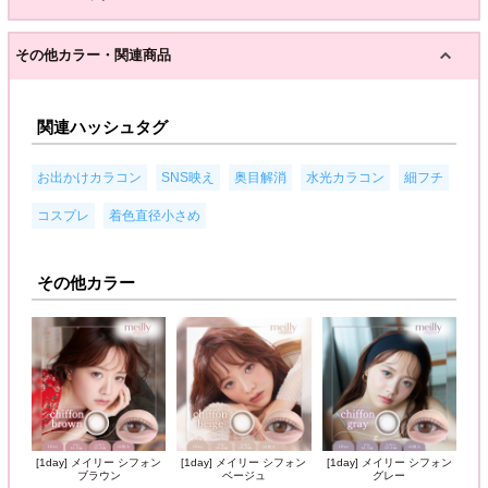
その他カラー・関連商品
関連ハッシュタグ
,
,
,
,
,
お出かけカラコン
SNS映え
奥目解消
水光カラコン
細フチ
,
コスプレ
着色直径小さめ
その他カラー
[1day] メイリー シフォン
[1day] メイリー シフォン
[1day] メイリー シフォン
ブラウン
ベージュ
グレー