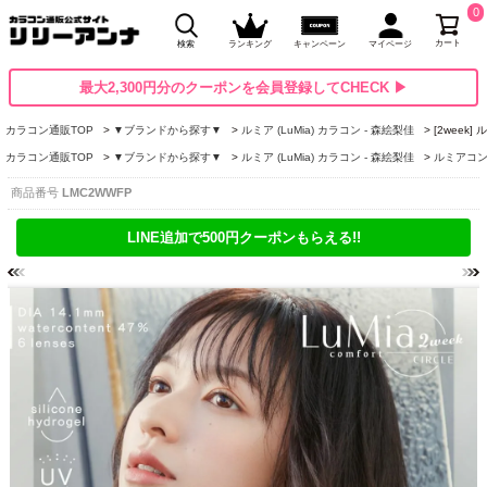
0
カート
検索
ランキング
キャンペーン
マイページ
最大2,300円分のクーポンを会員登録してCHECK ▶
カラコン通販TOP
▼ブランドから探す▼
ルミア (LuMia) カラコン - 森絵梨佳
[2week
カラコン通販TOP
▼ブランドから探す▼
ルミア (LuMia) カラコン - 森絵梨佳
ルミアコン
商品番号
LMC2WWFP
LINE追加で500円クーポンもらえる!!