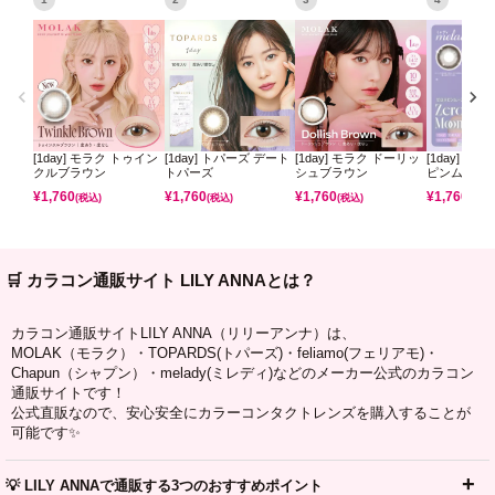
[1day] モラク トゥイン
[1day] トパーズ デート
[1day] モラク ドーリッ
[1day] ミ
クルブラウン
トパーズ
シュブラウン
ピンムーン
¥
1,760
¥
1,760
¥
1,760
¥
1,760
(税込)
(税込)
(税込)
(税込)
🛒 カラコン通販サイト LILY ANNAとは？
カラコン通販サイトLILY ANNA（リリーアンナ）は、
MOLAK（モラク）・TOPARDS(トパーズ)・feliamo(フェリアモ)・
Chapun（シャプン）・melady(ミレディ)などのメーカー公式のカラコン
通販サイトです！
公式直販なので、安心安全にカラーコンタクトレンズを購入することが
可能です✨
💡 LILY ANNAで通販する3つのおすすめポイント