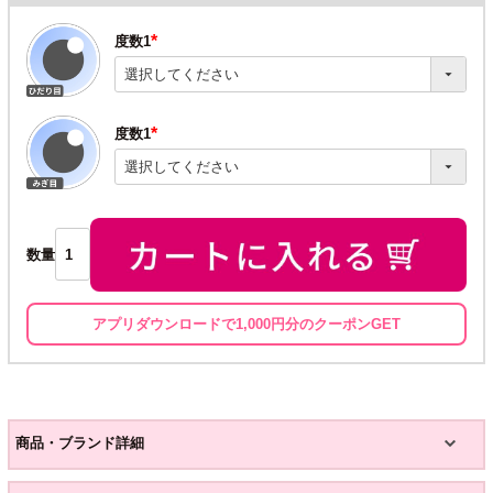
度数1
(必
須)
度数1
(必
須)
数量
アプリダウンロードで1,000円分のクーポンGET
商品・ブランド詳細