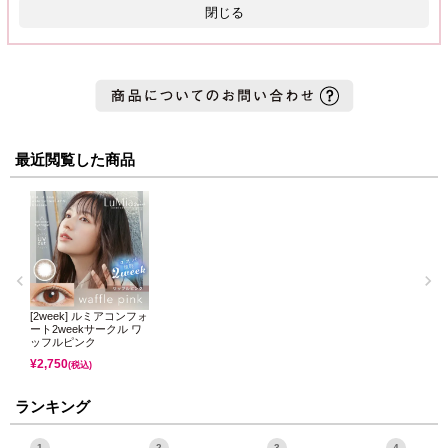
閉じる
最近閲覧した商品
[2week] ルミアコンフォ
ート2weekサークル ワ
ッフルピンク
¥
2,750
(税込)
ランキング
1
2
3
4