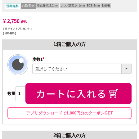
お取寄せ
着色直径13.2mm
レンズ直径14.1mm
BC8.8mm
1箱6枚
送料無料
¥
2,750
税込
[
25
ポイントプレゼント ]
送料無料
1箱ご購入の方
度数1
(必
須)
数量
アプリダウンロードで1,000円分のクーポンGET
2箱ご購入の方