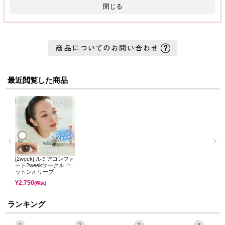
閉じる
最近閲覧した商品
[2week] ルミアコンフォ
ート2weekサークル コ
ットンオリーブ
¥
2,750
(税込)
ランキング
1
2
3
4