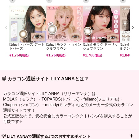
[1day] トパーズ デート
[1day] モラク トゥイン
[1day] モラク ドーリッ
[1day] コ
トパーズ
クルブラウン
シュブラウン
ルテンパフ
¥
1,760
¥
1,760
¥
1,760
¥
1,848
(税込)
(税込)
(税込)
(税込)
🛒 カラコン通販サイト LILY ANNAとは？
カラコン通販サイトLILY ANNA（リリーアンナ）は、
MOLAK（モラク）・TOPARDS(トパーズ)・feliamo(フェリアモ)・
Chapun（シャプン）・melady(ミレディ)などのメーカー公式のカラコン
通販サイトです！
公式直販なので、安心安全にカラーコンタクトレンズを購入することが
可能です✨
💡 LILY ANNAで通販する3つのおすすめポイント