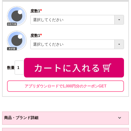
度数1
(必
須)
度数1
(必
須)
数量
アプリダウンロードで1,000円分のクーポンGET
商品・ブランド詳細