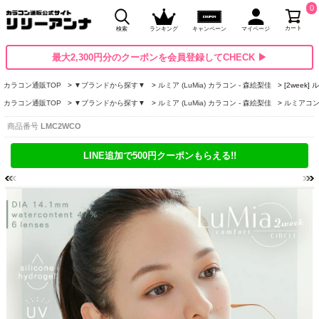
0
カート
検索
ランキング
キャンペーン
マイページ
最大2,300円分のクーポンを会員登録してCHECK ▶
カラコン通販TOP
▼ブランドから探す▼
ルミア (LuMia) カラコン - 森絵梨佳
[2week
カラコン通販TOP
▼ブランドから探す▼
ルミア (LuMia) カラコン - 森絵梨佳
ルミアコン
商品番号
LMC2WCO
LINE追加で500円クーポンもらえる!!