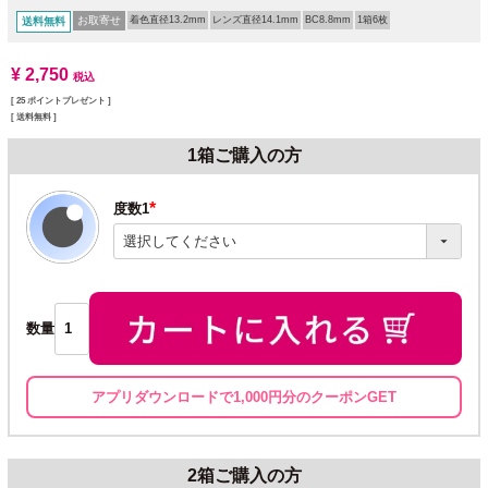
お取寄せ
着色直径13.2mm
レンズ直径14.1mm
BC8.8mm
1箱6枚
送料無料
¥
2,750
税込
[
25
ポイントプレゼント ]
送料無料
1箱ご購入の方
度数1
(必
須)
数量
アプリダウンロードで1,000円分のクーポンGET
2箱ご購入の方