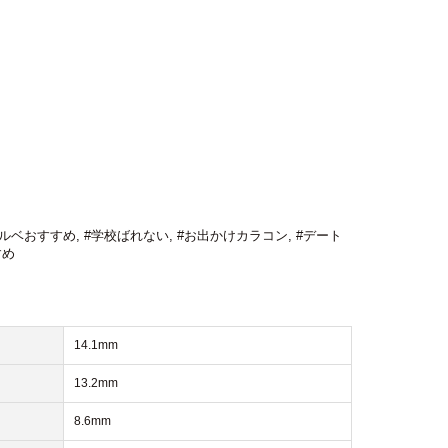
ブルベおすすめ
,
#学校ばれない
,
#お出かけカラコン
,
#デート
すめ
14.1mm
13.2mm
8.6mm