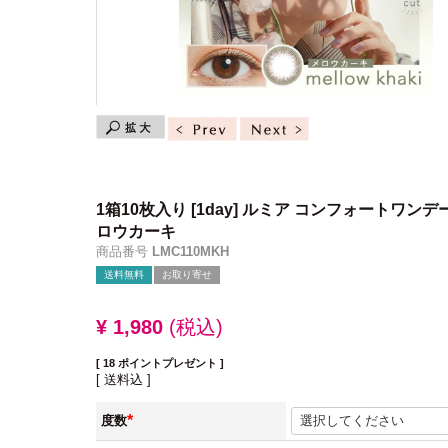
1箱10枚入り
[1day] ルミア コンフォートワンデ
ロウカーキ
商品番号
LMC110MKH
送料無料
お取り寄せ
¥
1,980
税込
[
18
ポイントプレゼント ]
送料込
度数
(必