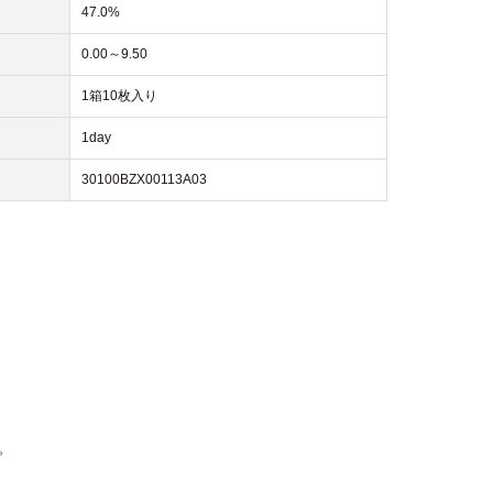
47.0%
0.00～9.50
1箱10枚入り
1day
30100BZX00113A03
。