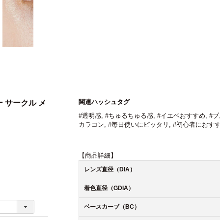
関連ハッシュタグ
ー サークル メ
#透明感
,
#ちゅるちゅる感
,
#イエベおすすめ
,
#
カラコン
,
#毎日使いにピッタリ
,
#初心者におす
【商品詳細】
レンズ直径（DIA）
着色直径（GDIA）
ベースカーブ（BC）