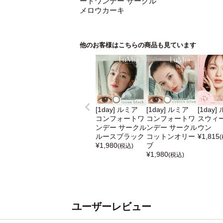
ートワンデー サークル
メロウカーキ
他のお客様はこちらの商品も見ています
[1day] ルミア
[1day] ルミア
[1day]
コンフォートワ
コンフォートワ
スウィ
ンデー サークル
ンデー サークル
ウン
ルースブラック
コットンオリー
¥
1,815
¥
1,980
ブ
(税込)
¥
1,980
(税込)
ユーザーレビュー