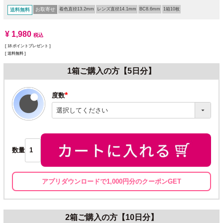
お取寄せ
着色直径13.2mm
レンズ直径14.1mm
BC8.6mm
1箱10枚
送料無料
¥
1,980
税込
[
18
ポイントプレゼント ]
送料無料
1箱ご購入の方【5日分】
度数
(必
須)
数量
アプリダウンロードで1,000円分のクーポンGET
2箱ご購入の方【10日分】