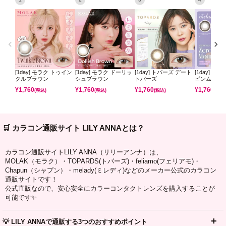
[1day] モラク トゥイン
[1day] モラク ドーリッ
[1day] トパーズ デート
[1day] ミ
クルブラウン
シュブラウン
トパーズ
ピンムーン
¥
1,760
¥
1,760
¥
1,760
¥
1,760
(税込)
(税込)
(税込)
(税込)
🛒 カラコン通販サイト LILY ANNAとは？
カラコン通販サイトLILY ANNA（リリーアンナ）は、
MOLAK（モラク）・TOPARDS(トパーズ)・feliamo(フェリアモ)・
Chapun（シャプン）・melady(ミレディ)などのメーカー公式のカラコン
通販サイトです！
公式直販なので、安心安全にカラーコンタクトレンズを購入することが
可能です✨
💡 LILY ANNAで通販する3つのおすすめポイント