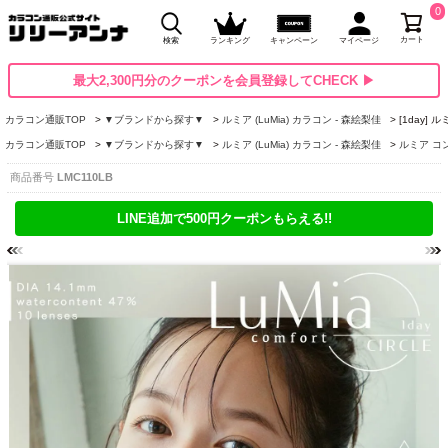
0
カート
検索
ランキング
キャンペーン
マイページ
最大2,300円分のクーポンを会員登録してCHECK ▶
カラコン通販TOP
▼ブランドから探す▼
ルミア (LuMia) カラコン - 森絵梨佳
[1day
カラコン通販TOP
▼ブランドから探す▼
ルミア (LuMia) カラコン - 森絵梨佳
ルミア コンフ
商品番号
LMC110LB
LINE追加で500円クーポンもらえる!!