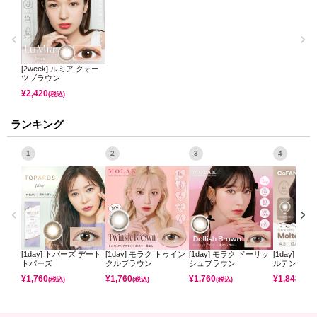
[2week] ルミア クォー
ツブラウン
¥
2,420
(税込)
ランキング
1
2
3
4
[1day] トパーズ デート
[1day] モラク トゥイン
[1day] モラク ドーリッ
[1day] コ
トパーズ
クルブラウン
シュブラウン
ルテンパフ
¥
1,760
¥
1,760
¥
1,760
¥
1,848
(税込)
(税込)
(税込)
(税込)