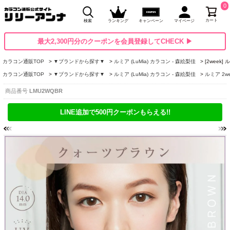
0
カート
検索
ランキング
キャンペーン
マイページ
最大2,300円分のクーポンを会員登録してCHECK ▶
カラコン通販TOP
▼ブランドから探す▼
ルミア (LuMia) カラコン - 森絵梨佳
[2week
カラコン通販TOP
▼ブランドから探す▼
ルミア (LuMia) カラコン - 森絵梨佳
ルミア 2wee
商品番号
LMU2WQBR
LINE追加で500円クーポンもらえる!!