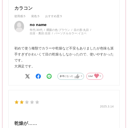
カラコン
使用感
:5
発色
:5
おすすめ度
:5
no name
年代:
30代
裸眼の色:
ブラウン
目の形:
丸目
出目・奥目:
出目
パーソナルカラー:
イエベ
初めて使う種類でカラーや乾燥など不安もありましたが色味も派
手すぎずかわいくて目の乾燥もしなかったので、使いやすかった
です。
大満足です。
参考になった
0
Like!
0
2025.3.14
乾燥が……