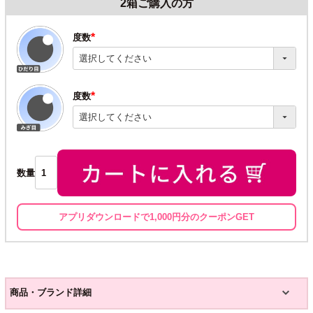
2箱ご購入の方
度数
(必
須)
度数
(必
須)
数量
アプリダウンロードで1,000円分のクーポンGET
商品・ブランド詳細