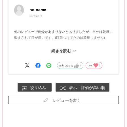
no name
年代:
40代
他のレビューで乾燥があまりないとありましたが、自分は乾燥に
悩まされて目が痛いです。(以前つけてたのは乾燥しません)
１つずつ開封してしまったので返品は難しいかもしれませんが、
続きを読む
もし返品対応いただけるならお願いしたいです。
参考になった
0
Like!
0
絞り込み
表示：評価が高い順
レビューを書く