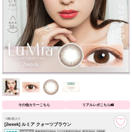
その他カラーこちら
リアルレポこちら📸
1箱6枚入り
[2week] ルミア クォーツブラウン
お取寄せ
着色直径13.6mm
レンズ直径14.0mm
BC8.6mm
1箱6枚