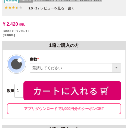
送料無料
レビューを見る・書く
3.5
（2）
¥
2,420
税込
[
22
ポイントプレゼント ]
送料無料
1箱ご購入の方
度数
(必
須)
数量
アプリダウンロードで1,000円分のクーポンGET