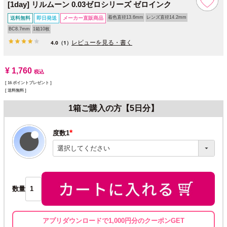
[1day] リルムーン 0.03ゼロシリーズ ゼロインク
着色直径13.6mm
レンズ直径14.2mm
送料無料
即日発送
メーカー直販商品
BC8.7mm
1箱10枚
レビューを見る・書く
4.0
（1）
¥
1,760
税込
[
16
ポイントプレゼント ]
送料無料
1箱ご購入の方【5日分】
度数1
(必
須)
数量
アプリダウンロードで1,000円分のクーポンGET