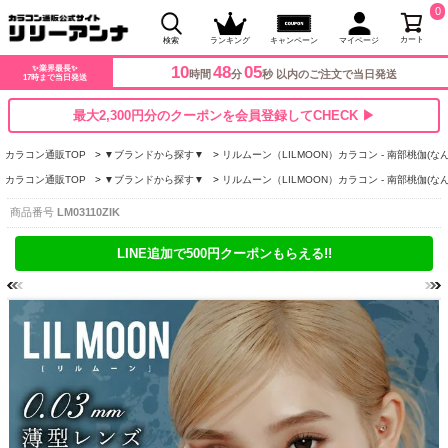
0
カート
検索
ランキング
キャンペーン
マイページ
10
48
04
✨業界最長✨
時間
分
秒 以内のご注文で当日発送
17時まで当日発送
最大2,300円分のクーポンを会員登録してCHECK ▶
カラコン通販TOP
▼ブランドから探す▼
リルムーン（LILMOON）カラコン - 南部桃伽(な
カラコン通販TOP
▼ブランドから探す▼
リルムーン（LILMOON）カラコン - 南部桃伽(な
商品番号
LM03110ZIK
LINE追加で500円クーポンもらえる!!