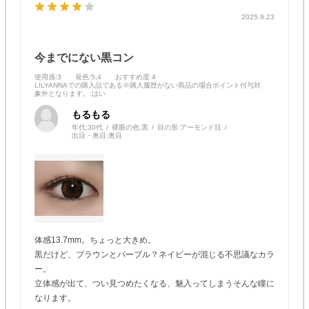
2025.9.23
今までにない黒コン
使用感
:3
発色
:5,4
おすすめ度
:4
LILYANNAでの購入品である※購入履歴がない商品の場合ポイント付与対
象外となります。
:はい
もるもる
年代:
30代
裸眼の色:
黒
目の形:
アーモンド目
出目・奥目:
奥目
体感13.7mm。ちょっと大きめ。
黒だけど、ブラウンとパープル？ネイビーが混じる不思議なカラ
ー。
立体感が出て、つい見つめたくなる、魅入ってしまうそんな瞳に
なります。