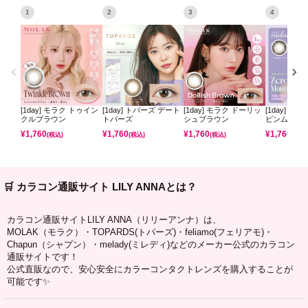
1
2
3
4
[1day] モラク トゥイン
[1day] トパーズ デート
[1day] モラク ドーリッ
[1day] ミ
クルブラウン
トパーズ
シュブラウン
ピンムーン
¥
1,760
¥
1,760
¥
1,760
¥
1,760
(税込)
(税込)
(税込)
(税込)
🛒 カラコン通販サイト LILY ANNAとは？
カラコン通販サイトLILY ANNA（リリーアンナ）は、
MOLAK（モラク）・TOPARDS(トパーズ)・feliamo(フェリアモ)・
Chapun（シャプン）・melady(ミレディ)などのメーカー公式のカラコン
通販サイトです！
公式直販なので、安心安全にカラーコンタクトレンズを購入することが
可能です✨