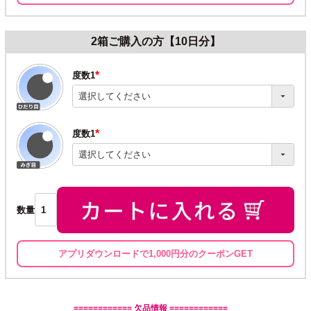
2箱ご購入の方【10日分】
度数1
(必
須)
度数1
(必
須)
数量
アプリダウンロードで1,000円分のクーポンGET
============ 欠品情報 ============