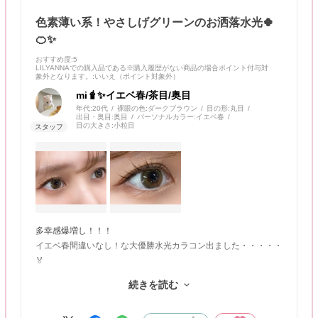
色素薄い系！やさしげグリーンのお洒落水光🍀
🍊✨
おすすめ度
:5
LILYANNAでの購入品である※購入履歴がない商品の場合ポイント付与対
象外となります。
:いいえ（ポイント対象外）
mi🧋✨イエベ春/茶目/奥目
年代:
20代
裸眼の色:
ダークブラウン
目の形:
丸目
出目・奥目:
奥目
パーソナルカラー:
イエベ春
目の大きさ:
小粒目
多幸感爆増し！！！
イエベ春間違いなし！な大優勝水光カラコン出ました・・・・・
🏅
続きを読む
ふんわりした淡いグリーンのベース×オレンジ色の水光が瞳に明
るさをプラスして、