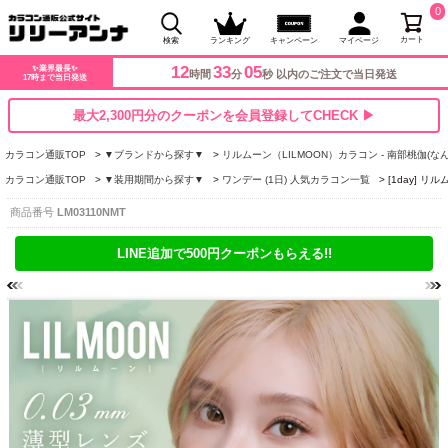
0
カート
検索
ランキング
キャンペーン
マイページ
12
33
04
✨業界最長✨
時間
分
秒 以内のご注文で当日発送
17時まで当日発送
最大2,300円分のクーポンを会員登録してCHECK ▶
カラコン通販TOP
▼ブランドから探す▼
リルムーン（LILMOON）カラコン - 南部桃伽(な
カラコン通販TOP
▼装用期間から探す▼
ワンデー (1日) 人気カラコン一覧
[1day] 
商品番号
LM03110NMT
LINE追加で500円クーポンもらえる!!