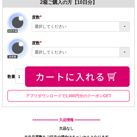
2箱ご購入の方【10日分】
度数
(必
須)
度数
(必
須)
数量
アプリダウンロードで1,000円分のクーポンGET
============ 欠品情報 ============
欠品なし