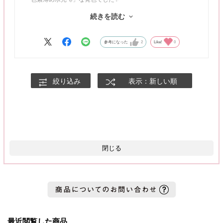
続きを読む
水光ハイライトもかなり自然なので、レンズが回っても気になり
ません💡
参考になった
2
Like!
0
イエベさんの多幸感メイクにぴったりだと思います！！
絞り込み
表示：新しい順
閉じる
最近閲覧した商品