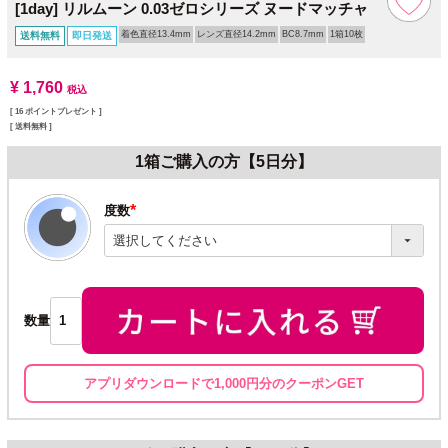
[1day] リルムーン 0.03ゼロシリーズ ヌードマッチャ
着色直径13.4mm
レンズ直径14.2mm
BC8.7mm
1箱10枚
送料無料
即日発送
¥
1,760
税込
[
16
ポイントプレゼント ]
送料無料
1箱ご購入の方【5日分】
度数
(必
須)
数量
アプリダウンロードで1,000円分のクーポンGET