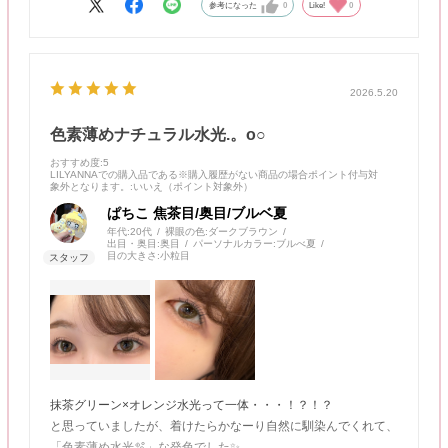
儚くきゅるきゅるな印象になれます！！✨
参考になった
0
Like!
0
（緑×オレンジ？！と思いましたがめっっちゃ瞳に馴染みま
す！！天才！）
2026.5.20
薄すぎてびっくりするくらい薄いレンズなので、
違和感ないつけ心地が疲れにくくてgoodです🐹💫
色素薄めナチュラル水光.。o○
おすすめ度
:5
LILYANNAでの購入品である※購入履歴がない商品の場合ポイント付与対
象外となります。
:いいえ（ポイント対象外）
ぱちこ 焦茶目/奥目/ブルベ夏
年代:
20代
裸眼の色:
ダークブラウン
出目・奥目:
奥目
パーソナルカラー:
ブルべ夏
目の大きさ:
小粒目
抹茶グリーン×オレンジ水光って一体・・・！？！？
と思っていましたが、着けたらかなーり自然に馴染んでくれて、
「色素薄め水光🫧」な発色でした✨