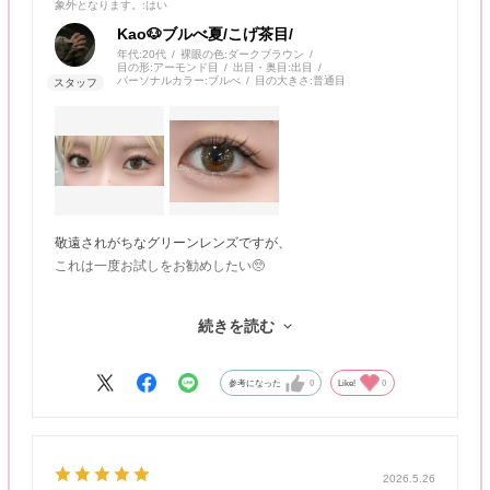
象外となります。
:はい
Kao🐶ブルべ夏/こげ茶目/
年代:
20代
裸眼の色:
ダークブラウン
目の形:
アーモンド目
出目・奥目:
出目
パーソナルカラー:
ブルべ
目の大きさ:
普通目
敬遠されがちなグリーンレンズですが、
これは一度お試しをお勧めしたい🥺
ヘルシーでおしゃれな印象になれて、
続きを読む
圧倒的垢抜けが叶います✅
珍しいブラウンの水光ハイライトが
参考になった
0
Like!
0
ナチュラルに発色してのっぺり感も0️⃣
ぜひ試してみてください🌿
2026.5.26