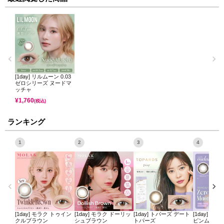
[1day] リルムーン 0.03
ゼロシリーズ ヌードマ
ッチャ
¥
1,760
(税込)
ランキング
1
2
3
4
[1day] モラク トゥイン
[1day] モラク ドーリッ
[1day] トパーズ デート
[1day] ミ
クルブラウン
シュブラウン
トパーズ
ピンムーン