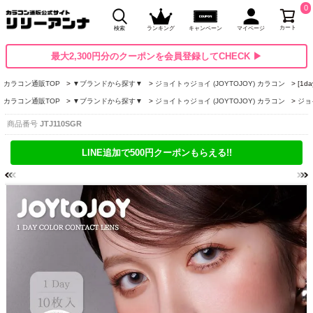
0
カート
検索
ランキング
キャンペーン
マイページ
最大2,300円分のクーポンを会員登録してCHECK ▶
カラコン通販TOP
▼ブランドから探す▼
ジョイトゥジョイ (JOYTOJOY) カラコン
[1
カラコン通販TOP
▼ブランドから探す▼
ジョイトゥジョイ (JOYTOJOY) カラコン
ジョ
商品番号
JTJ110SGR
LINE追加で500円クーポンもらえる!!