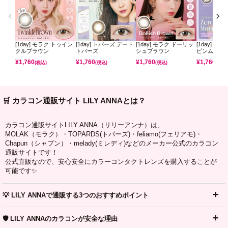
[1day] モラク トゥイン
[1day] トパーズ デート
[1day] モラク ドーリッ
[1day] ミ
クルブラウン
トパーズ
シュブラウン
ピンムーン
¥
1,760
¥
1,760
¥
1,760
¥
1,760
(税込)
(税込)
(税込)
(税込)
🛒 カラコン通販サイト LILY ANNAとは？
カラコン通販サイトLILY ANNA（リリーアンナ）は、
MOLAK（モラク）・TOPARDS(トパーズ)・feliamo(フェリアモ)・
Chapun（シャプン）・melady(ミレディ)などのメーカー公式のカラコン
通販サイトです！
公式直販なので、安心安全にカラーコンタクトレンズを購入することが
可能です✨
💡 LILY ANNAで通販する3つのおすすめポイント
🛡️ LILY ANNAのカラコンが安全な理由