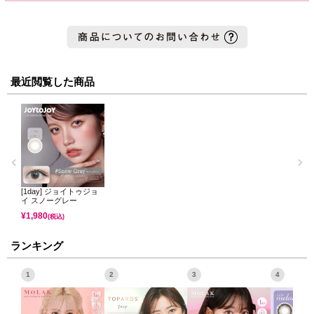
最近閲覧した商品
[1day] ジョイトゥジョ
イ スノーグレー
¥
1,980
(税込)
ランキング
1
2
3
4