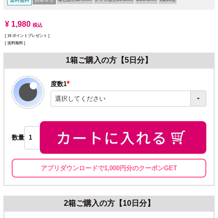
送料無料
¥
1,980
税込
[
18
ポイントプレゼント ]
送料無料
1箱ご購入の方【5日分】
度数1
(必
須)
数量
アプリダウンロードで1,000円分のクーポンGET
2箱ご購入の方【10日分】