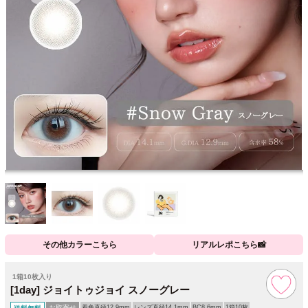
その他カラーこちら
リアルレポこちら📸
1箱10枚入り
[1day] ジョイトゥジョイ スノーグレー
お取寄せ
着色直径12.9mm
レンズ直径14.1mm
BC8.6mm
1箱10枚