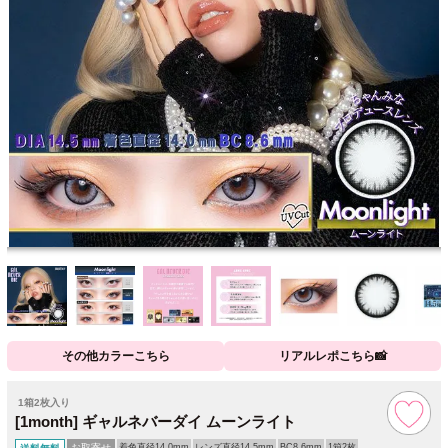
その他カラーこちら
リアルレポこちら📸
1箱2枚入り
[1month] ギャルネバーダイ ムーンライト
お取寄せ
着色直径14.0mm
レンズ直径14.5mm
BC8.6mm
1箱2枚