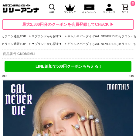
0
カート
検索
ランキング
キャンペーン
マイページ
最大2,300円分のクーポンを会員登録してCHECK ▶
カラコン通販TOP
▼ブランドから探す▼
ギャルネバーダイ (GAL NEVER DIE)カラコン -
カラコン通販TOP
▼ブランドから探す▼
ギャルネバーダイ (GAL NEVER DIE)カラコン -
商品番号
GNDM2MLI
LINE追加で500円クーポンもらえる!!