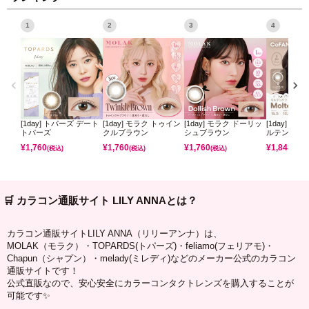
1
2
3
4
[1day] トパーズ デート
[1day] モラク トゥイン
[1day] モラク ドーリッ
[1day] コ
トパーズ
クルブラウン
シュブラウン
ルテンパフ
¥
1,760
¥
1,760
¥
1,760
¥
1,848
(税込)
(税込)
(税込)
(税込)
🛒 カラコン通販サイト LILY ANNAとは？
カラコン通販サイトLILY ANNA（リリーアンナ）は、
MOLAK（モラク）・TOPARDS(トパーズ)・feliamo(フェリアモ)・
Chapun（シャプン）・melady(ミレディ)などのメーカー公式のカラコン
通販サイトです！
公式直販なので、安心安全にカラーコンタクトレンズを購入することが
可能です✨