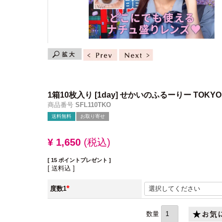
1箱10枚入り
[1day] せかいのふるーりー TOKYO
商品番号
SFL110TKO
送料無料
お取り寄せ
¥
1,650
税込
[
15
ポイントプレゼント ]
送料込
度数1
(必
須)