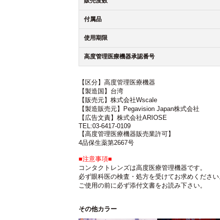
販売度数
付属品
使用期限
高度管理医療機器承認番号
【区分】高度管理医療機器
【製造国】台湾
【販売元】株式会社Wscale
【製造販売元】Pegavision Japan株式会社
【広告文責】株式会社ARIOSE
TEL:03-6417-0109
【高度管理医療機器販売業許可】
4品保生薬第2667号
■注意事項■
コンタクトレンズは高度医療管理機器です。
必ず眼科医の検査・処方を受けてお求めください
ご使用の前に必ず添付文書をお読み下さい。
その他カラー