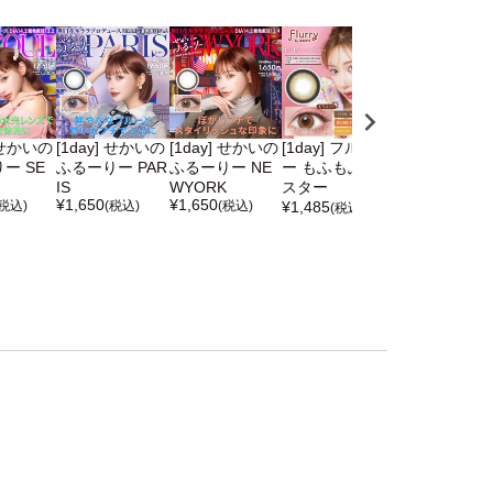
] せかいの
[1day] せかいの
[1day] せかいの
[1day] フルーリ
[1day] ルミ
ー SE
ふるーりー PAR
ふるーりー NE
ー もふもふハム
みそもっち
IS
WYORK
スター
¥
1,705
(税込)
¥
1,650
¥
1,650
(税込)
(税込)
(税込)
¥
1,485
(税込)