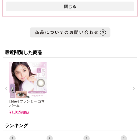
閉じる
最近閲覧した商品
[1day] フランミー ゴマ
バーム
¥
1,815
(税込)
ランキング
1
2
3
4