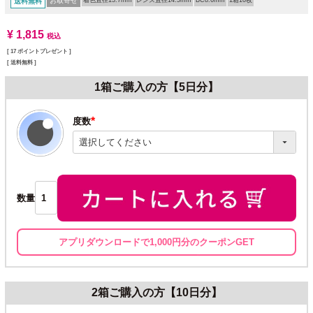
お取寄せ
着色直径13.7mm
レンズ直径14.5mm
BC8.6mm
1箱10枚
送料無料
¥
1,815
税込
[
17
ポイントプレゼント ]
送料無料
1箱ご購入の方【5日分】
度数
(必
須)
数量
アプリダウンロードで1,000円分のクーポンGET
2箱ご購入の方【10日分】