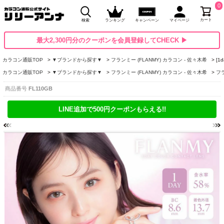
0
カート
検索
ランキング
キャンペーン
マイページ
最大2,300円分のクーポンを会員登録してCHECK ▶
カラコン通販TOP
▼ブランドから探す▼
フランミー (FLANMY) カラコン - 佐々木希
[1
カラコン通販TOP
▼ブランドから探す▼
フランミー (FLANMY) カラコン - 佐々木希
フラ
商品番号
FL110GB
LINE追加で500円クーポンもらえる!!