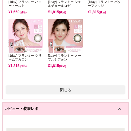
[1day] フランミー ハニ
[1day] フランミー シェ
[1day] フランミー バタ
ートースト
ルチュールロゼ
ーファッジ
¥
1,650
¥
1,815
¥
1,815
(税込)
(税込)
(税込)
[1day] フランミー クリ
[1day] フランミー メー
ームマカロン
プルシフォン
¥
1,815
¥
1,815
(税込)
(税込)
閉じる
レビュー・装着レポ