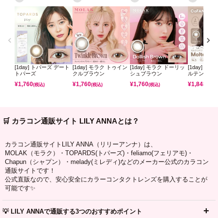
[1day] トパーズ デート
[1day] モラク トゥイン
[1day] モラク ドーリッ
[1day] コ
トパーズ
クルブラウン
シュブラウン
ルテンパフ
¥
1,760
¥
1,760
¥
1,760
¥
1,848
(税込)
(税込)
(税込)
(税込)
🛒 カラコン通販サイト LILY ANNAとは？
カラコン通販サイトLILY ANNA（リリーアンナ）は、
MOLAK（モラク）・TOPARDS(トパーズ)・feliamo(フェリアモ)・
Chapun（シャプン）・melady(ミレディ)などのメーカー公式のカラコン
通販サイトです！
公式直販なので、安心安全にカラーコンタクトレンズを購入することが
可能です✨
💡 LILY ANNAで通販する3つのおすすめポイント