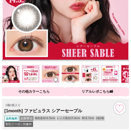
その他カラーこちら
リアルレポこちら📸
1箱2枚入り
[1month] ファビュラス シアーセーブル
お取寄せ
着色直径14.5mm
レンズ直径15.0mm
BC8.7mm
1箱2枚
送料無料
割引クーポン対象外