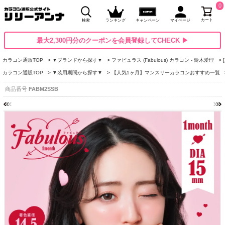
0
カート
検索
ランキング
キャンペーン
マイページ
最大2,300円分のクーポンを会員登録してCHECK ▶
カラコン通販TOP
▼ブランドから探す▼
ファビュラス (Fabulous) カラコン - 鈴木愛理
カラコン通販TOP
▼装用期間から探す▼
【人気1ヶ月】マンスリーカラコンおすすめ一覧
商品番号
FABM2SSB