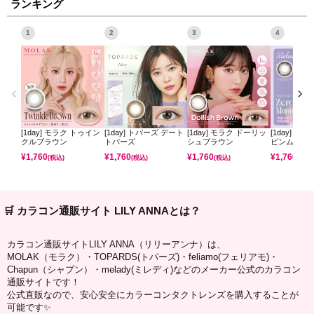
ランキング
1
2
3
4
[1day] モラク トゥイン
[1day] トパーズ デート
[1day] モラク ドーリッ
[1day] ミ
クルブラウン
トパーズ
シュブラウン
ピンムーン
¥
1,760
¥
1,760
¥
1,760
¥
1,760
(税込)
(税込)
(税込)
(税込)
🛒 カラコン通販サイト LILY ANNAとは？
カラコン通販サイトLILY ANNA（リリーアンナ）は、
MOLAK（モラク）・TOPARDS(トパーズ)・feliamo(フェリアモ)・
Chapun（シャプン）・melady(ミレディ)などのメーカー公式のカラコン
通販サイトです！
公式直販なので、安心安全にカラーコンタクトレンズを購入することが
可能です✨