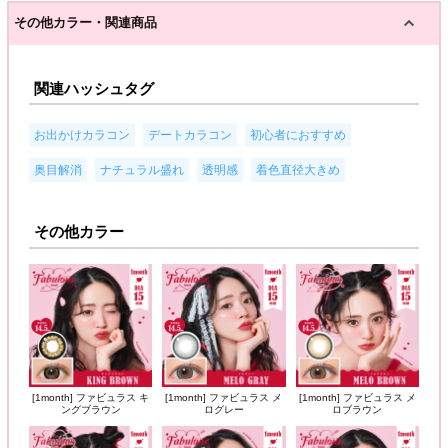
その他カラー・関連商品
関連ハッシュタグ
,
,
,
お出かけカラコン
デートカラコン
初心者におすすめ
,
,
,
奥目解消
ナチュラル盛れ
透明感
着色直径大きめ
その他カラー
[1month] ファビュラス キ
[1month] ファビュラス メ
[1month] ファビュラス メ
ングブラウン
ログレー
ロブラウン