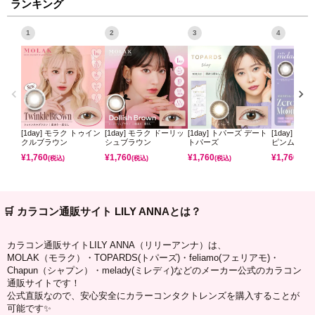
ランキング
1
2
3
4
[1day] モラク トゥイン
[1day] モラク ドーリッ
[1day] トパーズ デート
[1day] ミ
クルブラウン
シュブラウン
トパーズ
ピンムーン
¥
1,760
¥
1,760
¥
1,760
¥
1,760
(税込)
(税込)
(税込)
(税込)
🛒 カラコン通販サイト LILY ANNAとは？
カラコン通販サイトLILY ANNA（リリーアンナ）は、
MOLAK（モラク）・TOPARDS(トパーズ)・feliamo(フェリアモ)・
Chapun（シャプン）・melady(ミレディ)などのメーカー公式のカラコン
通販サイトです！
公式直販なので、安心安全にカラーコンタクトレンズを購入することが
可能です✨