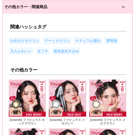
その他カラー・関連商品
関連ハッシュタグ
,
,
,
,
お出かけカラコン
デートカラコン
ナチュラル盛れ
透明感
,
,
大人かわいい
太フチ
着色直径大きめ
その他カラー
[1month] ファビュラス キ
[1month] ファビュラス メ
[1month] ファビュラス メ
ングブラウン
ログレー
ロブラウン