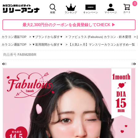
0
カート
検索
ランキング
キャンペーン
マイページ
最大2,300円分のクーポンを会員登録してCHECK ▶
カラコン通販TOP
▼ブランドから探す▼
ファビュラス (Fabulous) カラコン - 鈴木愛理
カラコン通販TOP
▼装用期間から探す▼
【人気1ヶ月】マンスリーカラコンおすすめ一覧
商品番号
FABM2BBR