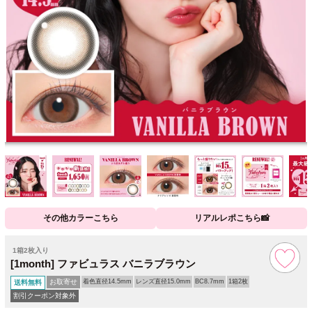
その他カラーこちら
リアルレポこちら📸
1箱2枚入り
[1month] ファビュラス バニラブラウン
お取寄せ
着色直径14.5mm
レンズ直径15.0mm
BC8.7mm
1箱2枚
送料無料
割引クーポン対象外