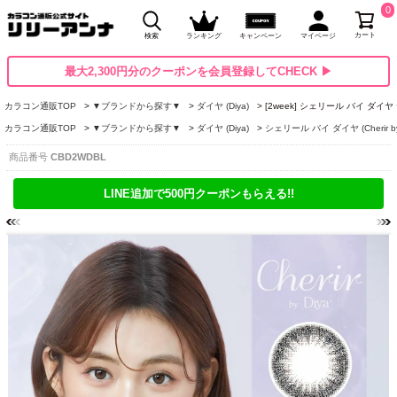
0
カート
検索
ランキング
キャンペーン
マイページ
最大2,300円分のクーポンを会員登録してCHECK ▶
カラコン通販TOP
▼ブランドから探す▼
ダイヤ (Diya)
[2week] シェリール バイ ダ
カラコン通販TOP
▼ブランドから探す▼
ダイヤ (Diya)
シェリール バイ ダイヤ (Cherir b
商品番号
CBD2WDBL
LINE追加で500円クーポンもらえる!!