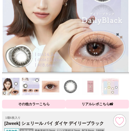
その他カラーこちら
リアルレポこちら📸
1箱6枚入り
[2week] シェリール バイ ダイヤ デイリーブラック
お取寄せ
着色直径13.0mm
レンズ直径14.2mm
BC8.6mm
1箱6枚