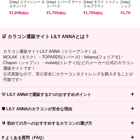
[1day] コファンシー モ
[1day] トパーズ デート
[1day] モラク トゥイン
[1day] モ
ルテンパフ
トパーズ
クルブラウン
シュブラウ
¥
1,848
¥
1,760
¥
1,760
¥
1,760
(税込)
(税込)
(税込)
(税込)
🛒 カラコン通販サイト LILY ANNAとは？
カラコン通販サイトLILY ANNA（リリーアンナ）は、
MOLAK（モラク）・TOPARDS(トパーズ)・feliamo(フェリアモ)・
Chapun（シャプン）・melady(ミレディ)などのメーカー公式のカラコン
通販サイトです！
公式直販なので、安心安全にカラーコンタクトレンズを購入することが
可能です✨
💡 LILY ANNAで通販する3つのおすすめポイント
🛡️ LILY ANNAのカラコンが安全な理由
🔰 初めての方へのおすすめするカラコンの選び方
❓ よくある質問（FAQ）