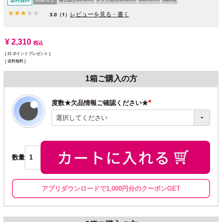
送料無料
レビューを見る・書く
3.0
（1）
¥
2,310
税込
[
21
ポイントプレゼント ]
送料無料
1箱ご購入の方
度数★欠品情報ご確認ください★
(必
須)
数量
アプリダウンロードで1,000円分のクーポンGET