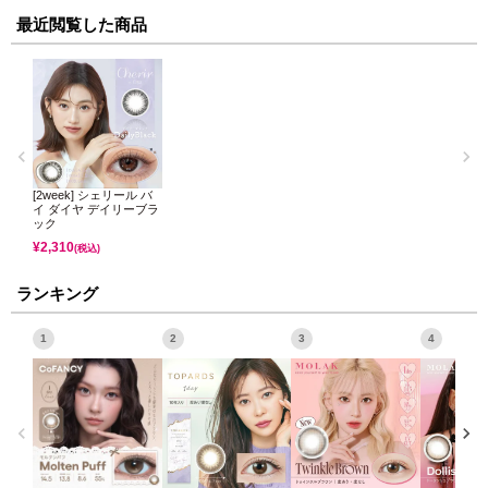
最近閲覧した商品
[2week] シェリール バ
イ ダイヤ デイリーブラ
ック
¥
2,310
(税込)
ランキング
1
2
3
4