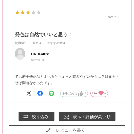
2025.5.1
発色は自然でいいと思う！
使用感
:3
発色
:4
おすすめ度
:3
no name
年代:
30代
でも若干他商品と比べるとちょっと乾きやすいかも…？目薬をさ
せば問題なかったです。
参考になった
0
Like!
0
絞り込み
表示：評価が高い順
レビューを書く