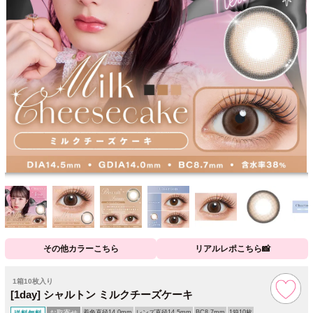
その他カラーこちら
リアルレポこちら📸
1箱10枚入り
[1day] シャルトン ミルクチーズケーキ
お取寄せ
着色直径14.0mm
レンズ直径14.5mm
BC8.7mm
1箱10枚