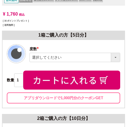
送料無料
¥
1,760
税込
[
16
ポイントプレゼント ]
送料無料
1箱ご購入の方【5日分】
度数
(必
須)
数量
アプリダウンロードで1,000円分のクーポンGET
2箱ご購入の方【10日分】