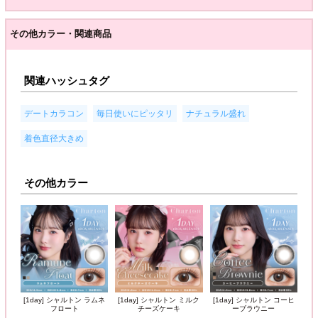
その他カラー・関連商品
関連ハッシュタグ
,
,
,
デートカラコン
毎日使いにピッタリ
ナチュラル盛れ
着色直径大きめ
その他カラー
[1day] シャルトン ラムネ
[1day] シャルトン ミルク
[1day] シャルトン コーヒ
フロート
チーズケーキ
ーブラウニー