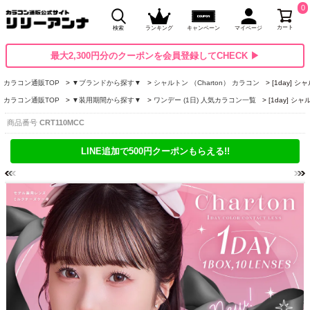
0
カート
検索
ランキング
キャンペーン
マイページ
最大2,300円分のクーポンを会員登録してCHECK ▶
カラコン通販TOP
▼ブランドから探す▼
シャルトン （Charton） カラコン
[1day]
カラコン通販TOP
▼装用期間から探す▼
ワンデー (1日) 人気カラコン一覧
[1day] 
商品番号
CRT110MCC
LINE追加で500円クーポンもらえる!!