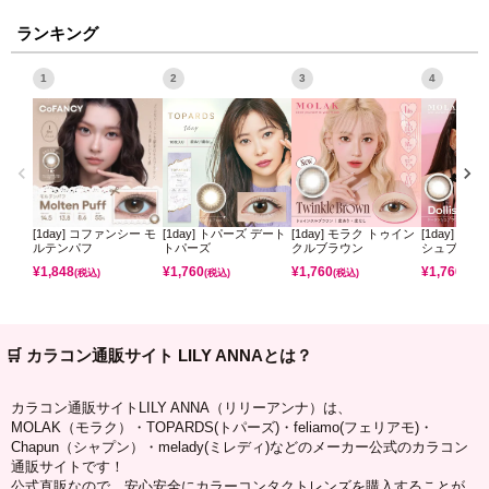
ランキング
1
2
3
4
[1day] コファンシー モ
[1day] トパーズ デート
[1day] モラク トゥイン
[1day] モ
ルテンパフ
トパーズ
クルブラウン
シュブラウ
¥
1,848
¥
1,760
¥
1,760
¥
1,760
(税込)
(税込)
(税込)
(税込)
🛒 カラコン通販サイト LILY ANNAとは？
カラコン通販サイトLILY ANNA（リリーアンナ）は、
MOLAK（モラク）・TOPARDS(トパーズ)・feliamo(フェリアモ)・
Chapun（シャプン）・melady(ミレディ)などのメーカー公式のカラコン
通販サイトです！
公式直販なので、安心安全にカラーコンタクトレンズを購入することが