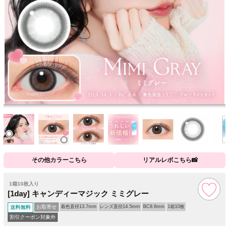
その他カラーこちら
リアルレポこちら📸
1箱10枚入り
[1day] キャンディーマジック ミミグレー
お取寄せ
着色直径13.7mm
レンズ直径14.5mm
BC8.6mm
1箱10枚
送料無料
割引クーポン対象外