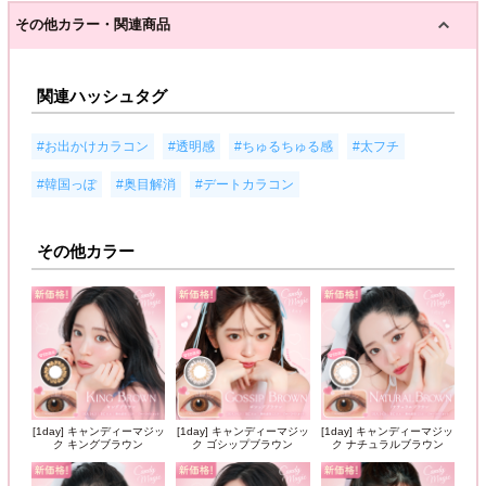
その他カラー・関連商品
関連ハッシュタグ
,
,
,
,
#お出かけカラコン
#透明感
#ちゅるちゅる感
#太フチ
,
,
#韓国っぽ
#奥目解消
#デートカラコン
その他カラー
[1day] キャンディーマジッ
[1day] キャンディーマジッ
[1day] キャンディーマジッ
ク キングブラウン
ク ゴシップブラウン
ク ナチュラルブラウン