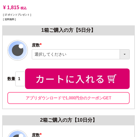
¥
1,815
税込
[
17
ポイントプレゼント ]
送料無料
1箱ご購入の方【5日分】
度数
(必
須)
数量
アプリダウンロードで1,000円分のクーポンGET
2箱ご購入の方【10日分】
度数