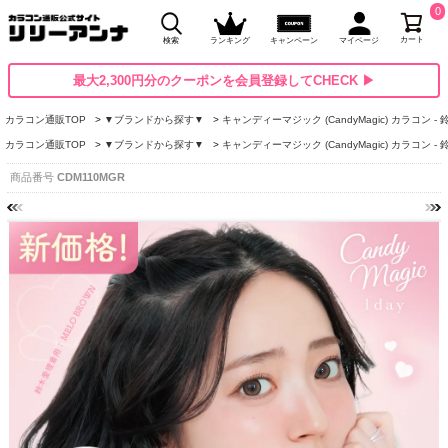
0
カート
検索
ランキング
キャンペーン
マイページ
最大2,300円分のクーポンを会員登録してCHECK ▶
カラコン通販TOP
▼ブランドから探す▼
キャンディーマジック (CandyMagic) カラコン -
カラコン通販TOP
▼ブランドから探す▼
キャンディーマジック (CandyMagic) カラコン -
商品番号
CDM110MGR