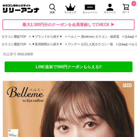
0
カート
検索
ランキング
キャンペーン
マイページ
最大2,300円分のクーポンを会員登録してCHECK ▶
カラコン通販TOP
▼ブランドから探す▼
ベルミー (Belleme) カラコン - 福原遥
[1day
カラコン通販TOP
▼装用期間から探す▼
ワンデー (1日) 人気カラコン一覧
[1day] ベ
商品番号
BM130BB
LINE追加で500円クーポンもらえる!!