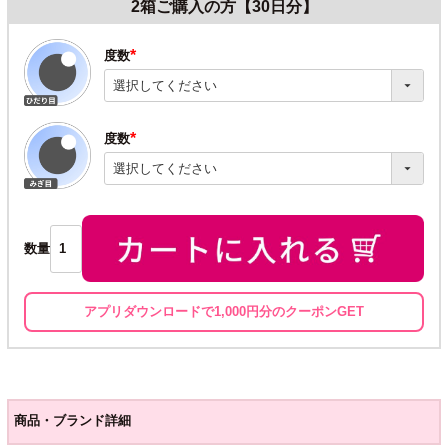
2箱ご購入の方【30日分】
度数
(必
須)
度数
(必
須)
数量
アプリダウンロードで1,000円分のクーポンGET
商品・ブランド詳細