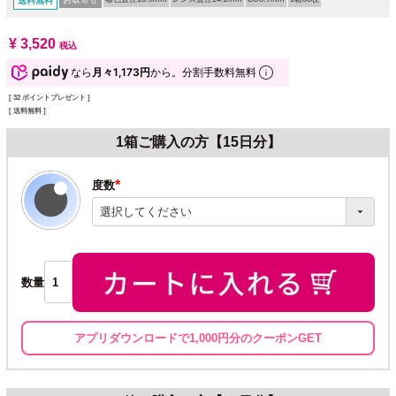
送料無料
¥
3,520
税込
なら
月々1,173円
から。分割手数料無料
[
32
ポイントプレゼント ]
送料無料
1箱ご購入の方【15日分】
度数
(必
須)
数量
アプリダウンロードで1,000円分のクーポンGET