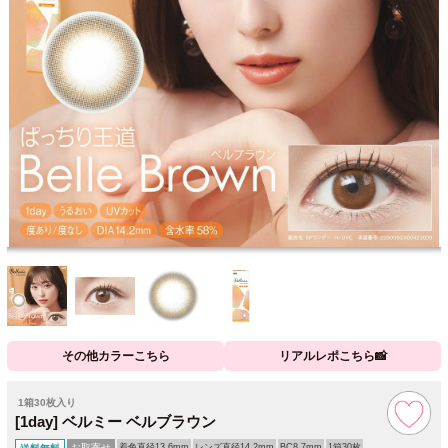
その他カラーこちら
リアルレポこちら📸
1箱30枚入り
[1day] ベルミー ベルブラウン
お取寄せ
着色直径13.6mm
レンズ直径14.2mm
BC8.7mm
1箱30枚