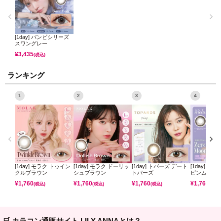
[1day] バンビシリーズ
スワングレー
¥
3,435
(税込)
ランキング
1
2
3
4
[1day] モラク トゥイン
[1day] モラク ドーリッ
[1day] トパーズ デート
[1day] ミ
クルブラウン
シュブラウン
トパーズ
ピンムーン
¥
1,760
¥
1,760
¥
1,760
¥
1,760
(税込)
(税込)
(税込)
(税込)
🛒 カラコン通販サイト LILY ANNAとは？