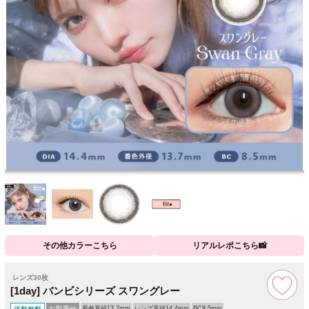
その他カラーこちら
リアルレポこちら📸
レンズ30枚
[1day] バンビシリーズ スワングレー
お取寄せ
着色直径13.7mm
レンズ直径14.4mm
BC8.5mm