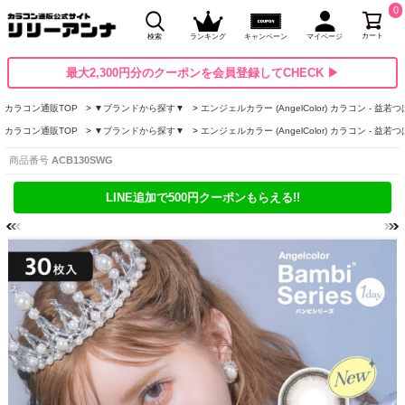
0
カート
検索
ランキング
キャンペーン
マイページ
最大2,300円分のクーポンを会員登録してCHECK ▶
カラコン通販TOP
▼ブランドから探す▼
エンジェルカラー (AngelColor) カラコン - 益若
カラコン通販TOP
▼ブランドから探す▼
エンジェルカラー (AngelColor) カラコン - 益若
商品番号
ACB130SWG
LINE追加で500円クーポンもらえる!!