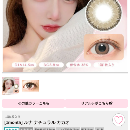
その他カラーこちら
リアルレポこちら📸
1箱1枚入り
[1month] ルナ ナチュラル カカオ
お取寄せ
着色直径13.8mm
レンズ直径14.5mm
BC8.8mm
1箱1枚