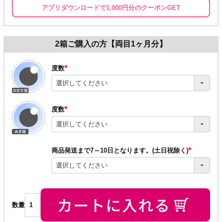
アプリダウンロードで1,000円分のクーポンGET
2箱ご購入の方【両目1ヶ月分】
度数
(必
須)
度数
(必
須)
商品発送まで7～10日となります。(土日祝除く)
(必
須)
数量