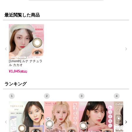
最近閲覧した商品
[1month] ルナ ナチュラ
ル カカオ
¥
1,045
(税込)
ランキング
1
2
3
4