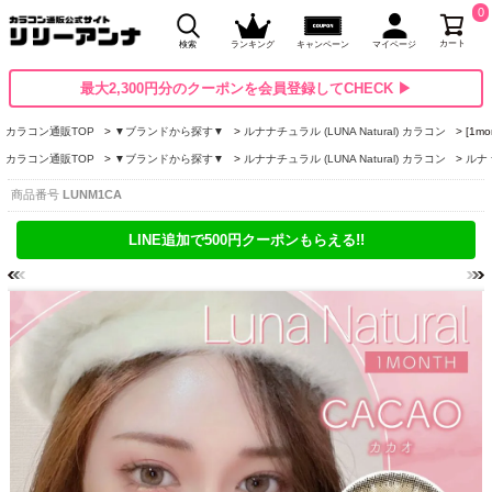
0
カート
検索
ランキング
キャンペーン
マイページ
最大2,300円分のクーポンを会員登録してCHECK ▶
カラコン通販TOP
▼ブランドから探す▼
ルナナチュラル (LUNA Natural) カラコン
[1m
カラコン通販TOP
▼ブランドから探す▼
ルナナチュラル (LUNA Natural) カラコン
ルナ 
商品番号
LUNM1CA
LINE追加で500円クーポンもらえる!!