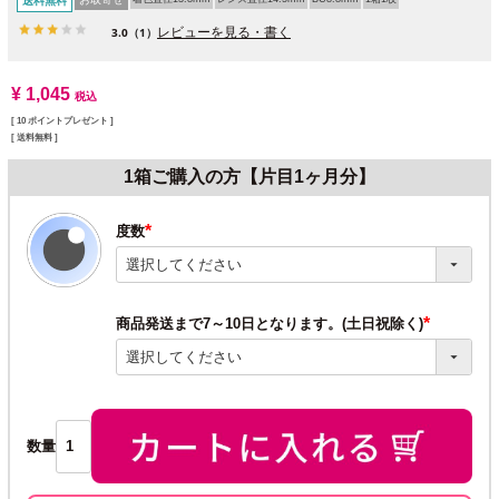
送料無料
レビューを見る・書く
3.0
（1）
¥
1,045
税込
[
10
ポイントプレゼント ]
送料無料
1箱ご購入の方【片目1ヶ月分】
度数
(必
須)
商品発送まで7～10日となります。(土日祝除く)
(必
須)
数量