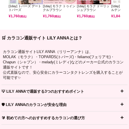
[1day] トパーズ デート
[1day] モラク トゥイン
[1day] モラク ドーリッ
[1day] コ
トパーズ
クルブラウン
シュブラウン
ルテンパフ
¥
1,760
¥
1,760
¥
1,760
¥
1,848
(税込)
(税込)
(税込)
(税込)
🛒 カラコン通販サイト LILY ANNAとは？
カラコン通販サイトLILY ANNA（リリーアンナ）は、
MOLAK（モラク）・TOPARDS(トパーズ)・feliamo(フェリアモ)・
Chapun（シャプン）・melady(ミレディ)などのメーカー公式のカラコン
通販サイトです！
公式直販なので、安心安全にカラーコンタクトレンズを購入することが
可能です✨
💡 LILY ANNAで通販する3つのおすすめポイント
🛡️ LILY ANNAのカラコンが安全な理由
🔰 初めての方へのおすすめするカラコンの選び方