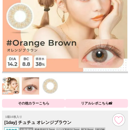
その他カラーこちら
リアルレポこちら📸
1箱10枚入り
[1day] チュチュ オレンジブラウン
お取寄せ
着色直径13.2mm
レンズ直径14.2mm
BC8.8mm
1箱10枚