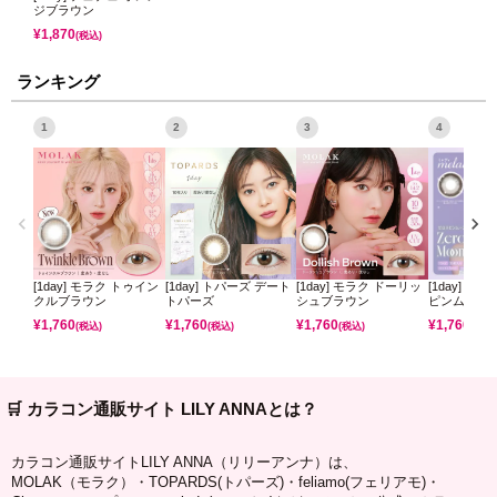
ジブラウン
¥
1,870
(税込)
ランキング
1
2
3
4
[1day] モラク トゥイン
[1day] トパーズ デート
[1day] モラク ドーリッ
[1day] ミ
クルブラウン
トパーズ
シュブラウン
ピンムーン
¥
1,760
¥
1,760
¥
1,760
¥
1,760
(税込)
(税込)
(税込)
(税込)
🛒 カラコン通販サイト LILY ANNAとは？
カラコン通販サイトLILY ANNA（リリーアンナ）は、
MOLAK（モラク）・TOPARDS(トパーズ)・feliamo(フェリアモ)・