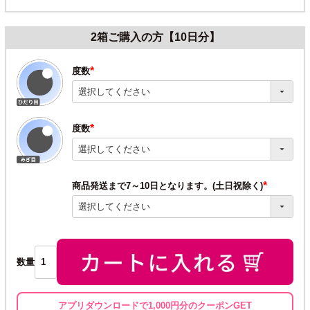
2箱ご購入の方【10日分】
度数
(必
須)
度数
(必
須)
商品発送まで7～10日となります。(土日祝除く)
(必
須)
数量
アプリダウンロードで1,000円分のクーポンGET