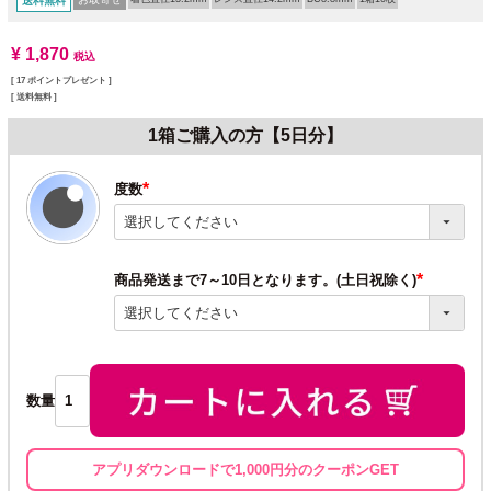
送料無料
¥
1,870
税込
[
17
ポイントプレゼント ]
送料無料
1箱ご購入の方【5日分】
度数
(必
須)
商品発送まで7～10日となります。(土日祝除く)
(必
須)
数量
アプリダウンロードで1,000円分のクーポンGET