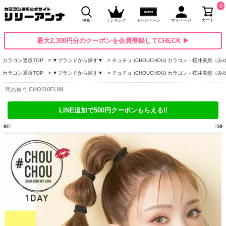
0
カート
検索
ランキング
キャンペーン
マイページ
最大2,300円分のクーポンを会員登録してCHECK ▶
カラコン通販TOP
▼ブランドから探す▼
チュチュ (CHOUCHOU) カラコン - 桜井美悠（
カラコン通販TOP
▼ブランドから探す▼
チュチュ (CHOUCHOU) カラコン - 桜井美悠（
商品番号
CHO110FLIM
LINE追加で500円クーポンもらえる!!