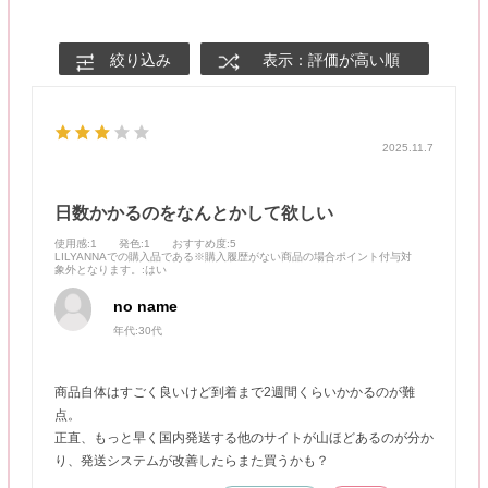
絞り込み
表示：評価が高い順
2025.11.7
日数かかるのをなんとかして欲しい
使用感
:1
発色
:1
おすすめ度
:5
LILYANNAでの購入品である※購入履歴がない商品の場合ポイント付与対
象外となります。
:はい
no name
年代:
30代
商品自体はすごく良いけど到着まで2週間くらいかかるのが難
点。
正直、もっと早く国内発送する他のサイトが山ほどあるのが分か
り、発送システムが改善したらまた買うかも？