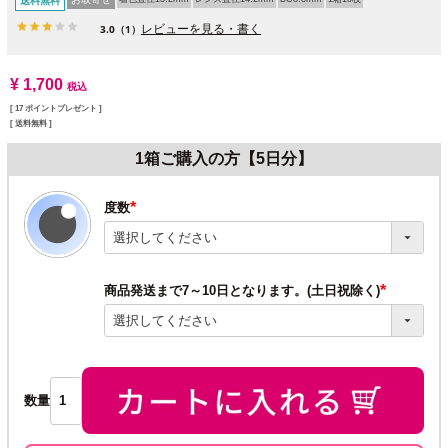
送料無料
レビューを見る・書く
3.0
（1）
¥
1,700
税込
[
17
ポイントプレゼント ]
送料無料
1箱ご購入の方【5日分】
度数
(必
須)
商品発送まで7～10日となります。(土日祝除く)
(必
須)
数量