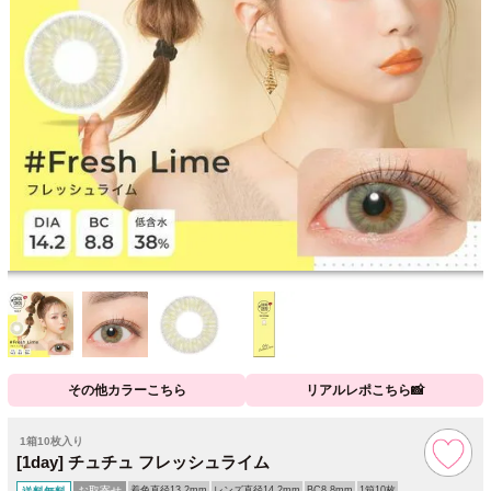
その他カラーこちら
リアルレポこちら📸
1箱10枚入り
[1day] チュチュ フレッシュライム
お取寄せ
着色直径13.2mm
レンズ直径14.2mm
BC8.8mm
1箱10枚