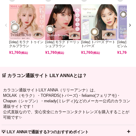
[1day] モラク トゥイン
[1day] モラク ドーリッ
[1day] トパーズ デート
[1day] ミ
クルブラウン
シュブラウン
トパーズ
ピンムーン
¥
1,760
¥
1,760
¥
1,760
¥
1,760
(税込)
(税込)
(税込)
(税込)
🛒 カラコン通販サイト LILY ANNAとは？
カラコン通販サイトLILY ANNA（リリーアンナ）は、
MOLAK（モラク）・TOPARDS(トパーズ)・feliamo(フェリアモ)・
Chapun（シャプン）・melady(ミレディ)などのメーカー公式のカラコン
通販サイトです！
公式直販なので、安心安全にカラーコンタクトレンズを購入することが
可能です✨
💡 LILY ANNAで通販する3つのおすすめポイント