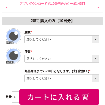
アプリダウンロードで1,000円分のクーポンGET
2箱ご購入の方【10日分】
度数
(必
須)
度数
(必
須)
商品発送まで7～10日となります。(土日祝除く)
(必
須)
数量