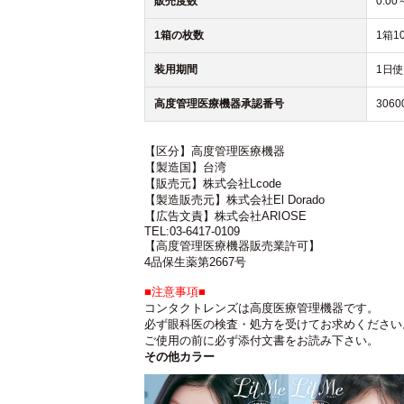
販売度数
0.00
1箱の枚数
1箱1
装用期間
1日
高度管理医療機器承認番号
3060
【区分】高度管理医療機器
【製造国】台湾
【販売元】株式会社Lcode
【製造販売元】株式会社El Dorado
【広告文責】株式会社ARIOSE
TEL:03-6417-0109
【高度管理医療機器販売業許可】
4品保生薬第2667号
■注意事項■
コンタクトレンズは高度医療管理機器です。
必ず眼科医の検査・処方を受けてお求めください
ご使用の前に必ず添付文書をお読み下さい。
その他カラー