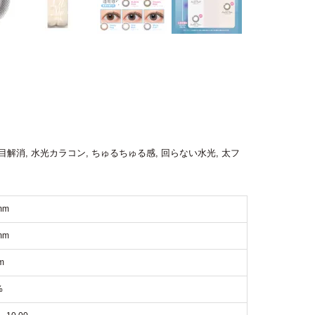
目解消
,
水光カラコン
,
ちゅるちゅる感
,
回らない水光
,
太フ
mm
mm
m
%