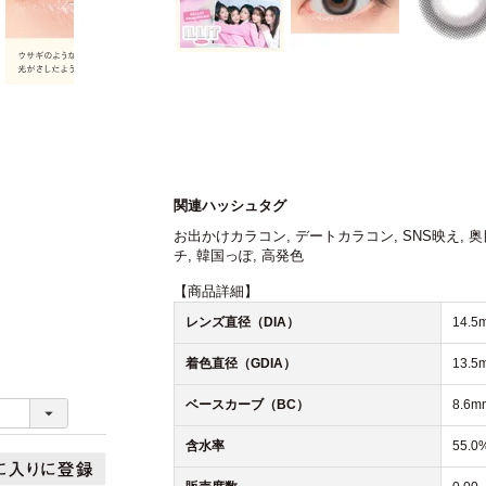
関連ハッシュタグ
お出かけカラコン
,
デートカラコン
,
SNS映え
,
奥
チ
,
韓国っぽ
,
高発色
【商品詳細】
レンズ直径（DIA）
14.5
着色直径（GDIA）
13.5
ベースカーブ（BC）
8.6m
含水率
55.0