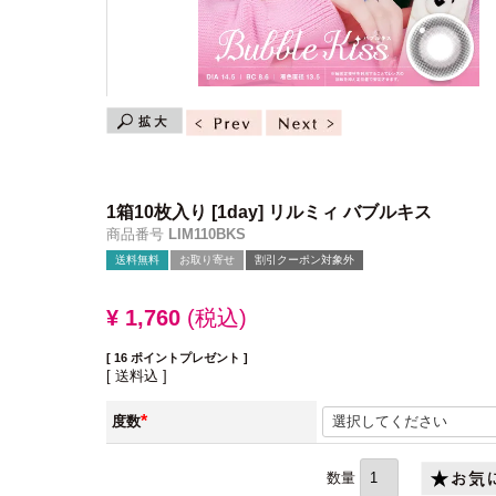
1箱10枚入り
[1day] リルミィ バブルキス
商品番号
LIM110BKS
送料無料
お取り寄せ
割引クーポン対象外
¥
1,760
税込
[
16
ポイントプレゼント ]
送料込
度数
(必
須)