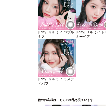
[1day] リルミィ バブル
[1day] リルミィ 
キス
ミーベア
[1day] リルミィ ミステ
ィパフ
他のお客様はこちらの商品も見ています