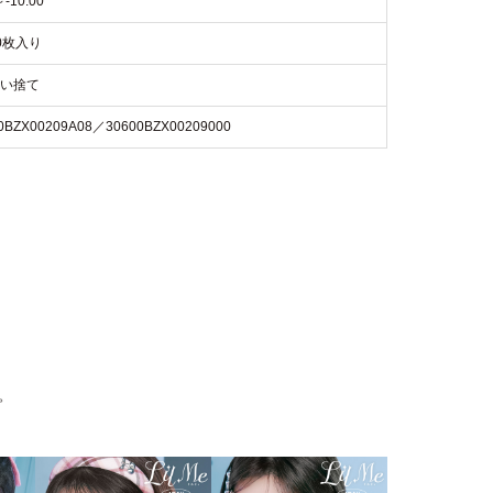
～-10.00
0枚入り
使い捨て
0BZX00209A08／30600BZX00209000
。