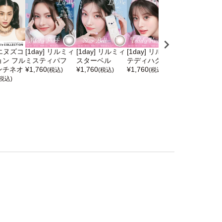
] エヌズコ
[1day] リルミィ
[1day] リルミィ
[1day] リルミィ
[1day] リル
ン フル
ミスティパフ
スターベル
テディハグ
ドリーミーベ
ンチネオ
¥
1,760
¥
1,760
¥
1,760
¥
1,760
(税込)
(税込)
(税込)
(税込)
(税込)