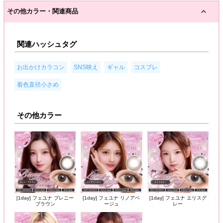
その他カラー・関連商品
関連ハッシュタグ
,
,
,
,
お出かけカラコン
SNS映え
ギャル
コスプレ
着色直径小さめ
その他カラー
[1day] フェユナ ブレニー
[1day] フェユナ リノアベ
[1day] フェユナ エリスグ
ブラウン
ージュ
レー