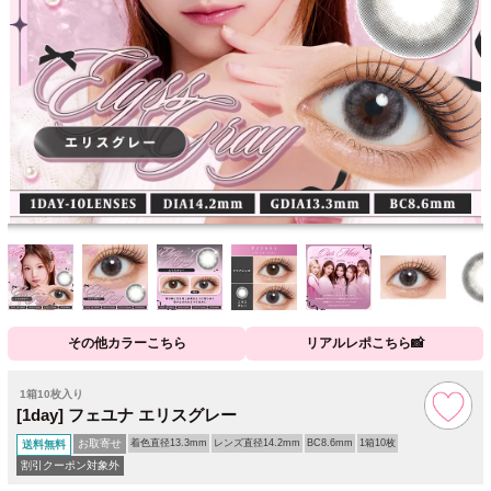
その他カラーこちら
リアルレポこちら📸
1箱10枚入り
[1day] フェユナ エリスグレー
お取寄せ
着色直径13.3mm
レンズ直径14.2mm
BC8.6mm
1箱10枚
送料無料
割引クーポン対象外