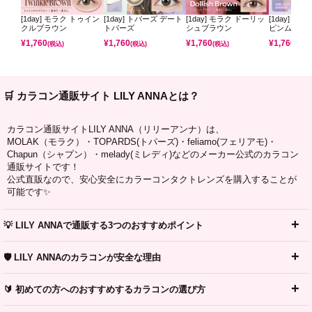
[1day] モラク トゥイン
[1day] トパーズ デート
[1day] モラク ドーリッ
[1day] ミ
クルブラウン
トパーズ
シュブラウン
ピンムーン
¥
1,760
¥
1,760
¥
1,760
¥
1,760
(税込)
(税込)
(税込)
(税込)
🛒 カラコン通販サイト LILY ANNAとは？
カラコン通販サイトLILY ANNA（リリーアンナ）は、
MOLAK（モラク）・TOPARDS(トパーズ)・feliamo(フェリアモ)・
Chapun（シャプン）・melady(ミレディ)などのメーカー公式のカラコン
通販サイトです！
公式直販なので、安心安全にカラーコンタクトレンズを購入することが
可能です✨
💡 LILY ANNAで通販する3つのおすすめポイント
🛡️ LILY ANNAのカラコンが安全な理由
🔰 初めての方へのおすすめするカラコンの選び方