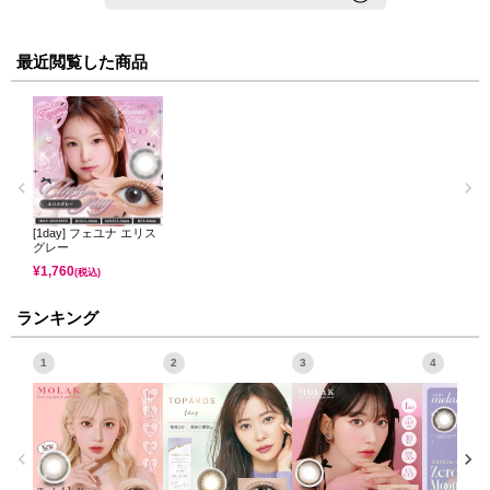
最近閲覧した商品
[1day] フェユナ エリス
グレー
¥
1,760
(税込)
ランキング
1
2
3
4