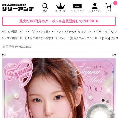
0
カート
検索
ランキング
キャンペーン
マイページ
最大2,300円分のクーポンを会員登録してCHECK ▶
カラコン通販TOP
▼ブランドから探す▼
フェユナ(Feyuna) カラコン - HITGS
[1day
カラコン通販TOP
▼装用期間から探す▼
ワンデー (1日) 人気カラコン一覧
[1day] フ
商品番号
FYN110ESG