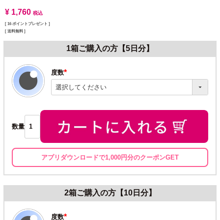
¥
1,760
税込
[
16
ポイントプレゼント ]
送料無料
1箱ご購入の方【5日分】
度数
(必
須)
数量
アプリダウンロードで1,000円分のクーポンGET
2箱ご購入の方【10日分】
度数