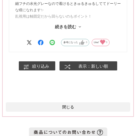
細フチの水光グレーなので着けるときゅるきゅるしててドーリー
な瞳になれます✨
乱視用は軸固定だから回らないのもポイント！
続きを読む
茶目なのでグレーのカラコンはあまり似合わないのですが、同じ
モラクのダズルグレーより馴染んで使いやすいのでお気に入りで
す🩶
参考になった
0
Like!
0
絞り込み
表示：新しい順
閉じる