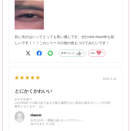
目に光がはいってとっても良い感じです。ぜひone mounthも欲
しいです！！！このシリーズの他の色もつけてみたいです！
参考になった
0
Like!
0
2026.3.11
とにかくかわいい
おすすめ度
:5
LILYANNAでの購入品である※購入履歴がない商品の場合ポイント付与対
象外となります。
:はい
riwon
年代:
10代
裸眼の色:
ダークブラウン
目の大きさ:
デカ目