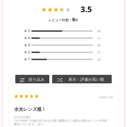
3.5
8
レビュー件数：
件
★
5
(4)
★
4
(1)
★
3
(0)
★
2
(1)
★
1
(2)
絞り込み
表示：評価が高い順
2026.7.29
水光レンズ感！
おすすめ度
:5
LILYANNAでの購入品である※購入履歴がない商品の場合ポイント付与対
象外となります。
:はい