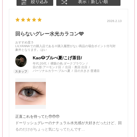
絞り込み
表示：新しい順
2026.2.13
回らないグレー水光カラコン🩵
おすすめ度
:5
LILYANNAでの購入品である※購入履歴がない商品の場合ポイント付与対
象外となります。
:はい
Kao🐶ブルべ夏/こげ茶目/
年代:
20代
裸眼の色:
ダークブラウン
目の形:
アーモンド目
出目・奥目:
出目
パーソナルカラー:
ブルべ夏
目の大きさ:
普通目
正直これを待ってた🥹🥹🥹
ドーリッシュグレーのナチュラル水光感が大好きだったけど、回
るのだけがちょっと気になってたんです…
でも乱視カラコンならプリズムバラスト構造だから回らないの