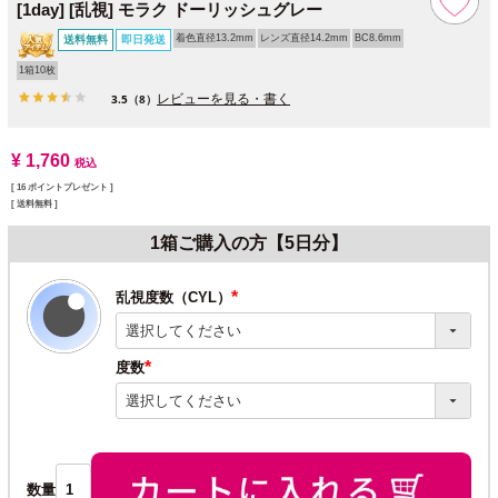
[1day] [乱視] モラク ドーリッシュグレー
着色直径13.2mm
レンズ直径14.2mm
BC8.6mm
送料無料
即日発送
1箱10枚
レビューを見る・書く
3.5
（8）
¥
1,760
税込
[
16
ポイントプレゼント ]
送料無料
1箱ご購入の方【5日分】
乱視度数（CYL）
(必
須)
度数
(必
須)
数量