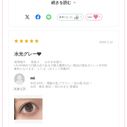
続きを読む
で、ずっと可愛い状態が維持できます🫧
近視用よりも少し発色もいい気がしてツヤ感MAXです✨
参考になった
1
Like!
0
2026.2.12
水光グレー🩶
使用感
:5
発色
:5
おすすめ度
:5
LILYANNAでの購入品である※購入履歴がない商品の場合ポイント付与対
象外となります。
:いいえ（ポイント対象外）
mi
年代:
30代
裸眼の色:
ブラウン
目の形:
丸目
出目・奥目:
奥目
目の大きさ:
普通目