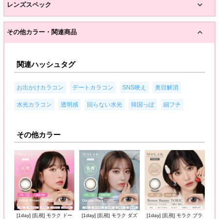
レンズスペック
その他カラー・関連商品
関連ハッシュタグ
,
,
,
,
お出かけカラコン
デートカラコン
SNS映え
奥目解消
,
,
,
,
水光カラコン
透明感
回らない水光
韓国っぽ
細フチ
その他カラー
[1day] [乱視] モラク ドー
[1day] [乱視] モラク ダズ
[1day] [乱視] モラク ブラ