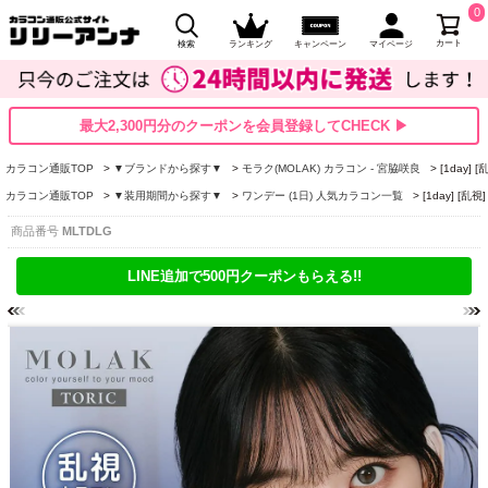
0
カート
検索
ランキング
キャンペーン
マイページ
最大2,300円分のクーポンを会員登録してCHECK ▶
カラコン通販TOP
▼ブランドから探す▼
モラク(MOLAK) カラコン - 宮脇咲良
[1day
カラコン通販TOP
▼装用期間から探す▼
ワンデー (1日) 人気カラコン一覧
[1day] [
商品番号
MLTDLG
LINE追加で500円クーポンもらえる!!