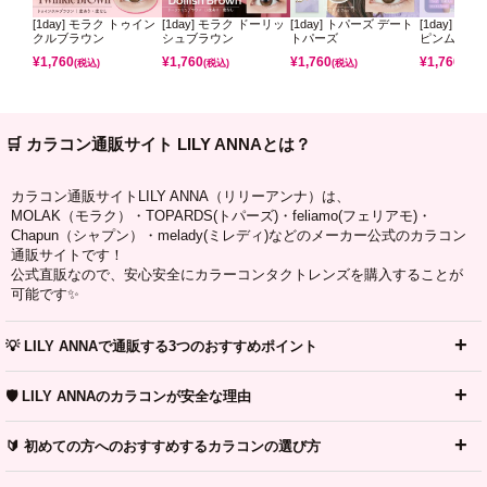
[1day] モラク トゥイン
[1day] モラク ドーリッ
[1day] トパーズ デート
[1day] ミ
クルブラウン
シュブラウン
トパーズ
ピンムーン
¥
1,760
¥
1,760
¥
1,760
¥
1,760
(税込)
(税込)
(税込)
(税込)
🛒 カラコン通販サイト LILY ANNAとは？
カラコン通販サイトLILY ANNA（リリーアンナ）は、
MOLAK（モラク）・TOPARDS(トパーズ)・feliamo(フェリアモ)・
Chapun（シャプン）・melady(ミレディ)などのメーカー公式のカラコン
通販サイトです！
公式直販なので、安心安全にカラーコンタクトレンズを購入することが
可能です✨
💡 LILY ANNAで通販する3つのおすすめポイント
🛡️ LILY ANNAのカラコンが安全な理由
🔰 初めての方へのおすすめするカラコンの選び方