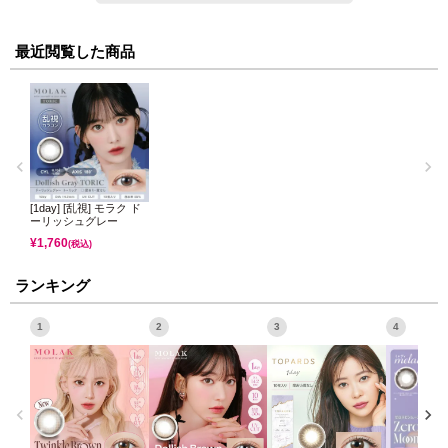
最近閲覧した商品
[1day] [乱視] モラク ド
ーリッシュグレー
¥
1,760
(税込)
ランキング
1
2
3
4