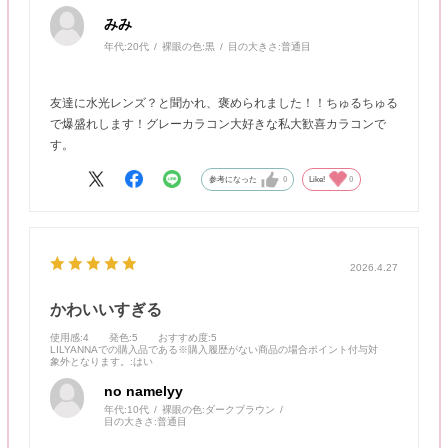
みみ
年代:
20代
裸眼の色:
黒
目の大きさ:
普通目
友達に水光レンズ？と聞かれ、褒められました！！ちゅるちゅる
で爆盛れします！グレーカラコン大好きな私大歓喜カラコンで
す。
参考になった
0
Like!
0
2026.4.27
かわいいすぎる
使用感
:4
発色
:5
おすすめ度
:5
LILYANNAでの購入品である※購入履歴がない商品の場合ポイント付与対
象外となります。
:はい
no namelyy
年代:
10代
裸眼の色:
ダークブラウン
目の大きさ:
普通目