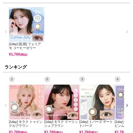
[1day] [乱視] フェリア
モ コーヒーゼリー
¥
1,760
(税込)
ランキング
1
2
3
4
[1day] モラク トゥイン
[1day] モラク ドーリッ
[1day] トパーズ デート
[1day] ミ
クルブラウン
シュブラウン
トパーズ
ピンムーン
¥
1,760
¥
1,760
¥
1,760
¥
1,760
(税込)
(税込)
(税込)
(税込)