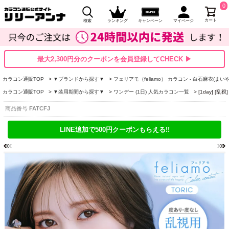
0
カート
検索
ランキング
キャンペーン
マイページ
最大2,300円分のクーポンを会員登録してCHECK ▶
カラコン通販TOP
▼ブランドから探す▼
フェリアモ（feliamo） カラコン - 白石麻衣(まいや
カラコン通販TOP
▼装用期間から探す▼
ワンデー (1日) 人気カラコン一覧
[1day] [
商品番号
FATCFJ
LINE追加で500円クーポンもらえる!!