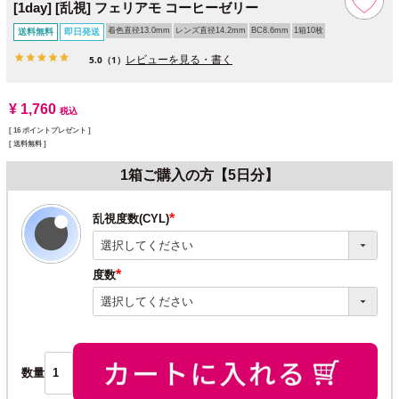
[1day] [乱視] フェリアモ コーヒーゼリー
着色直径13.0mm
レンズ直径14.2mm
BC8.6mm
1箱10枚
送料無料
即日発送
レビューを見る・書く
5.0
（1）
¥
1,760
税込
[
16
ポイントプレゼント ]
送料無料
1箱ご購入の方【5日分】
乱視度数(CYL)
(必
須)
度数
(必
須)
数量