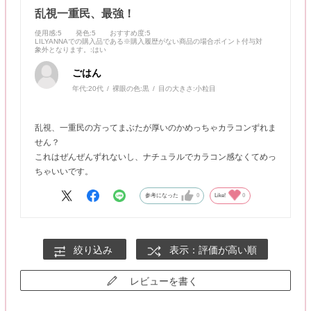
乱視一重民、最強！
使用感
:5
発色
:5
おすすめ度
:5
LILYANNAでの購入品である※購入履歴がない商品の場合ポイント付与対
象外となります。
:はい
ごはん
年代:
20代
裸眼の色:
黒
目の大きさ:
小粒目
乱視、一重民の方ってまぶたが厚いのかめっちゃカラコンずれま
せん？
これはぜんぜんずれないし、ナチュラルでカラコン感なくてめっ
ちゃいいです。
参考になった
0
Like!
0
絞り込み
表示：評価が高い順
レビューを書く