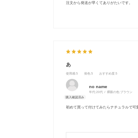
注文から発送が早くてありがたいです。
あ
使用感
:5
発色
:5
おすすめ度
:5
no name
年代:
20代
裸眼の色:
ブラウン
初めて買って付けてみたらナチュラルで可