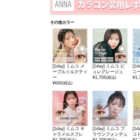
その他カラー
[1day] ミムコ メ
[1day] ミムコ ピ
[1
ープルミルクティ
ュレグレージュ
ニ
ー
¥
1,705
¥
1,
(税込)
¥
660
(税込)
[1day] ミムコ キ
[1day] ミムコ ブ
[1
ャラメルスフレ
ラウンフォンデュ
コ
¥
1,705
¥
1,705
¥
1,
(税込)
(税込)