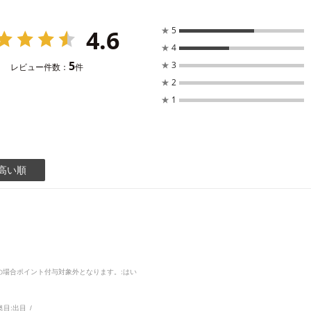
4.6
★
5
★
4
5
★
3
レビュー件数：
件
★
2
★
1
高い順
品の場合ポイント付与対象外となります。
:はい
奥目:
出目