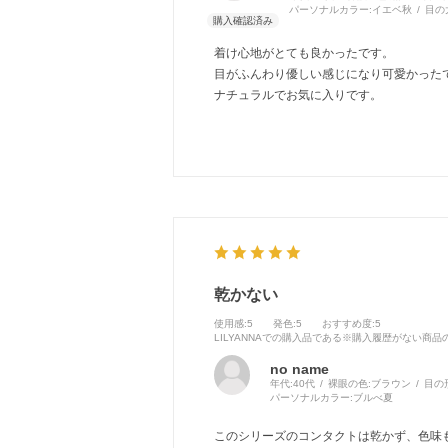
パーソナルカラー:
イエベ秋
目の
着け心地がとても良かったです。
目がふんわり優しい感じになり可愛かった
ナチュラルでお気に入りです。
乾かない
使用感
:5
発色
:5
おすすめ度
:5
LILYANNAでの購入品である※購入履歴がない商
no name
年代:
40代
裸眼の色:
ブラウン
目の
パーソナルカラー:
ブルべ夏
このシリーズのコンタクトは乾かず、色味