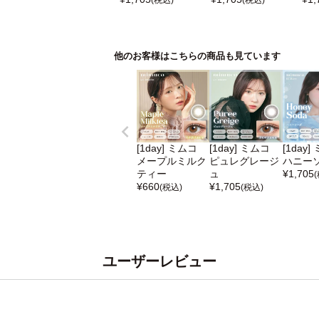
他のお客様はこちらの商品も見ています
[1day] ミムコ
[1day] ミムコ
[1day]
メープルミルク
ピュレグレージ
ハニー
ティー
ュ
¥
1,705
¥
660
¥
1,705
(税込)
(税込)
ユーザーレビュー