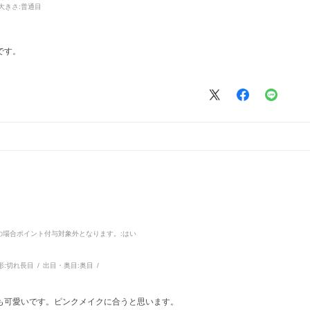
大きさ:
普通目
です。
品の場合ポイント付与対象外となります。
:はい
形:
切れ長目
出目・奥目:
奥目
も可愛いです。ピンクメイクに合うと思います。