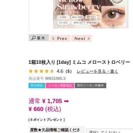
1箱10枚入り
[1day] ミムコ メローストロベリー
4.6
（5）
レビューを見る・書く
商品番号
MM110MLS
即日発送
メーカー直販商品
割引クーポン対象外
通常
¥
1,705
➡
¥
660
税込
[
6
ポイントプレゼント ]
度数★欠品情報ご確認くださ