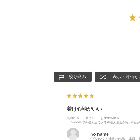
絞り込み
表示：評価が
着け心地がいい
使用感
:5
発色
:5
おすすめ度
:5
LILYANNAでの購入品である※購入履歴がない商
no name
年代:
30代
裸眼の色:
黒
出目・