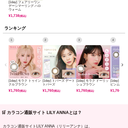
[1day] フェアリーワン
デーシマーリング ハロ
ウォーム
¥
1,738
(税込)
ランキング
1
2
3
4
[1day] モラク トゥイン
[1day] トパーズ デート
[1day] モラク ドーリッ
[1day] ミ
クルブラウン
トパーズ
シュブラウン
ピンムーン
¥
1,760
¥
1,760
¥
1,760
¥
1,760
(税込)
(税込)
(税込)
(税込)
🛒 カラコン通販サイト LILY ANNAとは？
カラコン通販サイトLILY ANNA（リリーアンナ）は、