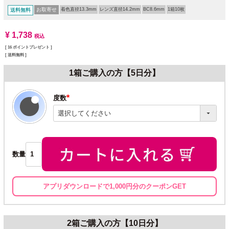
お取寄せ
着色直径13.3mm
レンズ直径14.2mm
BC8.6mm
1箱10枚
送料無料
¥
1,738
税込
[
16
ポイントプレゼント ]
送料無料
1箱ご購入の方【5日分】
度数
(必
須)
数量
アプリダウンロードで1,000円分のクーポンGET
2箱ご購入の方【10日分】