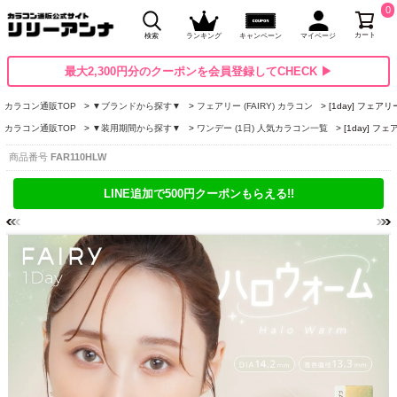
0
カート
検索
ランキング
キャンペーン
マイページ
最大2,300円分のクーポンを会員登録してCHECK ▶
カラコン通販TOP
▼ブランドから探す▼
フェアリー (FAIRY) カラコン
[1day] フェ
カラコン通販TOP
▼装用期間から探す▼
ワンデー (1日) 人気カラコン一覧
[1day] 
商品番号
FAR110HLW
LINE追加で500円クーポンもらえる!!