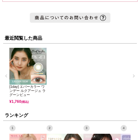
最近閲覧した商品
[1day] エバーカラー ワ
ンデー ルクアージュ ラ
グーンビュー
¥
1,760
(税込)
ランキング
1
2
3
4