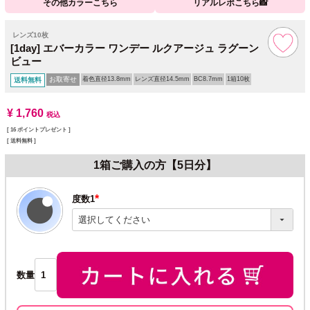
その他カラーこちら
リアルレポこちら📸
レンズ10枚
[1day] エバーカラー ワンデー ルクアージュ ラグーン
ビュー
お取寄せ
着色直径13.8mm
レンズ直径14.5mm
BC8.7mm
1箱10枚
送料無料
¥
1,760
税込
[
16
ポイントプレゼント ]
送料無料
1箱ご購入の方【5日分】
度数1
(必
須)
数量