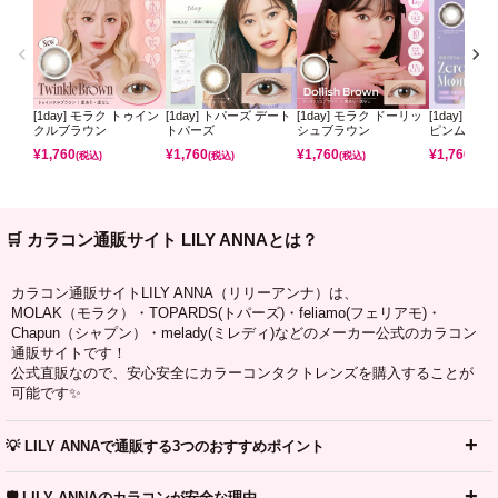
[1day] モラク トゥイン
[1day] トパーズ デート
[1day] モラク ドーリッ
[1day] ミ
クルブラウン
トパーズ
シュブラウン
ピンムーン
¥
1,760
¥
1,760
¥
1,760
¥
1,760
(税込)
(税込)
(税込)
(税込)
🛒 カラコン通販サイト LILY ANNAとは？
カラコン通販サイトLILY ANNA（リリーアンナ）は、
MOLAK（モラク）・TOPARDS(トパーズ)・feliamo(フェリアモ)・
Chapun（シャプン）・melady(ミレディ)などのメーカー公式のカラコン
通販サイトです！
公式直販なので、安心安全にカラーコンタクトレンズを購入することが
可能です✨
💡 LILY ANNAで通販する3つのおすすめポイント
🛡️ LILY ANNAのカラコンが安全な理由