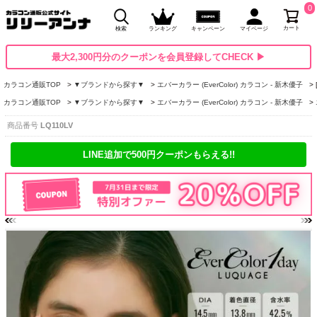
0
カート
検索
ランキング
キャンペーン
マイページ
最大2,300円分のクーポンを会員登録してCHECK ▶
カラコン通販TOP
▼ブランドから探す▼
エバーカラー (EverColor) カラコン - 新木優子
カラコン通販TOP
▼ブランドから探す▼
エバーカラー (EverColor) カラコン - 新木優子
商品番号
LQ110LV
LINE追加で500円クーポンもらえる!!