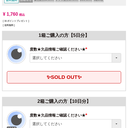
送料無料
¥
1,760
税込
[
16
ポイントプレゼント ]
送料無料
1箱ご購入の方【5日分】
度数★欠品情報ご確認ください★
(必
須)
✨SOLD OUT✨
2箱ご購入の方【10日分】
度数★欠品情報ご確認ください★
(必
須)