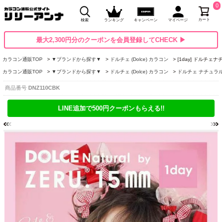
0
カート
検索
ランキング
キャンペーン
マイページ
最大2,300円分のクーポンを会員登録してCHECK ▶
カラコン通販TOP
▼ブランドから探す▼
ドルチェ (Dolce) カラコン
[1day] ドルチェ
カラコン通販TOP
▼ブランドから探す▼
ドルチェ (Dolce) カラコン
ドルチェ ナチュラル by 
商品番号
DNZ110CBK
LINE追加で500円クーポンもらえる!!