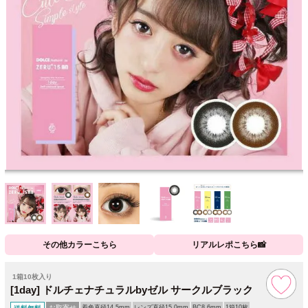
その他カラーこちら
リアルレポこちら📸
1箱10枚入り
[1day] ドルチェナチュラルbyゼル サークルブラック
お取寄せ
着色直径14.5mm
レンズ直径15.0mm
BC8.6mm
1箱10枚