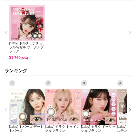
[1day] ドルチェナチュ
ラルbyゼル サークルブ
ラック
¥
1,760
(税込)
ランキング
1
2
3
4
[1day] トパーズ デート
[1day] モラク トゥイン
[1day] モラク ドーリッ
[1day] コ
トパーズ
クルブラウン
シュブラウン
ルテンパフ