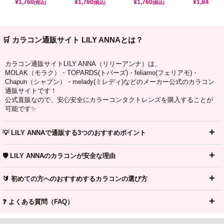
¥
1,760
¥
1,760
¥
1,760
¥
1,848
(税込)
(税込)
(税込)
(税込)
🛒 カラコン通販サイト LILY ANNAとは？
カラコン通販サイトLILY ANNA（リリーアンナ）は、
MOLAK（モラク）・TOPARDS(トパーズ)・feliamo(フェリアモ)・
Chapun（シャプン）・melady(ミレディ)などのメーカー公式のカラコン
通販サイトです！
公式直販なので、安心安全にカラーコンタクトレンズを購入することが
可能です✨
💡 LILY ANNAで通販する3つのおすすめポイント
🛡️ LILY ANNAのカラコンが安全な理由
🔰 初めての方へのおすすめするカラコンの選び方
❓ よくある質問（FAQ）