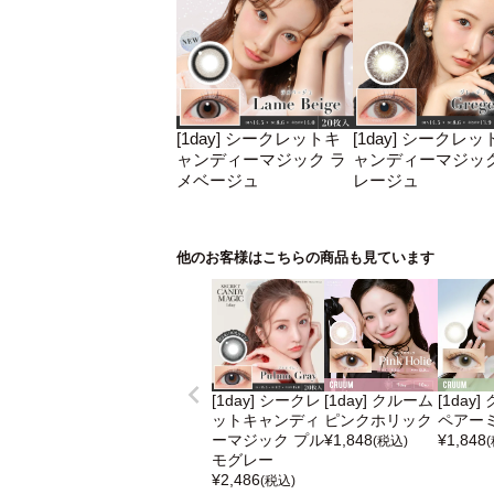
[1day] シークレットキ
[1day] シークレッ
ャンディーマジック ラ
ャンディーマジック
メベージュ
レージュ
他のお客様はこちらの商品も見ています
[1day] シークレ
[1day] クルーム
[1day
ットキャンディ
ピンクホリック
ペアー
ーマジック プル
¥
1,848
¥
1,848
(税込)
モグレー
¥
2,486
(税込)