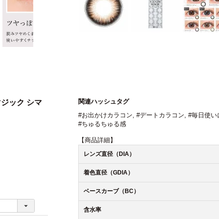
関連ハッシュタグ
マジック シマ
#お出かけカラコン
,
#デートカラコン
,
#毎日使い
#ちゅるちゅる感
【商品詳細】
レンズ直径（DIA）
着色直径（GDIA）
ベースカーブ（BC）
含水率