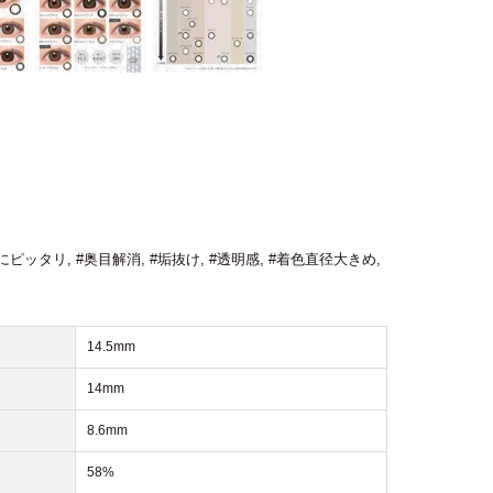
にピッタリ
,
#奥目解消
,
#垢抜け
,
#透明感
,
#着色直径大きめ
,
14.5mm
14mm
8.6mm
58%