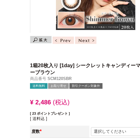
1箱20枚入り
[1day] シークレットキャンディー
ーブラウン
商品番号
SCM120SBR
送料無料
お取り寄せ
割引クーポン対象外
¥
2,486
税込
[
23
ポイントプレゼント ]
送料込
度数
(必