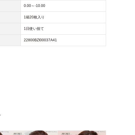
0.00～-10.00
1箱20枚入り
1日使い捨て
22800BZI00037A41
。