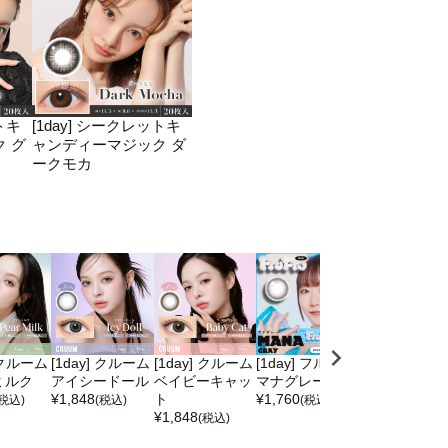
トキ
[1day] シークレットキ
 グ
ャンディーマジック ダ
ークモカ
] クルーム
[1day] クルーム
[1day] クルーム
[1day] フルフル
[1day] フル
ミルク
アイシードール
ベイビーキャッ
マナグレー
アマネブラウ
¥
1,848
ト
¥
1,760
¥
1,760
(税込)
(税込)
(税込)
(税込)
¥
1,848
(税込)